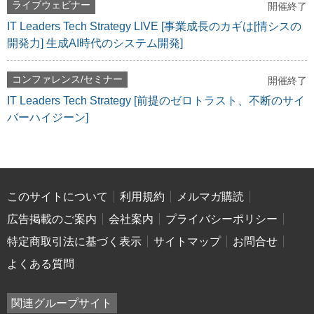
ライブウェビナー
開催終了
IT Leaders Tech Strategy LIVE [事業成長のカギは[情シスの
開発力] 生成AI時代のシステム開発]
コンファレンス/セミナー
開催終了
IT Leaders Tech Strategy [前提のゼロトラスト、不断のサイ
バーハイジーン]
このサイトについて
利用規約
メルマガ購読
広告掲載のご案内
会社案内
プライバシーポリシー
特定商取引法に基づく表示
サイトマップ
お問合せ
よくある質問
関連グループサイト