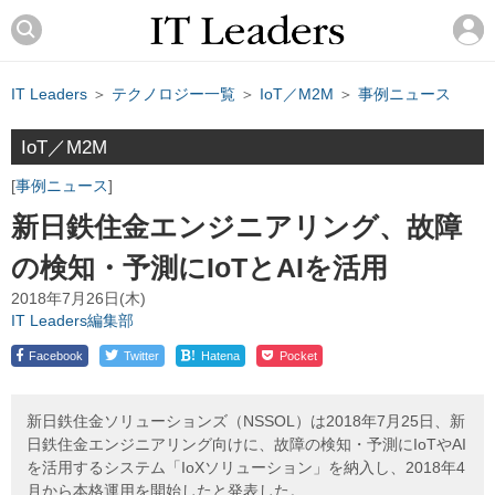
IT Leaders
＞
テクノロジー一覧
＞
IoT／M2M
＞
事例ニュース
IoT／M2M
事例ニュース
新日鉄住金エンジニアリング、故障
の検知・予測にIoTとAIを活用
2018年7月26日(木)
IT Leaders編集部
!
Facebook
Twitter
Hatena
Pocket
新日鉄住金ソリューションズ（NSSOL）は2018年7月25日、新
日鉄住金エンジニアリング向けに、故障の検知・予測にIoTやAI
を活用するシステム「IoXソリューション」を納入し、2018年4
月から本格運用を開始したと発表した。