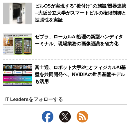
ビルOSが実現する“後付け”の施設/機器連携
─大阪公立大学がスマートビルの権限制御と
拡張性を実証
ゼブラ、ローカルAI処理の新型ハンディタ
ーミナル、現場業務の画像認識を省力化
富士通、ロボット大手3社とフィジカルAI基
盤を共同開発へ、NVIDIAの世界基盤モデル
も活用
IT Leadersをフォローする