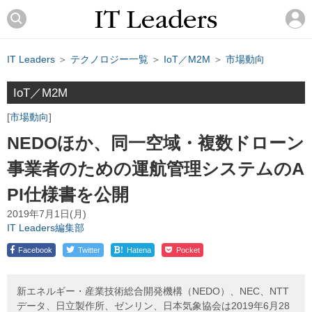
IT Leaders
＞
テクノロジー一覧
＞
IoT／M2M
＞
市場動向
IoT／M2M
市場動向
NEDOほか、同一空域・複数ドローン
事業者のための運航管理システムのA
PI仕様書を公開
2019年7月1日(月)
IT Leaders編集部
!
Facebook
Twitter
Hatena
Pocket
新エネルギー・産業技術総合開発機構（NEDO）、NEC、NTT
データ、日立製作所、ゼンリン、日本気象協会は2019年6月28