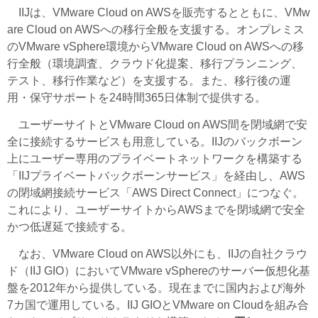
IIJは、VMware Cloud on AWSを販売するとともに、VMw
are Cloud on AWSへの移行全般を支援する。オンプレミス
のVMware vSphere環境からVMware Cloud on AWSへの移
行全般（環境調査、クラウド化提案、移行プランニング、
テスト、移行作業など）を支援する。また、移行後の運
用・保守サポートを24時間365日体制で提供する。
ユーザーサイトとVMware Cloud on AWS間を閉域網で安
全に接続するサービスも用意している。IIJのバックボーン
上にユーザー専用のプライベートネットワークを構築する
「IIJプライベートバックボーンサービス」を経由し、AWS
の閉域網接続サービス「AWS Direct Connect」につなぐ。
これにより、ユーザーサイトからAWSまでを閉域網で安全
かつ低遅延で接続する。
なお、VMware Cloud on AWS以外にも、IIJの自社クラウ
ド（IIJ GIO）においてVMware vSphereのサーバー仮想化基
盤を2012年から提供している。現在までに国内および海外
7カ国で運用している。IIJ GIOとVMware on Cloudを組み合