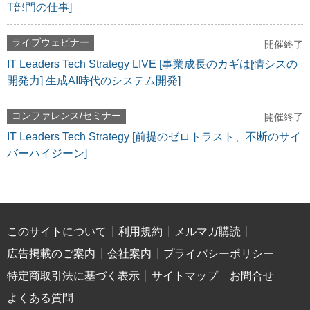
T部門の仕事]
ライブウェビナー
開催終了
IT Leaders Tech Strategy LIVE [事業成長のカギは[情シスの
開発力] 生成AI時代のシステム開発]
コンファレンス/セミナー
開催終了
IT Leaders Tech Strategy [前提のゼロトラスト、不断のサイ
バーハイジーン]
このサイトについて
利用規約
メルマガ購読
広告掲載のご案内
会社案内
プライバシーポリシー
特定商取引法に基づく表示
サイトマップ
お問合せ
よくある質問