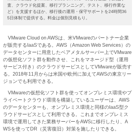
査、クラウド化提案、移行プランニング、テスト、移行作業な
ど）を支援するほか、移行後の運用・保守サポートを24時間36
5日体制で提供する。料金は個別見積もり。
VMware Cloud on AWSは、米VMwareのパートナー企業
が販売するIaaSである。AWS（Amazon Web Services）の
データセンターに用意したベアメタルサーバー上でVMware
の仮想化ソフト群を動作させ、これをマネージド型（運用
サービス付き）のクラウドサービスとしてVMwareが販売す
る。2018年11月からは米国や欧州に加えてAWSの東京リー
ジョンでも利用できる。
VMwareの仮想化ソフト群を使ってオンプレミス環境やプ
ライベートクラウド環境を構築しているユーザーは、AWS
のデータセンターも、オンプレミス環境と同様のIaaS型ク
ラウドサービスとして利用できる。これまでオンプレミス
環境で運用してきた業務サーバーをAWSに移行したり、A
WSを使ってDR（災害復旧）対策を施したりできる。