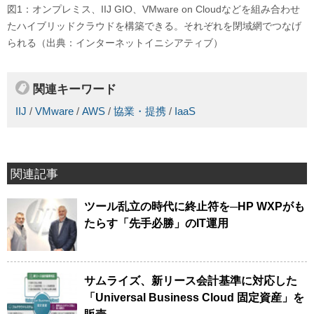
図1：オンプレミス、IIJ GIO、VMware on Cloudなどを組み合わせ
たハイブリッドクラウドを構築できる。それぞれを閉域網でつなげ
られる（出典：インターネットイニシアティブ）
関連キーワード
IIJ
/
VMware
/
AWS
/
協業・提携
/
IaaS
関連記事
ツール乱立の時代に終止符を─HP WXPがも
たらす「先手必勝」のIT運用
サムライズ、新リース会計基準に対応した
「Universal Business Cloud 固定資産」を