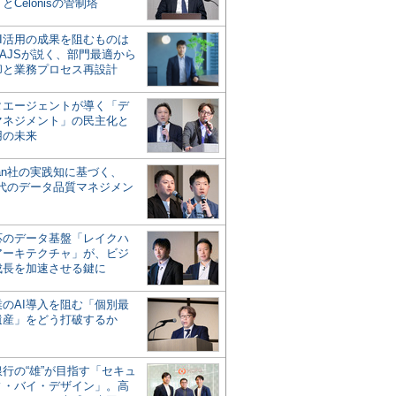
とCelonisの管制塔
AI活用の成果を阻むものは
AJSが説く、部門最適から
却と業務プロセス再設計
タエージェントが導く「デ
マネジメント」の民主化と
用の未来
san社の実践知に基づく、
時代のデータ品質マネジメン
対応のデータ基盤「レイクハ
アーキテクチャ」が、ビジ
成長を加速させる鍵に
業のAI導入を阻む「個別最
遺産」をどう打破するか
行の“雄”が目指す「セキュ
ィ・バイ・デザイン」。高