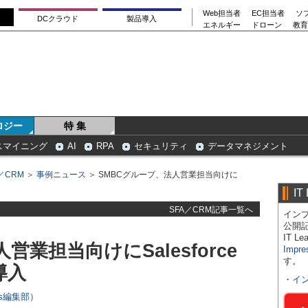
Web担当者
EC担当者
ソ
DCクラウド
製品導入
エネルギー
ドローン
教育
ロジー
特 集
スマイニング
AI
RPA
セキュリティ
データマネジメント
／CRM
＞
事例ニュース
＞ SMBCグループ、法人営業担当向けに
IT
SFA／CRM記事一覧へ
インプ
公開
IT 
営業担当向けにSalesforce
Impre
す。
斉導入
・
イ
ers編集部）