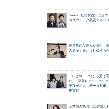
Sansan社の実践知に基づ
時代のデータ品質マネジ
製造業のAI導入を阻む「
の遺産」をどう打破する
「BIとAI、ぶつかる壁は
た」─東急レクリエーショ
実践が示す「データ整備
現実解
企業AIの95％はなぜ使わ