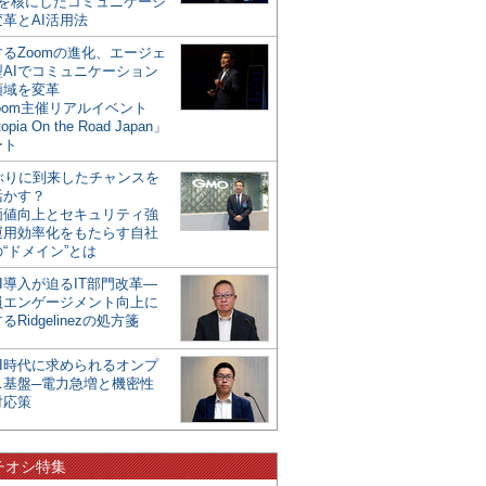
mを核にしたコミュニケーシ
革とAI活用法
るZoomの進化、エージェ
型AIでコミュニケーション
領域を変革
oom主催リアルイベント
opia On the Road Japan」
ート
年ぶりに到来したチャンスを
活かす？
価値向上とセキュリティ強
運用効率化をもたらす自社
“ドメイン”とは
I導入が迫るIT部門改革―
員エンゲージメント向上に
るRidgelinezの処方箋
AI時代に求められるオンプ
ス基盤─電力急増と機密性
対応策
チオシ特集