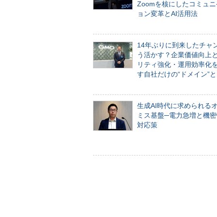
Zoomを核にしたコミュ
ョン変革とAI活用法
14年ぶりに到来したチャ
う活かす？企業価値向上
リティ強化・運用効率化
す自社だけの“ドメイン”
生成AI時代に求められる
ミス基盤─電力急増と機密
対応策