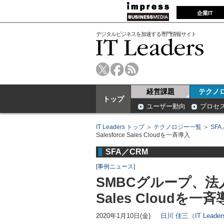
企業IT
デジタルビジネスを加速する専門情報サイト
経営課題
テクノ
トップ
ユーザー動向
プロセ
IT Leaders トップ
＞
テクノロジー一覧
＞
SFA
Salesforce Sales Cloudを一斉導入
SFA／CRM
[
事例ニュース
]
SMBCグループ、法人
Sales Cloudを一
2020年1月10日(金)
日川 佳三（IT Lead