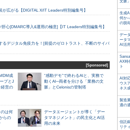
文脈」
装が広がる【DIGITAL X/IT Leaders特別編集号】
生成
何か─
の脱
[DMARC導入&運用の極意]【IT Leaders特別編集号】
デー
ータ
するデジタル免疫力を！[前提のゼロトラスト、不断のサイバ
AI活
San
AX
[Sponsored]
ト
るMDM成
“感動デモ”で終わるAIと、実務で
AI
ープとJ
動くAI─両者を分ける「業務の文
ウス
ン経営の
脈」とCelonisの管制塔
ネス
製造
適の
ものは何
データエージェントが導く「デー
からの
タマネジメント」の民主化とAI活
信託銀
計
用の未来
リテ