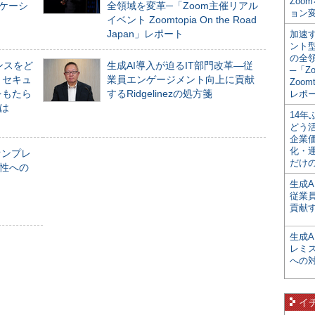
Zoo
ニケーシ
全領域を変革─「Zoom主催リアル
ョン変
イベント Zoomtopia On the Road
Japan」レポート
加速す
ント
の全
ンスをど
生成AI導入が迫るIT部門改革―従
─「Z
とセキュ
業員エンゲージメント向上に貢献
Zoomt
をもたら
するRidgelinezの処方箋
レポ
とは
14
どう
企業
化・
オンプレ
だけの
性への
生成A
従業
貢献す
生成
レミ
への
イ