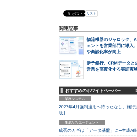
リスト
関連記事
物流機器のジャロック、A
ェントを営業部門に導入
や商談化率が向上
伊予銀行、CRMデータと生
営業を高度化する実証実
おすすめのホワイトペーパー
「製
業務システム
2027年4月強制適用へ待ったなし、施行迫
版】
生成AI/AIエージェント
成否のカギは「データ基盤」に─生成AI時代