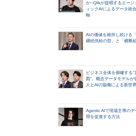
か─Qlikが提唱するエー
ィックAIによるデータ統
軸
AIの価値を維持し続ける
継続供給の型」と「横断
ビジネス全体を俯瞰する“
図”、概念データモデルが
人とAIの協働による新世
Agentic AIで現場主導の
用を促進する方法