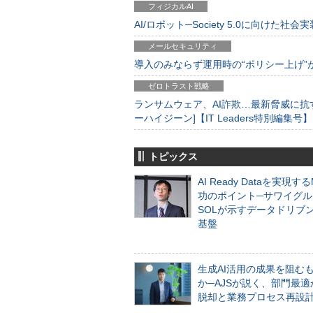
フィジカルAI
AI/ロボット─Society 5.0に向けた社会実
メールセキュリティ
導入のみならず運用時の“ポリシー上げ”が肝心
ゼロトラスト戦略
ランサムウェア、AI詐欺…最新脅威に抗
ーハイジーン]【IT Leaders特別編集号】
トピックス
AI Ready Dataを実現す
功のポイント─サワイグル
SOLが示すデータドリブ
基盤
生成AI活用の成果を阻む
か─AJSが説く、部門最適
脱却と業務プロセス再設