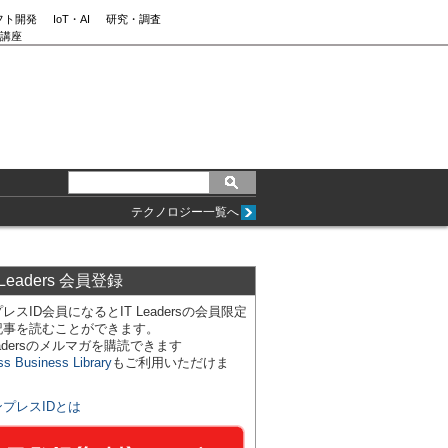
フト開発
IoT・AI
研究・調査
講座
テクノロジー一覧へ
 Leaders 会員登録
レスID会員になるとIT Leadersの会員限定
記事を読むことができます。
Leadersのメルマガを購読できます
ss Business Library
もご利用いただけま
ンプレスIDとは