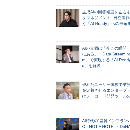
生成AIの回答精度を左右
タマネジメント─日立製作
く「AI Ready」への最短
AIの真価は「今この瞬間
にある。「Data Streaming 
m」で実現する「AI Ready 
a」を解説
優れたユーザー体験で業
を定着させるエンタープ
けノーコード開発ツール
AI時代の“基幹インフラ”へ
C・NOT A HOTEL・De