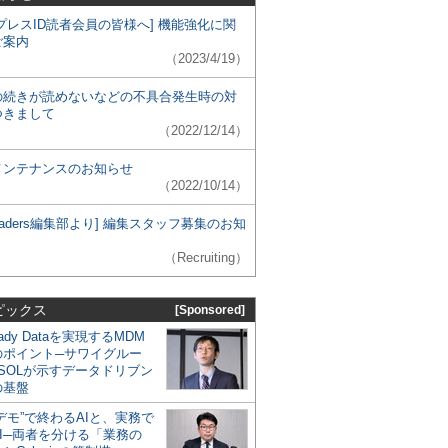
プレスID読者会員の皆様へ] 機能強化に関
ご案内
（2023/4/19）
の続きが読めないなどの不具合発生時の対
つきまして
（2022/12/14）
メンテナンスのお知らせ
（2022/10/14）
 Leaders編集部より] 編集スタッフ募集のお知
（Recruiting）
ピックス
[Sponsored]
eady Dataを実現するMDM
のポイント─サワイグルー
SOLが示すデータドリブン
の基盤
デモ”で終わるAIと、実務で
I─両者を分ける「業務の