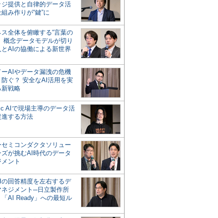
ッジ提供と自律的データ活
組み作りが“鍵”に
ネス全体を俯瞰する“言葉の
”、概念データモデルが切り
人とAIの協働による新世界
？
ドーAIやデータ漏洩の危機
防ぐ？ 安全なAI活用を実
る新戦略
ntic AIで現場主導のデータ活
促進する方法
ーセミコンダクタソリュー
ンズが挑むAI時代のデータ
ジメント
AIの回答精度を左右するデ
マネジメント─日立製作所
「AI Ready」への最短ル