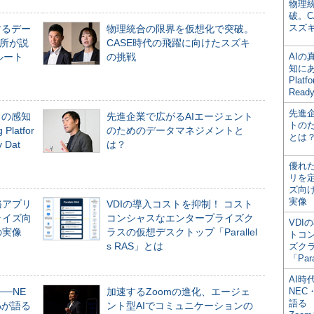
物理
破。C
スズ
するデー
物理統合の限界を仮想化で突破。
所が説
CASE時代の飛躍に向けたスズキ
ルート
の挑戦
AI
知にある
Plat
Read
先進
」の感知
先進企業で広がるAIエージェント
トの
Platfor
のためのデータマネジメントと
とは
Dat
は？
優れ
リを
ズ向
実像
務アプリ
VDIの導入コストを抑制！ コスト
ライズ向
コンシャスなエンタープライズク
VDI
の実像
ラスの仮想デスクトップ「Parallel
トコ
s RAS」とは
ズク
「Par
AI時
──NE
加速するZoomの進化、エージェ
NEC・
語る
NAが語る
ント型AIでコミュニケーションの