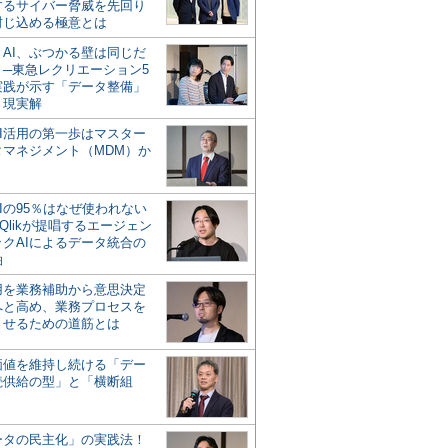
するサイバー脅威を先回り
封じ込める極意とは
とAI、ぶつかる壁は同じだ
」─東急レクリエーション5
実践が示す「データ整備」
う現実解
AI活用の第一歩はマスター
タマネジメント（MDM）か
Iの95％はなぜ使われない
Qlikが提唱するエージェン
ックAIによるデータ統合の
軸
活用を業務補助から意思決定
へと高め、業務プロセスを
させるための道筋とは
の価値を維持し続ける「デー
続供給の型」と「横断組
ータの民主化」の実践法！