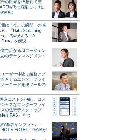
統合の限界を仮想化で突
ASE時代の飛躍に向けた
キの挑戦
の真価は「今この瞬間」の感
。「Data Streaming
form」で実現する「AI
y Data」を解説
企業で広がるAIエージェン
ためのデータマネジメント
？
たユーザー体験で業務アプ
定着させるエンタープライ
けノーコード開発ツールの
の導入コストを抑制！ コス
ンシャスなエンタープライ
ラスの仮想デスクトップ
allels RAS」とは
代の“基幹インフラ”へ──
NOT A HOTEL・DeNAが