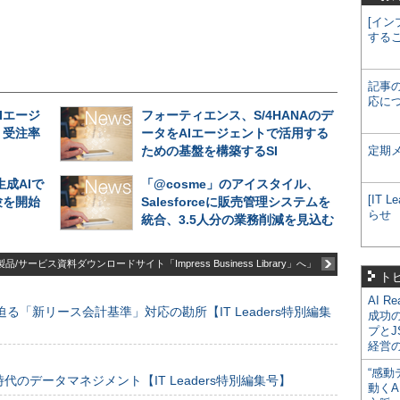
[イン
する
記事
応に
Iエージ
フォーティエンス、S/4HANAのデ
、受注率
ータをAIエージェントで活用する
ための基盤を構築するSI
定期
成AIで
「@cosme」のアイスタイル、
[IT
験を開始
Salesforceに販売管理システムを
らせ
統合、3.5人分の業務削減を見込む
品/サービス資料ダウンロードサイト「Impress Business Library」へ」
ト
AI R
る「新リース会計基準」対応の勘所【IT Leaders特別編集
成功
プとJ
経営
“感動
のデータマネジメント【IT Leaders特別編集号】
動くA