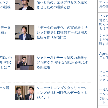
ジェンテ
域へと高め、業務プロセスを進化
ナレ
用の仕
合の新機
させるための道筋とは
ビジ
地図
拓く
「データ
「データの民主化」の実践法！ ナ
とは
組織」
レッジ提供と自律的データ活用の
シャ
仕組み作りが“鍵”に
をどう
現す
Age
言葉の地
シャドーAIやデータ漏洩の危機を
用を
切り拓く
どう防ぐ？ 安全なAI活用を実現す
界とは？
る新戦略
ソニ
ショ
マネ
データ活
ソニーセミコンダクタソリューシ
生成
ョンズが挑むAI時代のデータマネ
ータ
ジメント
が説く
ート