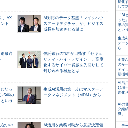
度化
して
「BI
く、AX
AI対応のデータ基盤「レイクハウ
った
メント
スアーキテクチャ」が、ビジネス
年の
成長を加速させる鍵に
とい
生成
デー
ら
個別最適
信託銀行の“雄”が目指す「セキュ
か
リティ・バイ・デザイン」。高度
企業A
のか─
化するサイバー脅威を先回りして
ティ
封じ込める極意とは
新機
AI
領域
同じだっ
生成AI活用の第一歩はマスターデ
進化
ン5年の
ータマネジメント（MDM）から
」という
AI
タ継
織」
れないの
AI活用を業務補助から意思決定領
「デ