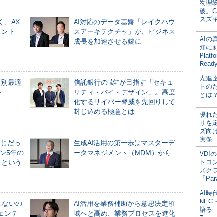
物理
破。C
スズ
く、AX
AI対応のデータ基盤「レイクハウ
メント
スアーキテクチャ」が、ビジネス
AI
成長を加速させる鍵に
知にある
Plat
Read
先進
個別最適
信託銀行の“雄”が目指す「セキュ
トの
か
リティ・バイ・デザイン」。高度
とは
化するサイバー脅威を先回りして
封じ込める極意とは
優れ
リを
ズ向
実像
同じだっ
生成AI活用の第一歩はマスターデ
ン5年の
ータマネジメント（MDM）から
VDI
」という
トコ
ズク
「Par
AI時
NEC・
れないの
AI活用を業務補助から意思決定領
語る
ジェンテ
域へと高め、業務プロセスを進化