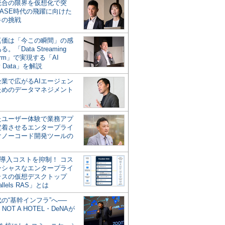
統合の限界を仮想化で突
ASE時代の飛躍に向けた
キの挑戦
の真価は「今この瞬間」の感
。「Data Streaming
form」で実現する「AI
y Data」を解説
企業で広がるAIエージェン
ためのデータマネジメント
？
たユーザー体験で業務アプ
定着させるエンタープライ
けノーコード開発ツールの
の導入コストを抑制！ コス
ンシャスなエンタープライ
ラスの仮想デスクトップ
allels RAS」とは
代の“基幹インフラ”へ──
NOT A HOTEL・DeNAが