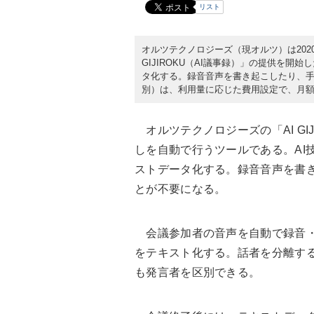
リスト
オルツテクノロジーズ（現オルツ）は202
GIJIROKU（AI議事録）」の提供を開
タ化する。録音音声を書き起こしたり、
別）は、利用量に応じた費用設定で、月額1
オルツテクノロジーズの「AI GI
しを自動で行うツールである。AI
ストデータ化する。録音音声を書
とが不要になる。
会議参加者の音声を自動で録音・
をテキスト化する。話者を分離す
も発言者を区別できる。