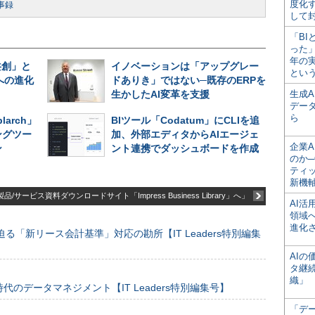
度化
事録
して
「BI
った
年の
共創」と
イノベーションは「アップグレー
とい
への進化
ドありき」ではない─既存のERPを
生かしたAI変革を支援
生成
デー
ら
larch」
BIツール「Codatum」にCLIを追
ングツー
加、外部エディタからAIエージェ
企業A
ン
ント連携でダッシュボードを作成
のか─
ティ
新機
品/サービス資料ダウンロードサイト「Impress Business Library」へ」
AI
領域
進化
る「新リース会計基準」対応の勘所【IT Leaders特別編集
AI
タ継
織」
のデータマネジメント【IT Leaders特別編集号】
「デ