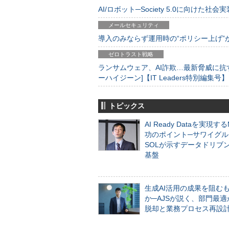
AI/ロボット─Society 5.0に向けた社会実
メールセキュリティ
導入のみならず運用時の“ポリシー上げ”が肝心
ゼロトラスト戦略
ランサムウェア、AI詐欺…最新脅威に抗
ーハイジーン]【IT Leaders特別編集号】
トピックス
AI Ready Dataを実現す
功のポイント─サワイグル
SOLが示すデータドリブ
基盤
生成AI活用の成果を阻む
か─AJSが説く、部門最適
脱却と業務プロセス再設