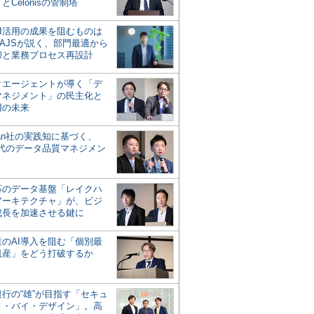
とCelonisの管制塔
AI活用の成果を阻むものは
AJSが説く、部門最適から
却と業務プロセス再設計
タエージェントが導く「デ
マネジメント」の民主化と
用の未来
san社の実践知に基づく、
時代のデータ品質マネジメン
対応のデータ基盤「レイクハ
アーキテクチャ」が、ビジ
成長を加速させる鍵に
業のAI導入を阻む「個別最
遺産」をどう打破するか
行の“雄”が目指す「セキュ
ィ・バイ・デザイン」。高