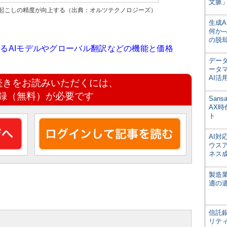
文脈」
字起こしの精度が向上する（出典：オルツテクノロジーズ）
生成
何か─
の脱
がるAIモデルやグローバル翻訳などの機能と価格
デー
ータ
AI活
続きをお読みいただくには、
録（無料）が必要です
San
AX
ト
AI
ウス
ネス
製造
適の
信託銀
リテ