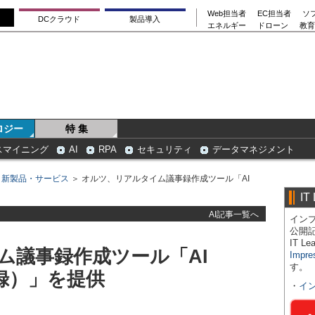
Web担当者
EC担当者
ソ
DCクラウド
製品導入
エネルギー
ドローン
教育
ロジー
特 集
スマイニング
AI
RPA
セキュリティ
データマネジメント
＞
新製品・サービス
＞ オルツ、リアルタイム議事録作成ツール「AI
IT
AI記事一覧へ
インプ
公開
IT 
ム議事録作成ツール「AI
Impre
す。
事録）」を提供
・
イ