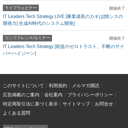
ライブウェビナー
開催終了
IT Leaders Tech Strategy LIVE [事業成長のカギは[情シスの
開発力] 生成AI時代のシステム開発]
コンファレンス/セミナー
開催終了
IT Leaders Tech Strategy [前提のゼロトラスト、不断のサイ
バーハイジーン]
このサイトについて
利用規約
メルマガ購読
広告掲載のご案内
会社案内
プライバシーポリシー
特定商取引法に基づく表示
サイトマップ
お問合せ
よくある質問