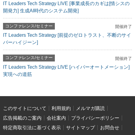
IT Leaders Tech Strategy LIVE [事業成長のカギは[情シスの
開発力] 生成AI時代のシステム開発]
コンファレンス/セミナー
開催終了
IT Leaders Tech Strategy [前提のゼロトラスト、不断のサイ
バーハイジーン]
コンファレンス/セミナー
開催終了
IT Leaders Tech Strategy LIVE [ハイパーオートメーション]
実現への道筋
このサイトについて
利用規約
メルマガ購読
広告掲載のご案内
会社案内
プライバシーポリシー
特定商取引法に基づく表示
サイトマップ
お問合せ