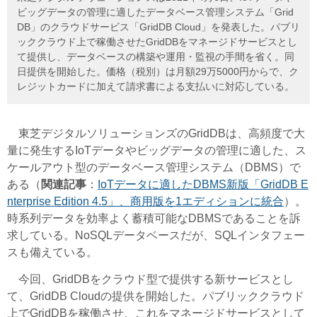
ビッグデータの管理に適したデータベース管理システム「Grid
DB」のクラウドサービス「GridDB Cloud」を発表した。パブリ
ッククラウド上で稼働させたGridDBをマネージドサービスとし
て提供し、データベースの構築や運用・監視の手間を省く。同
日提供を開始した。価格（税別）は月額29万5000円からで、ク
レジットカードに加えて請求書による支払いに対応している。
東芝デジタルソリューションズのGridDBは、高頻度で大
量に発生するIoTデータやビッグデータの管理に適した、ス
ケールアウト型のデータベース管理システム（DBMS）で
ある（
関連記事
：
IoTデータに適したDBMS新版「GridDB E
nterprise Edition 4.5」、商用版を1エディションに統合
）。
時系列データを効率よく蓄積可能なDBMSであることを訴
求している。NoSQLデータベースだが、SQLインタフェー
スも備えている。
今回、GridDBをクラウド型で提供する新サービスとし
て、GridDB Cloudの提供を開始した。パブリッククラウド
上でGridDBを稼働させ、これをマネージドサービスとして