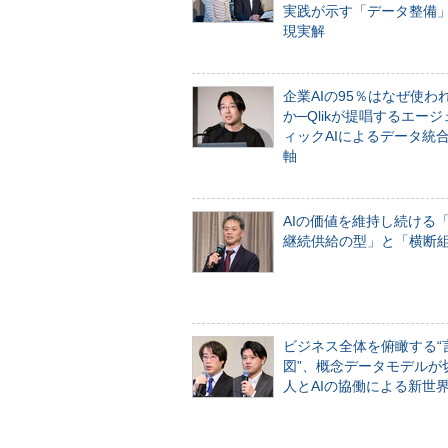
実践が示す「データ整備
現実解
企業AIの95％はなぜ使わ
か─Qlikが提唱するエー
ィックAIによるデータ統
軸
AIの価値を維持し続ける
継続供給の型」と「横断
ビジネス全体を俯瞰する“
図”、概念データモデルが
人とAIの協働による新世