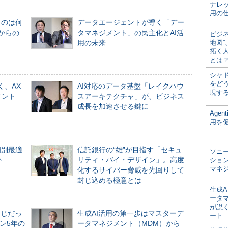
ナレ
用の仕
ものは何
データエージェントが導く「デー
からの
タマネジメント」の民主化とAI活
ビジ
計
用の未来
地図
拓く
とは
シャ
をどう
く、AX
AI対応のデータ基盤「レイクハウ
現す
メント
スアーキテクチャ」が、ビジネス
成長を加速させる鍵に
Age
用を
個別最適
信託銀行の“雄”が目指す「セキュ
ソニ
か
リティ・バイ・デザイン」。高度
ショ
マネ
化するサイバー脅威を先回りして
封じ込める極意とは
生成
ータ
が説く
同じだっ
生成AI活用の第一歩はマスターデ
ート
ン5年の
ータマネジメント（MDM）から