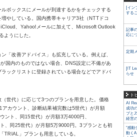
[イン
ルボックスにメールが到達するかをチェックする
する
増やしている。国内携帯キャリア3社（NTTドコ
ud、Yahoo!メールに加えて、Microsoft Outlook
記事
応に
きるようにした。
定期
ン「改善アドバイス」も拡充している。例えば、
レスが国内のものではない場合、DNS設定に不備があ
[IT
ブラックリストに登録されている場合などでアドバ
らせ
ト
（世代）に応じて3つのプランを用意した。価格
AI R
（1アカウント、診断結果補完数は5世代）が月額
成功
プとJ
カウント、同15世代）が月額3万4000円、
経営
ント、同25世代）が月額5万9000円。3プランとも初
“感動
動くA
「TRIAL」プランも用意している。