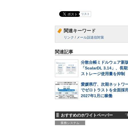
リスト
関連キーワード
リンク
/
メール誤送信対策
関連記事
分散台帳ミドルウェア新
「ScalarDL 3.14」、
ストレージ使用量を抑制
愛媛県庁、次期ネットワ
でゼロトラストを全面採
2027年1月に稼働
おすすめのホワイトペーパー
「製
業務システム