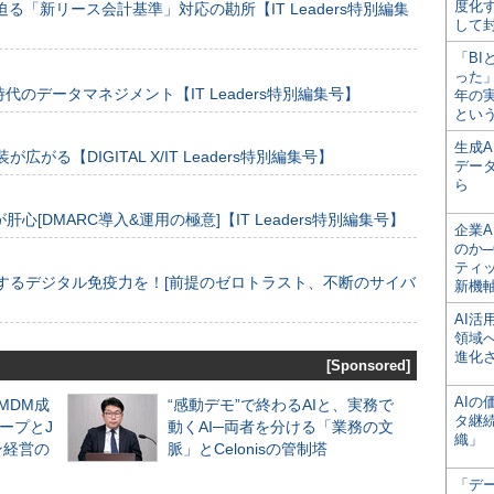
度化
る「新リース会計基準」対応の勘所【IT Leaders特別編集
して
「BI
った
のデータマネジメント【IT Leaders特別編集号】
年の
とい
生成
装が広がる【DIGITAL X/IT Leaders特別編集号】
デー
ら
[DMARC導入&運用の極意]【IT Leaders特別編集号】
企業A
のか─
ティ
するデジタル免疫力を！[前提のゼロトラスト、不断のサイバ
新機
AI
領域
進化
[Sponsored]
AI
るMDM成
“感動デモ”で終わるAIと、実務で
タ継
ープとJ
動くAI─両者を分ける「業務の文
織」
ン経営の
脈」とCelonisの管制塔
「デ