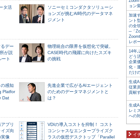
Zoo
ョン変
データ活
ソニーセミコンダクタソリューシ
ョンズが挑むAI時代のデータマネ
加速す
ジメント
ント
の全
─「Z
Zoomt
レポ
するデー
物理統合の限界を仮想化で突破。
14
所が説
CASE時代の飛躍に向けたスズキ
どう
ルート
の挑戦
企業
化・
だけの
生成A
」の感知
先進企業で広がるAIエージェント
従業
Platfor
のためのデータマネジメントと
貢献す
Dat
は？
生成
レミ
への
務アプリ
VDIの導入コストを抑制！ コスト
ライズ向
コンシャスなエンタープライズク
イ
の実像
ラスの仮想デスクトップ「Parallel