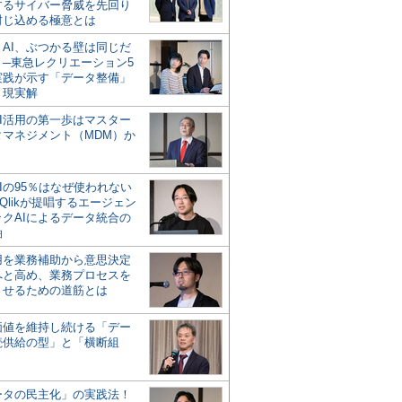
するサイバー脅威を先回り
封じ込める極意とは
とAI、ぶつかる壁は同じだ
」─東急レクリエーション5
実践が示す「データ整備」
う現実解
AI活用の第一歩はマスター
タマネジメント（MDM）か
Iの95％はなぜ使われない
Qlikが提唱するエージェン
ックAIによるデータ統合の
軸
活用を業務補助から意思決定
へと高め、業務プロセスを
させるための道筋とは
の価値を維持し続ける「デー
続供給の型」と「横断組
ータの民主化」の実践法！