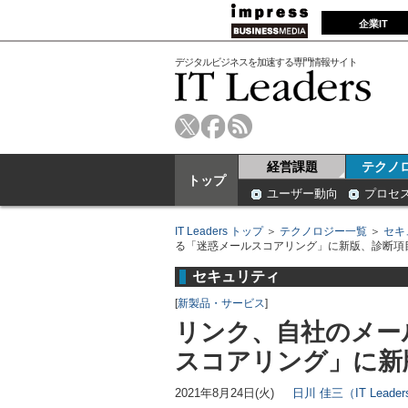
企業IT
デジタルビジネスを加速する専門情報サイト
経営課題
テクノ
トップ
ユーザー動向
プロセ
IT Leaders トップ
＞
テクノロジー一覧
＞
セキ
る「迷惑メールスコアリング」に新版、診断項
セキュリティ
[
新製品・サービス
]
リンク、自社のメー
スコアリング」に新
2021年8月24日(火)
日川 佳三（IT Lead