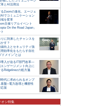
mを核にしたコミュニケーシ
革とAI活用法
るZoomの進化、エージェ
型AIでコミュニケーション
領域を変革
oom主催リアルイベント
opia On the Road Japan」
ート
年ぶりに到来したチャンスを
活かす？
価値向上とセキュリティ強
運用効率化をもたらす自社
“ドメイン”とは
I導入が迫るIT部門改革―
員エンゲージメント向上に
るRidgelinezの処方箋
AI時代に求められるオンプ
ス基盤─電力急増と機密性
対応策
チオシ特集