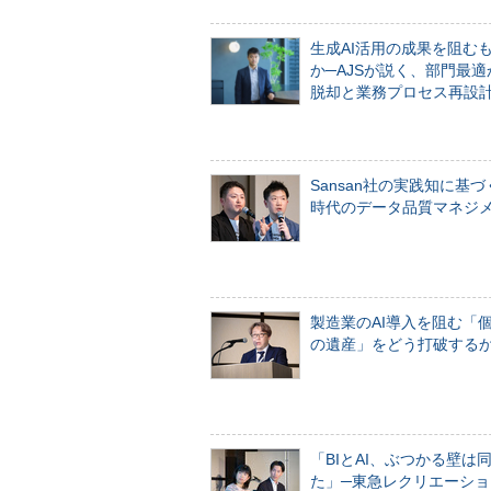
生成AI活用の成果を阻む
か─AJSが説く、部門最適
脱却と業務プロセス再設
Sansan社の実践知に基づ
時代のデータ品質マネジ
製造業のAI導入を阻む「
の遺産」をどう打破する
「BIとAI、ぶつかる壁は
た」─東急レクリエーショ