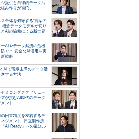
ッジ提供と自律的データ活
組み作りが“鍵”に
ネス全体を俯瞰する“言葉の
”、概念データモデルが切り
人とAIの協働による新世界
？
ドーAIやデータ漏洩の危機
防ぐ？ 安全なAI活用を実
る新戦略
ntic AIで現場主導のデータ活
促進する方法
ーセミコンダクタソリュー
ンズが挑むAI時代のデータ
ジメント
AIの回答精度を左右するデ
マネジメント─日立製作所
「AI Ready」への最短ル