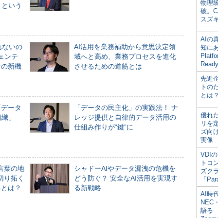
物理
」という
破。C
スズ
AI
れないの
AI活用を業務補助から意思決定領
知にある
Plat
ジェンテ
域へと高め、業務プロセスを進化
Read
合の新機
させるための道筋とは
先進
トの
とは
「データ
「データの民主化」の実践法！ ナ
優れ
組織」
レッジ提供と自律的データ活用の
リを
仕組み作りが“鍵”に
ズ向
実像
VDI
トコ
言葉の地
シャドーAIやデータ漏洩の危機を
ズク
切り拓く
どう防ぐ？ 安全なAI活用を実現す
「Par
界とは？
る新戦略
AI時
NEC・
語る