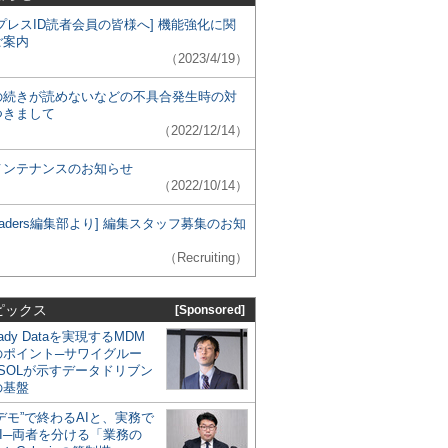
プレスID読者会員の皆様へ] 機能強化に関
ご案内
（2023/4/19）
の続きが読めないなどの不具合発生時の対
つきまして
（2022/12/14）
メンテナンスのお知らせ
（2022/10/14）
 Leaders編集部より] 編集スタッフ募集のお知
（Recruiting）
ピックス
[Sponsored]
eady Dataを実現するMDM
のポイント─サワイグルー
SOLが示すデータドリブン
の基盤
デモ”で終わるAIと、実務で
I─両者を分ける「業務の