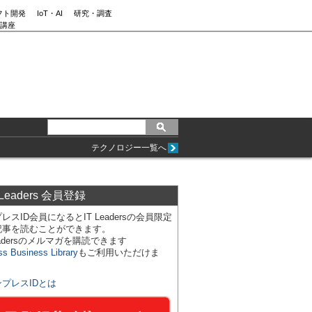
フト開発
IoT・AI
研究・調査
講座
テクノロジー一覧へ
 Leaders 会員登録
レスID会員になるとIT Leadersの会員限定
記事を読むことができます。
Leadersのメルマガを購読できます
ss Business Library
もご利用いただけま
ンプレスIDとは