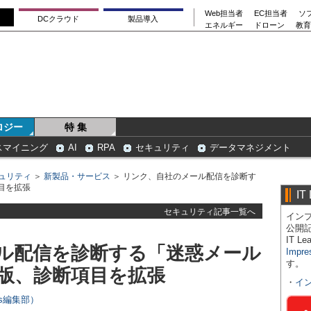
Web担当者
EC担当者
ソ
DCクラウド
製品導入
エネルギー
ドローン
教育
ロジー
特 集
スマイニング
AI
RPA
セキュリティ
データマネジメント
ュリティ
＞
新製品・サービス
＞ リンク、自社のメール配信を診断す
目を拡張
IT
セキュリティ記事一覧へ
インプ
公開
IT 
ル配信を診断する「迷惑メール
Impre
す。
版、診断項目を拡張
・
イ
ers編集部）