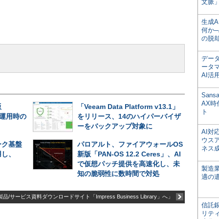
文脈」
生成
何か─
の脱
デー
ータ
AI活
San
AX
版
「Veeam Data Platform v13.1」
ト
長期運用時の
をリリース、14のハイパーバイザ
ーをバックアップ対象に
AI
ウス
ーク基盤
パロアルト、ファイアウォールOS
ネス
用し、
新版「PAN-OS 12.2 Ceres」、AI
で仮想パッチ提供を高速化し、未
製造
知の脆弱性に数時間で対処
適の
品/サービス資料ダウンロードサイト「Impress Business Library」へ」
信託銀
リテ