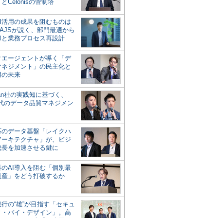
とCelonisの管制塔
AI活用の成果を阻むものは
AJSが説く、部門最適から
却と業務プロセス再設計
タエージェントが導く「デ
マネジメント」の民主化と
用の未来
san社の実践知に基づく、
時代のデータ品質マネジメン
対応のデータ基盤「レイクハ
アーキテクチャ」が、ビジ
成長を加速させる鍵に
業のAI導入を阻む「個別最
遺産」をどう打破するか
行の“雄”が目指す「セキュ
ィ・バイ・デザイン」。高