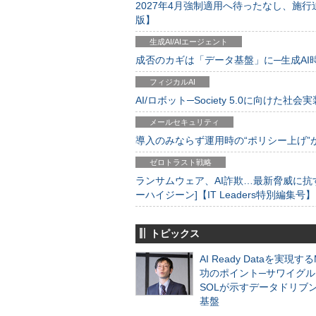
2027年4月強制適用へ待ったなし、施行迫
版】
生成AI/AIエージェント
成否のカギは「データ基盤」に─生成AI時代
フィジカルAI
AI/ロボット─Society 5.0に向けた社会実
メールセキュリティ
導入のみならず運用時の“ポリシー上げ”が肝心
ゼロトラスト戦略
ランサムウェア、AI詐欺…最新脅威に抗
ーハイジーン]【IT Leaders特別編集号】
トピックス
AI Ready Dataを実現す
功のポイント─サワイグル
SOLが示すデータドリブ
基盤