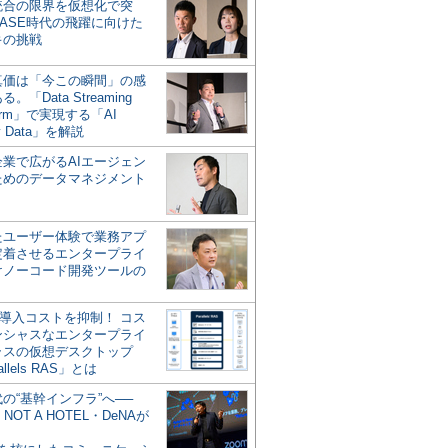
統合の限界を仮想化で突
ASE時代の飛躍に向けた
キの挑戦
の真価は「今この瞬間」の感
。「Data Streaming
form」で実現する「AI
y Data」を解説
企業で広がるAIエージェン
ためのデータマネジメント
？
たユーザー体験で業務アプ
定着させるエンタープライ
けノーコード開発ツールの
の導入コストを抑制！ コス
ンシャスなエンタープライ
ラスの仮想デスクトップ
allels RAS」とは
代の“基幹インフラ”へ──
NOT A HOTEL・DeNAが