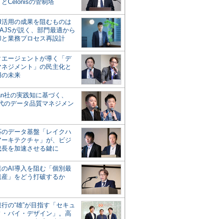
とCelonisの管制塔
AI活用の成果を阻むものは
AJSが説く、部門最適から
却と業務プロセス再設計
タエージェントが導く「デ
マネジメント」の民主化と
用の未来
san社の実践知に基づく、
時代のデータ品質マネジメン
対応のデータ基盤「レイクハ
アーキテクチャ」が、ビジ
成長を加速させる鍵に
業のAI導入を阻む「個別最
遺産」をどう打破するか
行の“雄”が目指す「セキュ
ィ・バイ・デザイン」。高