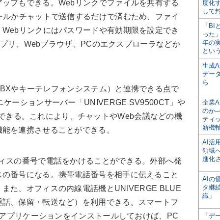
ップもできる。Webリンクでファイルを共有する
度化
して
ールかチャットで送信するだけで済むため、ファイ
「BI
Webリンクにはパスワードや有効期限を設定でき
った
年の
Tアプリ、Webブラウザ、PCのエクスプローラなどか
とい
生成
デー
ら
BXやキーテレフォンシステム）と連携できる点で
ーションサーバー「UNIVERGE SV9500CT」や
企業A
のか─
」と連携できる。これにより、チャットやWeb会議などの機
ティ
新機
機能を連携させることができる。
AI
領域
進化
ィスの番号で電話をかけることができる。外部へ発
スの番号になる。携帯電話番号を相手に伝えること
AI
タ継
た、オフィスの内線電話機とUNIVERGE BLUE
織」
通話、保留・転送など）を利用できる。スマートフ
CTアプリケーションをインストールしておけば、PC
「デ