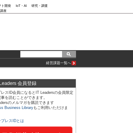
フト開発
IoT・AI
研究・調査
講座
経営課題一覧へ
 Leaders 会員登録
レスID会員になるとIT Leadersの会員限定
記事を読むことができます。
Leadersのメルマガを購読できます
ss Business Library
もご利用いただけま
ンプレスIDとは