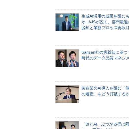
生成AI活用の成果を阻む
か─AJSが説く、部門最適
脱却と業務プロセス再設
Sansan社の実践知に基づ
時代のデータ品質マネジ
製造業のAI導入を阻む「
の遺産」をどう打破する
「BIとAI、ぶつかる壁は