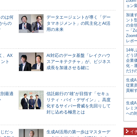
Zoo
ョン変
加速す
ものは何
データエージェントが導く「デー
ント
からの
タマネジメント」の民主化とAI活
の全
計
用の未来
─「Z
Zoomt
レポ
14
く、AX
AI対応のデータ基盤「レイクハウ
どう
企業
メント
スアーキテクチャ」が、ビジネス
化・
成長を加速させる鍵に
だけの
生成A
従業
貢献す
個別最適
信託銀行の“雄”が目指す「セキュ
か
リティ・バイ・デザイン」。高度
生成
化するサイバー脅威を先回りして
レミ
封じ込める極意とは
への
イ
同じだっ
生成AI活用の第一歩はマスターデ