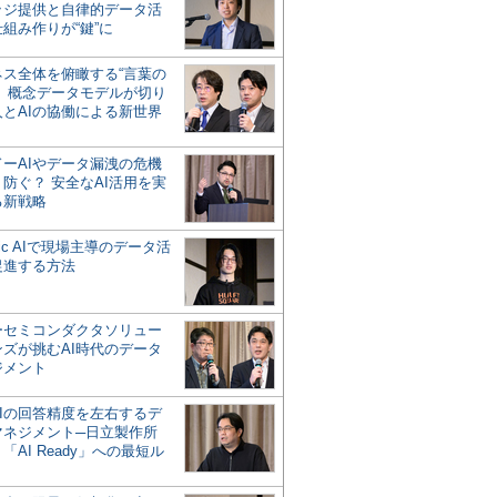
ッジ提供と自律的データ活
組み作りが“鍵”に
ネス全体を俯瞰する“言葉の
”、概念データモデルが切り
人とAIの協働による新世界
？
ドーAIやデータ漏洩の危機
防ぐ？ 安全なAI活用を実
る新戦略
ntic AIで現場主導のデータ活
促進する方法
ーセミコンダクタソリュー
ンズが挑むAI時代のデータ
ジメント
AIの回答精度を左右するデ
マネジメント─日立製作所
「AI Ready」への最短ル