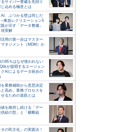
するサイバー脅威を先回り
封じ込める極意とは
とAI、ぶつかる壁は同じだ
」─東急レクリエーション5
実践が示す「データ整備」
う現実解
AI活用の第一歩はマスター
タマネジメント（MDM）か
Iの95％はなぜ使われない
Qlikが提唱するエージェン
ックAIによるデータ統合の
軸
活用を業務補助から意思決定
へと高め、業務プロセスを
させるための道筋とは
の価値を維持し続ける「デー
続供給の型」と「横断組
ータの民主化」の実践法！