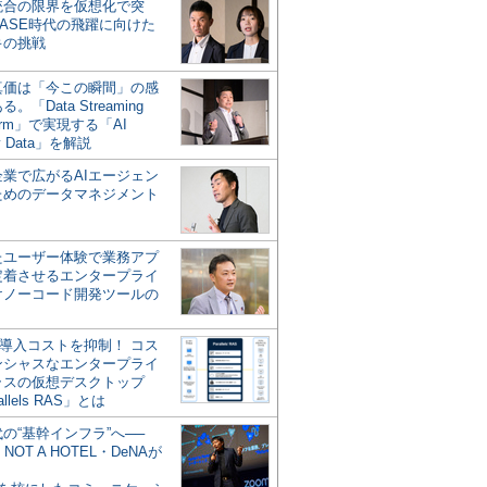
統合の限界を仮想化で突
ASE時代の飛躍に向けた
キの挑戦
の真価は「今この瞬間」の感
。「Data Streaming
form」で実現する「AI
y Data」を解説
企業で広がるAIエージェン
ためのデータマネジメント
？
たユーザー体験で業務アプ
定着させるエンタープライ
けノーコード開発ツールの
の導入コストを抑制！ コス
ンシャスなエンタープライ
ラスの仮想デスクトップ
allels RAS」とは
代の“基幹インフラ”へ──
NOT A HOTEL・DeNAが