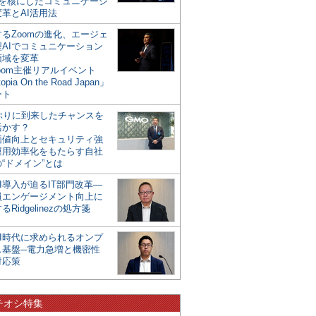
mを核にしたコミュニケーシ
革とAI活用法
るZoomの進化、エージェ
型AIでコミュニケーション
領域を変革
oom主催リアルイベント
opia On the Road Japan」
ート
年ぶりに到来したチャンスを
活かす？
価値向上とセキュリティ強
運用効率化をもたらす自社
“ドメイン”とは
I導入が迫るIT部門改革―
員エンゲージメント向上に
るRidgelinezの処方箋
AI時代に求められるオンプ
ス基盤─電力急増と機密性
対応策
チオシ特集