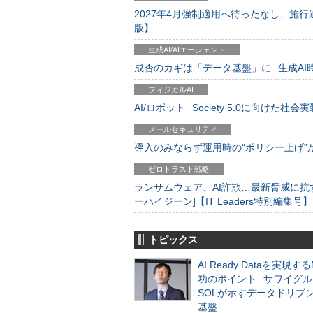
2027年4月強制適用へ待ったなし、施行迫
版】
生成AI/AIエージェント
成否のカギは「データ基盤」に─生成AI時代
フィジカルAI
AI/ロボット─Society 5.0に向けた社会実
メールセキュリティ
導入のみならず運用時の“ポリシー上げ”が肝心
ゼロトラスト戦略
ランサムウェア、AI詐欺…最新脅威に抗
ーハイジーン]【IT Leaders特別編集号】
トピックス
AI Ready Dataを実現す
功のポイント─サワイグル
SOLが示すデータドリブ
基盤