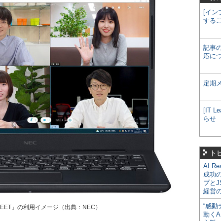
[イン
する
記事
応に
定期
[IT
らせ
ト
AI R
成功
プとJ
経営
“感動
E MEET」の利用イメージ（出典：NEC）
動くA