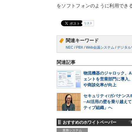
をソフトフォンのように利用でき
リスト
関連キーワード
NEC
/
PBX
/
Web会議システム
/
デジタル
関連記事
物流機器のジャロック、A
ェントを営業部門に導入
や商談化率が向上
セキュリティ/ガバナンス/
─AI活用の壁を乗り越えて
ティブ組織」へ
おすすめのホワイトペーパー
「製
業務システム