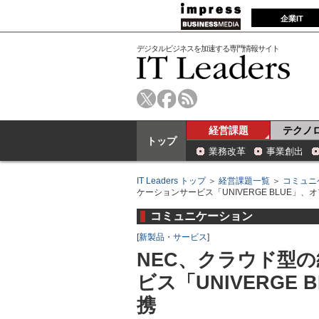
企業IT
デジタルビジネスを加速する専門情報サイト
経営課題
テクノ
トップ
業務改革
事業創出
IT Leaders トップ
＞
経営課題一覧
＞
コミュニ
ケーションサービス「UNIVERGE BLUE」
コミュニケーション
[
新製品・サービス
]
NEC、クラウド型
ビス「UNIVERGE
携