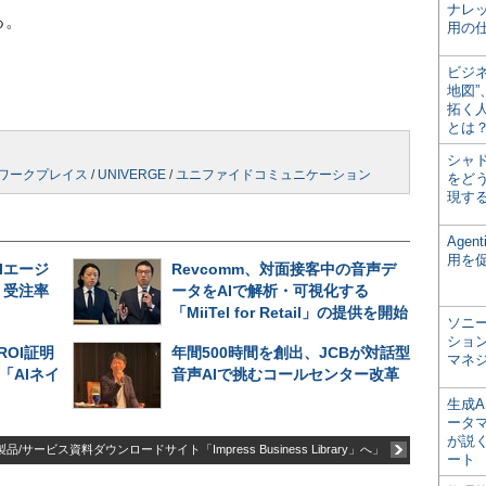
ナレ
る。
用の仕
ビジ
地図
拓く
とは
シャ
ワークプレイス
/
UNIVERGE
/
ユニファイドコミュニケーション
をどう
現す
Age
用を
Iエージ
Revcomm、対面接客中の音声デ
、受注率
ータをAIで解析・可視化する
「MiiTel for Retail」の提供を開始
ソニ
ショ
ROI証明
年間500時間を創出、JCBが対話型
マネ
「AIネイ
音声AIで挑むコールセンター改革
生成
ータ
が説く
品/サービス資料ダウンロードサイト「Impress Business Library」へ」
ート