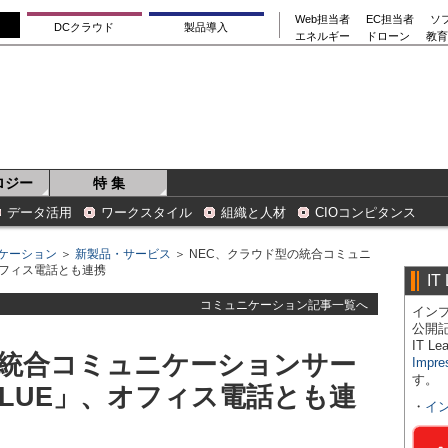
Web担当者
EC担当者
ソ
DCクラウド
製品導入
エネルギー
ドローン
教育
ロジー
特 集
データ活用
ワークスタイル
組織と人材
CIOコンピタンス
ケーション
＞
新製品・サービス
＞ NEC、クラウド型の統合コミュニ
、オフィス電話とも連携
IT
コミュニケーション記事一覧へ
インプ
公開
IT 
の統合コミュニケーションサー
Impre
す。
 BLUE」、オフィス電話とも連
・
イ