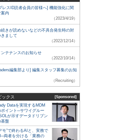
プレスID読者会員の皆様へ] 機能強化に関
ご案内
（2023/4/19）
の続きが読めないなどの不具合発生時の対
つきまして
（2022/12/14）
メンテナンスのお知らせ
（2022/10/14）
 Leaders編集部より] 編集スタッフ募集のお知
（Recruiting）
ピックス
[Sponsored]
eady Dataを実現するMDM
のポイント─サワイグルー
SOLが示すデータドリブン
の基盤
デモ”で終わるAIと、実務で
I─両者を分ける「業務の