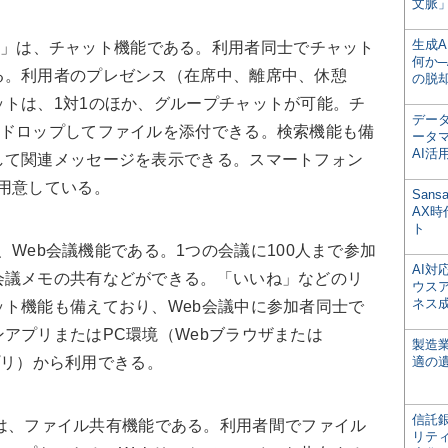
文脈」
生成
NECT」は、チャット機能である。利用者同士でチャット
何か─
る。利用者のプレゼンス（在席中、離席中、休憩
の脱
トは、1対1のほか、グループチャットが可能。チ
デー
&ドロップしてファイルを添付できる。検索機能も備
ータ
AI活
して関連メッセージを表示できる。スマートフォン
用意している。
San
AX
ト
」は、Web会議機能である。1つの会議に100人まで参加
AI
会議メモの共有などができる。「いいね」などのリ
ウス
ネス
ト機能も備えており、Web会議中に参加者同士で
アプリまたはPC環境（Webブラウザまたは
製造
Tアプリ）から利用できる。
適の
信託銀
RE」は、ファイル共有機能である。利用者間でファイル
リテ