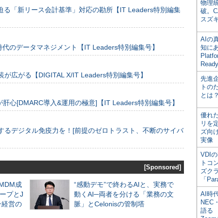
物理
る「新リース会計基準」対応の勘所【IT Leaders特別編集
破。C
スズ
AI
のデータマネジメント【IT Leaders特別編集号】
知にある
Plat
Read
装が広がる【DIGITAL X/IT Leaders特別編集号】
先進
トの
とは
[DMARC導入&運用の極意]【IT Leaders特別編集号】
優れ
リを
するデジタル免疫力を！[前提のゼロトラスト、不断のサイバ
ズ向
実像
VDI
トコ
[Sponsored]
ズク
「Par
るMDM成
“感動デモ”で終わるAIと、実務で
ープとJ
動くAI─両者を分ける「業務の文
AI時
NEC・
ン経営の
脈」とCelonisの管制塔
語る