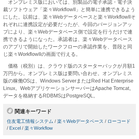
オンプレミス版においては、別製品の電子承認・電子決
裁ソフトウェア「楽々WorkflowII」と簡単に連携できるよう
にした。以前は、楽々Webデータベースと楽々WorkflowIIそ
れぞれに連携設定が必要だったが、今回のバージョンアッ
プにより、楽々Webデータベース側で設定を行うだけで連
携できるようになった。承認者は、楽々Webデータベース
のアプリで開始したワークフローの承認作業を、普段と同
じ楽々WorkflowIIの画面で行える。
価格（税別）は、クラウド版のスターターパックが月額1
万円から。オンプレミス版は要問い合わせ。オンプレミス
版の稼働OSは、Windows ServerまたはRed Hat Enterprise
Linux。WebアプリケーションサーバーはApache Tomcat。
データを格納するRDBMSはPostgreSQL。
関連キーワード
住友電工情報システム
/
楽々Webデータベース
/
ローコード
/
Excel
/
楽々Workflow