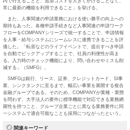
内で行えることと、追加コストを大きくかけることなく、
常に最新の機能を利用できること」を挙げる。
また、人事関連の申請業務における使い勝手の向上への
期待もあった。各種申請手続きなど人事関連の申請ワーク
フローをCOMPANYシリーズで統一することで、申請情報
を人事・給与システムにシームレスに連携できることを評
価した。「転居などのライフイベントで、提出すべき申請
を自動でピックアップすることで、社員の利便性が高ま
る。入力時のチェック機能により、問い合わせやミスも削
減する」（SMFG）。
SMFGは銀行、リース、証券、クレジットカード、SI事
業、シンクタンクに至るまで、幅広い事業を展開する複合
金融グループである。そのため、COMPANYが業種・業態
を問わず、大手法人の要件に標準機能で対応できる業務網
羅性を持つこと、グループ企業ごとに異なる業務要件に同
一システムで適合可能なことも採用につながったという。
関連キーワード