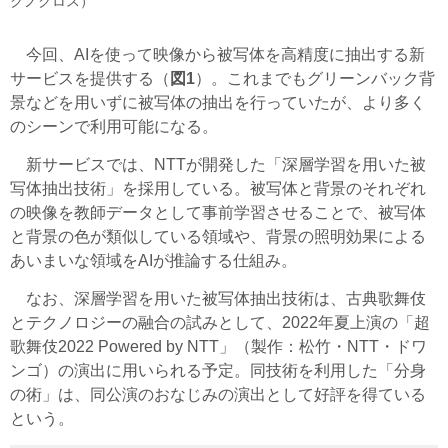
クノクロス）
今回、AIを使って映像から被写体を高精度に抽出する新
サービスを提供する（
図1
）。これまでもグリーンバック背
景などを用いずに被写体の抽出を行っていたが、より多く
のシーンで利用可能になる。
新サービスでは、NTTが開発した「深層学習を用いた被
写体抽出技術」を採用している。被写体と背景のそれぞれ
の映像を教師データとして事前学習させることで、被写体
と背景の色が類似している領域や、背景の照明効果による
あいまいな領域をAIが推論する仕組み。
なお、深層学習を用いた被写体抽出技術は、古典歌舞伎
とテクノロジーの融合の試みとして、2022年夏上演の「超
歌舞伎2022 Powered by NTT」（製作：松竹・NTT・ドワ
ンゴ）の演出に用いられる予定。同技術を利用した「分身
の術」は、同公演のおなじみの演出として好評を得ている
という。