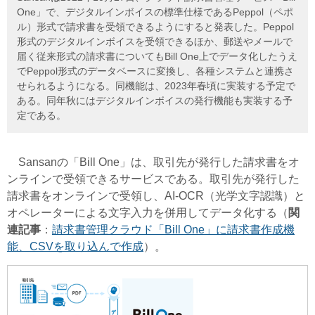
One」で、デジタルインボイスの標準仕様であるPeppol（ペポ
ル）形式で請求書を受領できるようにすると発表した。Peppol
形式のデジタルインボイスを受領できるほか、郵送やメールで
届く従来形式の請求書についてもBill One上でデータ化したうえ
でPeppol形式のデータベースに変換し、各種システムと連携さ
せられるようになる。同機能は、2023年春頃に実装する予定で
ある。同年秋にはデジタルインボイスの発行機能も実装する予
定である。
Sansanの「Bill One」は、取引先が発行した請求書をオ
ンラインで受領できるサービスである。取引先が発行した
請求書をオンラインで受領し、AI-OCR（光学文字認識）と
オペレーターによる文字入力を併用してデータ化する（
関
連記事
：
請求書管理クラウド「Bill One」に請求書作成機
能、CSVを取り込んで作成
）。