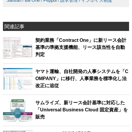
Sansan
/
Bill One
/
Peppol
/
請求管理
/
インボイス制度
関連記事
契約業務「Contract One」に新リース会計
基準の準拠支援機能、リース該当性を自動
判定
ヤマト運輸、自社開発の人事システムを「C
OMPANY」に移行、人事業務を標準化し法
改正に追従
サムライズ、新リース会計基準に対応した
「Universal Business Cloud 固定資産」を
販売