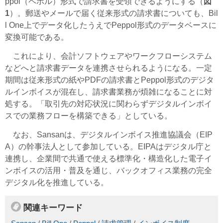
ppol（ペポル）形式で請求書を受領できるようにする（
図
1
）。郵送やメールで届く従来形式の請求書についても、Bil
l One上でデータ化したうえでPeppol形式のデータベースに
変換可能である。
これにより、会計ソフトウェアやワークフローシステム
などへと請求書データを連携させられるようになる。一定
期間は従来形式の紙やPDFの請求書とPeppol形式のデジタ
ルインボイスが混在し、請求書業務が煩雑になることに対
処する。「取引先の対応状況に関わらずデジタルインボイ
スでの業務フローを構築できる」としている。
なお、Sansanは、デジタルインボイス推進協議会（EIP
A）の幹事法人として参加している。EIPAはデジタル庁と
連携し、企業間で共通で使える標準化・構造化した電子イ
ンボイスの活用・普及を通じ、バックオフィス業務の完全
デジタル化を推進している。
関連キーワード