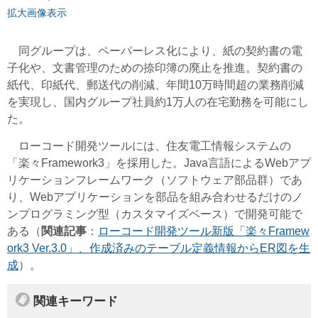
拡大画像表示
同グループは、ペーパーレス化により、紙の契約書の電
子化や、文書管理のための捺印簿の廃止を推進。契約書の
紙代、印紙代、郵送代の削減、年間10万時間超の業務削減
を実現し、国内グループ社員約1万人の在宅勤務を可能にし
た。
ローコード開発ツールには、住友電工情報システムの
「楽々Framework3」を採用した。Java言語によるWebアプ
リケーションフレームワーク（ソフトウェア部品群）であ
り、Webアプリケーションを部品を組み合わせるだけのノ
ンプログラミング型（カスタマイズベース）で開発可能で
ある（
関連記事
：
ローコード開発ツール新版「楽々Framew
ork3 Ver.3.0」、作成済みのテーブル定義情報からER図を生
成
）。
関連キーワード