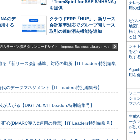
「TeamSpirit for SAP S/4HANA」
ナレ
を提供
用の仕
ANAのデ
クラウドERP「HUE」、新リース
ビジ
活用する
会計基準対応でグループ間リース
地図
取引の連結消去機能を追加
拓く
とは
シャ
品/サービス資料ダウンロードサイト「Impress Business Library」へ」
をどう
現す
る「新リース会計基準」対応の勘所【IT Leaders特別編集
Age
用を
のデータマネジメント【IT Leaders特別編集号】
ソニ
ショ
マネ
装が広がる【DIGITAL X/IT Leaders特別編集号】
生成
ータ
[DMARC導入&運用の極意]【IT Leaders特別編集号】
が説く
ート