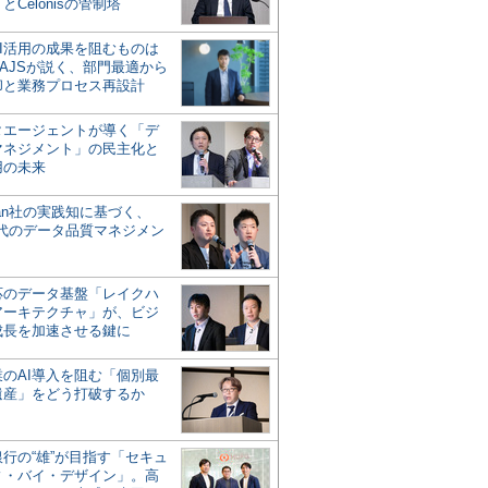
とCelonisの管制塔
AI活用の成果を阻むものは
AJSが説く、部門最適から
却と業務プロセス再設計
タエージェントが導く「デ
マネジメント」の民主化と
用の未来
san社の実践知に基づく、
時代のデータ品質マネジメン
対応のデータ基盤「レイクハ
アーキテクチャ」が、ビジ
成長を加速させる鍵に
業のAI導入を阻む「個別最
遺産」をどう打破するか
行の“雄”が目指す「セキュ
ィ・バイ・デザイン」。高