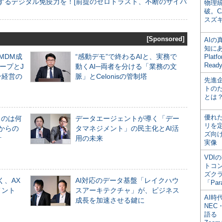
するデジタル免疫力を！[前提のゼロトラスト、不断のサイバ
物理
破。C
スズ
[Sponsored]
AI
知にある
るMDM成
“感動デモ”で終わるAIと、実務で
Plat
Read
ープとJ
動くAI─両者を分ける「業務の文
ン経営の
脈」とCelonisの管制塔
先進
トの
とは
優れ
ものは何
データエージェントが導く「デー
リを
からの
タマネジメント」の民主化とAI活
ズ向
計
用の未来
実像
VDI
トコ
ズク
く、AX
AI対応のデータ基盤「レイクハウ
「Par
メント
スアーキテクチャ」が、ビジネス
AI時
成長を加速させる鍵に
NEC・
語る