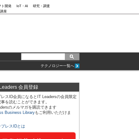
フト開発
IoT・AI
研究・調査
講座
テクノロジー一覧へ
 Leaders 会員登録
レスID会員になるとIT Leadersの会員限定
記事を読むことができます。
Leadersのメルマガを購読できます
ss Business Library
もご利用いただけま
ンプレスIDとは