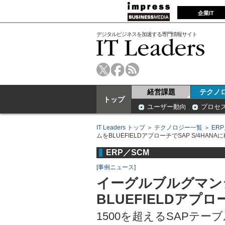
企業IT
デジタルビジネスを加速する専門情報サイト
経営課題
テクノ
トップ
ユーザー動向
プロセ
IT Leaders トップ
＞
テクノロジー一覧
＞
ER
ムをBLUEFIELDアプローチでSAP S/4HANA
ERP／SCM
[
事例ニュース
]
イーグルブルグマン
BLUEFIELDアプロ
1500を超えるSAPテー