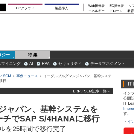
Web担当者
EC担当者
ソ
DCクラウド
製品導入
エネルギー
ドローン
教育
ロジー
特 集
スマイニング
AI
RPA
セキュリティ
データマネジメント
P／SCM
＞
事例ニュース
＞ イーグルブルグマンジャパン、基幹システ
に移行
IT
ERP／SCM記事一覧へ
インプ
公開
IT 
ジャパン、基幹システムを
Impre
す。
ーチでSAP S/4HANAに移行
・
イ
ブルを25時間で移行完了