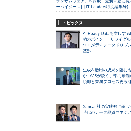
ランサムウェア、AI詐欺…最新脅威に抗
ーハイジーン]【IT Leaders特別編集号】
トピックス
AI Ready Dataを実現す
功のポイント─サワイグル
SOLが示すデータドリブ
基盤
生成AI活用の成果を阻む
か─AJSが説く、部門最適
脱却と業務プロセス再設
Sansan社の実践知に基づ
時代のデータ品質マネジ