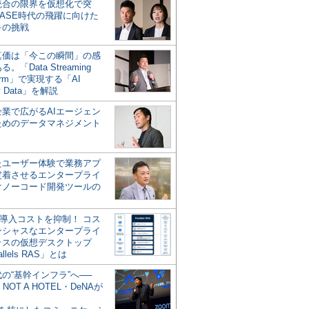
統合の限界を仮想化で突
ASE時代の飛躍に向けた
キの挑戦
の真価は「今この瞬間」の感
。「Data Streaming
form」で実現する「AI
y Data」を解説
企業で広がるAIエージェン
ためのデータマネジメント
？
たユーザー体験で業務アプ
定着させるエンタープライ
けノーコード開発ツールの
の導入コストを抑制！ コス
ンシャスなエンタープライ
ラスの仮想デスクトップ
allels RAS」とは
代の“基幹インフラ”へ──
NOT A HOTEL・DeNAが