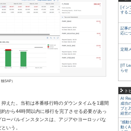
[イン
する
記事
応に
定期
[IT
らせ
：独SAP）
ト
AI R
抑えた。当初は本番移行時のダウンタイムを1週間
成功
プとJ
約から44時間以内に移行を完了させる必要があっ
経営
グローバルインスタンスは、アジアやヨーロッパな
“感動
動くA
だという。