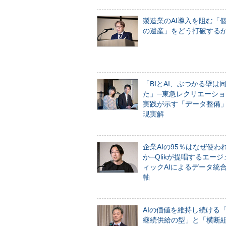
製造業のAI導入を阻む「
の遺産」をどう打破する
「BIとAI、ぶつかる壁は
た」─東急レクリエーショ
実践が示す「データ整備
現実解
企業AIの95％はなぜ使わ
か─Qlikが提唱するエー
ィックAIによるデータ統
軸
AIの価値を維持し続ける
継続供給の型」と「横断