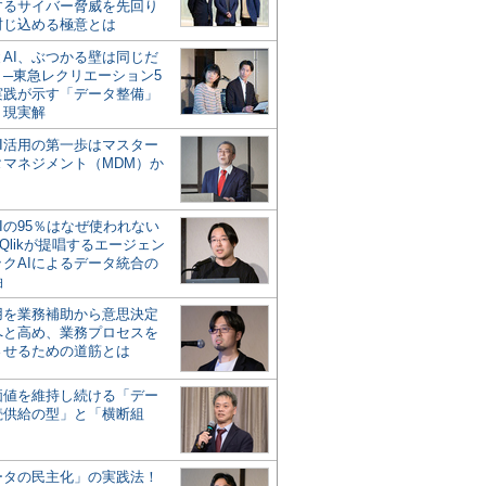
するサイバー脅威を先回り
封じ込める極意とは
とAI、ぶつかる壁は同じだ
」─東急レクリエーション5
実践が示す「データ整備」
う現実解
AI活用の第一歩はマスター
タマネジメント（MDM）か
Iの95％はなぜ使われない
Qlikが提唱するエージェン
ックAIによるデータ統合の
軸
活用を業務補助から意思決定
へと高め、業務プロセスを
させるための道筋とは
の価値を維持し続ける「デー
続供給の型」と「横断組
ータの民主化」の実践法！