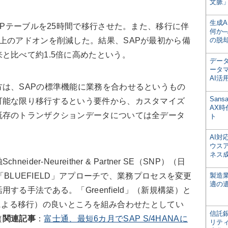
文脈」
生成
APテーブルを25時間で移行させた。また、移行に伴
何か─
上のアドオンを削減した。結果、SAPが最初から備
の脱
と比べて約1.5倍に高めたという。
デー
ータ
AI活
は、SAPの標準機能に業務を合わせるというもの
San
可能な限り移行するという要件から、カスタマイズ
AX
既存のトランザクションデータについては全データ
ト
AI
ウス
ネス
er-Neureither & Partner SE（SNP）（日
る「BLUEFIELD」アプローチで、業務プロセスを変更
製造
適の
する手法である。「Greenfield」（新規構築）と
ジョンによる移行）の良いところを組み合わせたとしてい
信託銀
（
関連記事
：
富士通、最短6カ月でSAP S/4HANAに
リテ