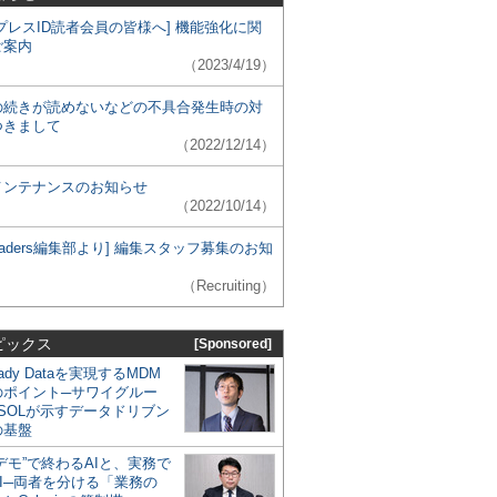
プレスID読者会員の皆様へ] 機能強化に関
ご案内
（2023/4/19）
の続きが読めないなどの不具合発生時の対
つきまして
（2022/12/14）
メンテナンスのお知らせ
（2022/10/14）
 Leaders編集部より] 編集スタッフ募集のお知
（Recruiting）
ピックス
[Sponsored]
eady Dataを実現するMDM
のポイント─サワイグルー
SOLが示すデータドリブン
の基盤
デモ”で終わるAIと、実務で
I─両者を分ける「業務の