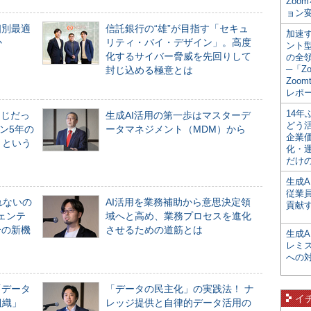
Zoo
ョン変
個別最適
信託銀行の“雄”が目指す「セキュ
加速す
か
リティ・バイ・デザイン」。高度
ント
化するサイバー脅威を先回りして
の全
─「Z
封じ込める極意とは
Zoomt
レポ
14
同じだっ
生成AI活用の第一歩はマスターデ
どう
ン5年の
ータマネジメント（MDM）から
企業
」という
化・
だけの
生成A
従業
れないの
AI活用を業務補助から意思決定領
貢献す
ジェンテ
域へと高め、業務プロセスを進化
合の新機
させるための道筋とは
生成
レミ
への
「データ
「データの民主化」の実践法！ ナ
イ
組織」
レッジ提供と自律的データ活用の