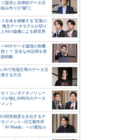
ッジ提供と自律的データ活
組み作りが“鍵”に
ネス全体を俯瞰する“言葉の
”、概念データモデルが切り
人とAIの協働による新世界
？
ドーAIやデータ漏洩の危機
防ぐ？ 安全なAI活用を実
る新戦略
ntic AIで現場主導のデータ活
促進する方法
ーセミコンダクタソリュー
ンズが挑むAI時代のデータ
ジメント
AIの回答精度を左右するデ
マネジメント─日立製作所
「AI Ready」への最短ル