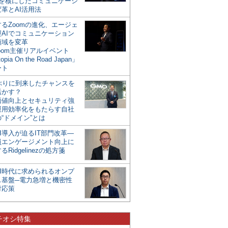
mを核にしたコミュニケーシ
革とAI活用法
るZoomの進化、エージェ
型AIでコミュニケーション
領域を変革
oom主催リアルイベント
opia On the Road Japan」
ート
年ぶりに到来したチャンスを
活かす？
価値向上とセキュリティ強
運用効率化をもたらす自社
“ドメイン”とは
I導入が迫るIT部門改革―
員エンゲージメント向上に
るRidgelinezの処方箋
AI時代に求められるオンプ
ス基盤─電力急増と機密性
対応策
チオシ特集