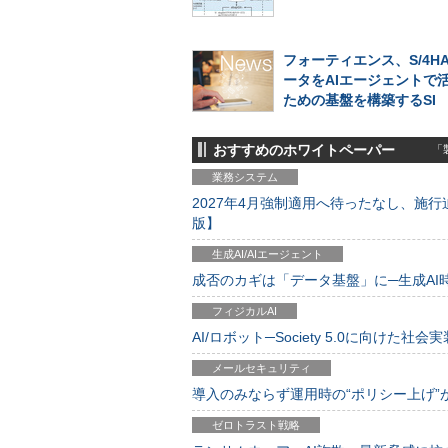
フォーティエンス、S/4H
ータをAIエージェントで
ための基盤を構築するSI
おすすめのホワイトペーパー
「製
業務システム
2027年4月強制適用へ待ったなし、施行迫
版】
生成AI/AIエージェント
成否のカギは「データ基盤」に─生成AI時代
フィジカルAI
AI/ロボット─Society 5.0に向けた社会実
メールセキュリティ
導入のみならず運用時の“ポリシー上げ”が肝心
ゼロトラスト戦略