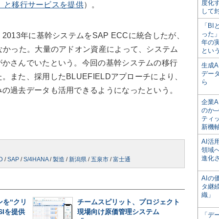
度化
dge」と移行サービスを提供
）。
して
「BI
った
013年に基幹システムをSAP ECCに統合したが、
年の
なかった。大量のアドオン資産によって、システム
とい
がかさんでいたという。今回の基幹システムの移行
生成
デー
また、採用したBLUEFIELDアプローチにより、
ら
みの過去データも活用できるようになったという。
企業A
のか─
ティ
新機
AI
領域
進化
D
/
SAP
/
S/4HANA
/
製造
/
新潟県
/
五泉市
/
富士通
AI
タ継
織」
オンを“クリ
チームスピリット、プロジェクト
SIを提供
現場向け原価管理システム
「デ