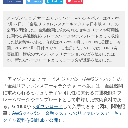
!
Facebook
Twitter
Hatena
Pocket
アマゾン ウェブ サービス ジャパン（AWSジャパン）は2023年
7月27日、「金融リファレンスアーキテクチャ日本版 v1.1」の
公開を開始した。金融機関に求められるセキュリティや可用性
に関わる共通機能をフレームワークやテンプレートとして収録
した技術資料である。初版は2022年10月にGitHubに公開し、今
回、2023年7月5日付けでv1.1に改訂した。v1.1では、DR（災
害復旧）構成のサンプルアプリケーションなどを追加したほ
か、新たなワークロードとしてデータ分析基盤を追加した。
アマゾン ウェブ サービス ジャパン（AWSジャパン）の
「金融リファレンスアーキテクチャ 日本版」は、金融機関
に求められるセキュリティや可用性に関わる共通機能をフ
レームワークやテンプレートとして収録した技術資料であ
る。GitHubから
ダウンロード
して入手できる（
図1
、
関連記
事
：
AWSジャパン、金融システムのリファレンスアーキテ
クチャ資料をGitHubで公開
）。