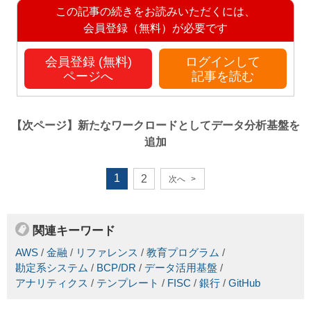
この記事の続きをお読みいただくには、
会員登録（無料）が必要です
会員登録 (無料)
ログインして
ページへ
記事を読む
【次ページ】
新たなワークロードとしてデータ分析基盤を
追加
1
2
次へ
>
関連キーワード
AWS
/
金融
/
リファレンス
/
教育プログラム
/
勘定系システム
/
BCP/DR
/
データ活用基盤
/
アナリティクス
/
テンプレート
/
FISC
/
銀行
/
GitHub