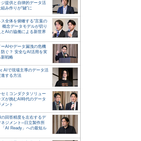
ッジ提供と自律的データ活
組み作りが“鍵”に
ネス全体を俯瞰する“言葉の
”、概念データモデルが切り
人とAIの協働による新世界
？
ドーAIやデータ漏洩の危機
防ぐ？ 安全なAI活用を実
る新戦略
ntic AIで現場主導のデータ活
促進する方法
ーセミコンダクタソリュー
ンズが挑むAI時代のデータ
ジメント
AIの回答精度を左右するデ
マネジメント─日立製作所
「AI Ready」への最短ル