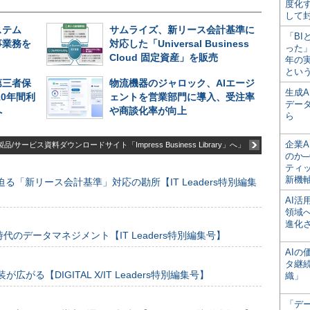
度化
して
ステム
サムライズ、新リース会計基準に
「BI
事業務を
対応した「Universal Business
った
Cloud 固定資産」を販売
年の
とい
第三者保
物流機器のジャロック、AIエージ
生成
を10年間利
ェントを営業部門に導入、受注率
デー
へ
や商談化率が向上
ら
企業A
品/サービス資料ダウンロードサイト「Impress Business Library」へ」
のか─
ティ
新機
る「新リース会計基準」対応の勘所【IT Leaders特別編集
AI
領域
進化
のデータマネジメント【IT Leaders特別編集号】
AI
タ継
装が広がる【DIGITAL X/IT Leaders特別編集号】
織」
「デ