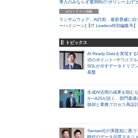
導入のみならず運用時の“ポリシー上げ”が肝心
ゼロトラスト戦略
ランサムウェア、AI詐欺…最新脅威に抗
ーハイジーン]【IT Leaders特別編集号】
トピックス
AI Ready Dataを実現す
功のポイント─サワイグル
SOLが示すデータドリブ
基盤
生成AI活用の成果を阻む
か─AJSが説く、部門最適
脱却と業務プロセス再設
Sansan社の実践知に基づ
時代のデータ品質マネジ