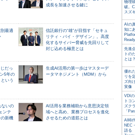
物理
成長を加速させる鍵に
破。C
スズ
AI
知にある
個別最適
信託銀行の“雄”が目指す「セキュ
Plat
か
リティ・バイ・デザイン」。高度
Read
化するサイバー脅威を先回りして
封じ込める極意とは
先進
トの
とは
同じだっ
生成AI活用の第一歩はマスターデ
優れ
ン5年の
ータマネジメント（MDM）から
リを
」という
ズ向
実像
VDI
トコ
れないの
AI活用を業務補助から意思決定領
ズク
「Par
ジェンテ
域へと高め、業務プロセスを進化
合の新機
させるための道筋とは
AI時
NEC・
語る