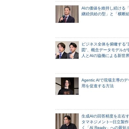
AIの価値を維持し続ける
継続供給の型」と「横断
ビジネス全体を俯瞰する“
図”、概念データモデルが
人とAIの協働による新世
Agentic AIで現場主導の
用を促進する方法
生成AIの回答精度を左右
タマネジメント─日立製作
く「AI Ready」への最短