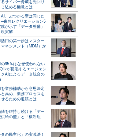
するサイバー脅威を先回り
封じ込める極意とは
とAI、ぶつかる壁は同じだ
」─東急レクリエーション5
実践が示す「データ整備」
う現実解
AI活用の第一歩はマスター
タマネジメント（MDM）か
Iの95％はなぜ使われない
Qlikが提唱するエージェン
ックAIによるデータ統合の
軸
活用を業務補助から意思決定
へと高め、業務プロセスを
させるための道筋とは
の価値を維持し続ける「デー
続供給の型」と「横断組
ータの民主化」の実践法！