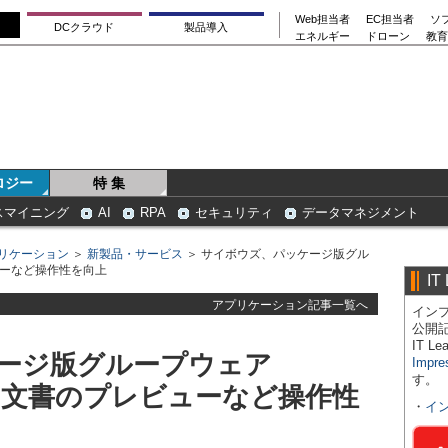
Web担当者
EC担当者
ソ
DCクラウド
製品導入
エネルギー
ドローン
教育
ロジー
特 集
スマイニング
AI
RPA
セキュリティ
データマネジメント
リケーション
＞
新製品・サービス
＞ サイボウズ、パッケージ版グル
ビューなど操作性を向上
IT
アプリケーション記事一覧へ
インプ
公開
IT 
ージ版グループウェア
Impre
す。
PDF文書のプレビューなど操作性
・
イ