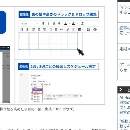
[イン
する
記事
応に
定期
[IT
らせ
ト
AI R
成功
プとJ
6」で操作性を高めた項目の一部（出典：サイボウズ）
経営
“感動
動くA