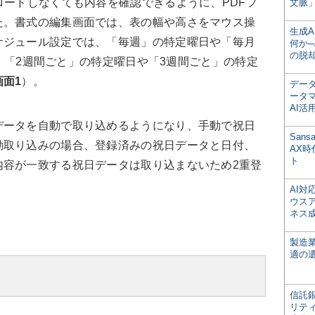
ードしなくても内容を確認できるように、PDFフ
文脈」
た。書式の編集画面では、表の幅や高さをマウス操
生成
ケジュール設定では、「毎週」の特定曜日や「毎月
何か─
の脱
なく、「2週間ごと」の特定曜日や「3週間ごと」の特定
画面1
）。
デー
ータ
AI活
ータを自動で取り込めるようになり、手動で祝日
San
動取り込みの場合、登録済みの祝日データと日付、
AX
ト
内容が一致する祝日データは取り込まないため2重登
AI
ウス
ネス
製造
適の
信託銀
リテ