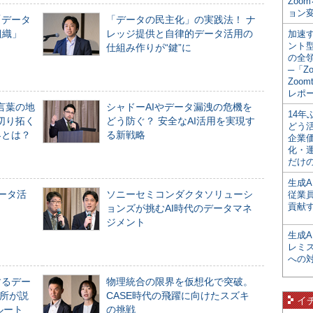
Zoo
ョン変
「データ
「データの民主化」の実践法！ ナ
組織」
レッジ提供と自律的データ活用の
加速す
ント
仕組み作りが“鍵”に
の全
─「Z
Zoomt
レポ
言葉の地
シャドーAIやデータ漏洩の危機を
14
切り拓く
どう防ぐ？ 安全なAI活用を実現す
どう
界とは？
る新戦略
企業
化・
だけの
生成A
データ活
ソニーセミコンダクタソリューシ
従業
貢献す
ョンズが挑むAI時代のデータマネ
ジメント
生成
レミ
への
するデー
物理統合の限界を仮想化で突破。
所が説
CASE時代の飛躍に向けたスズキ
イ
ルート
の挑戦