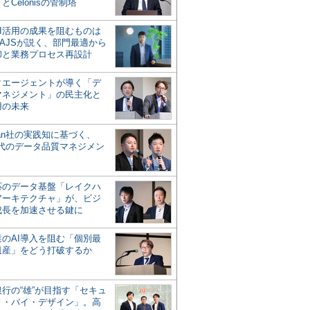
とCelonisの管制塔
AI活用の成果を阻むものは
AJSが説く、部門最適から
却と業務プロセス再設計
タエージェントが導く「デ
マネジメント」の民主化と
用の未来
san社の実践知に基づく、
時代のデータ品質マネジメン
対応のデータ基盤「レイクハ
アーキテクチャ」が、ビジ
成長を加速させる鍵に
業のAI導入を阻む「個別最
遺産」をどう打破するか
行の“雄”が目指す「セキュ
ィ・バイ・デザイン」。高