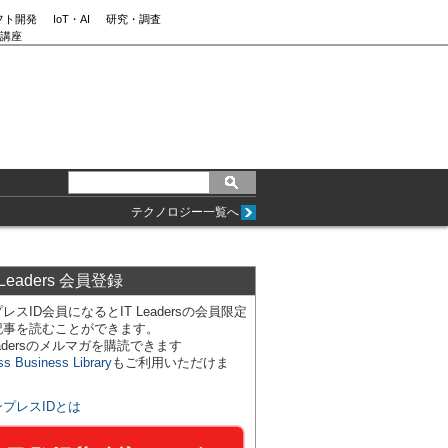
フト開発
IoT・AI
研究・調査
講座
テクノロジー一覧へ
 Leaders 会員登録
レスID会員になるとIT Leadersの会員限定
記事を読むことができます。
Leadersのメルマガを購読できます
ss Business Library
もご利用いただけま
ンプレスIDとは