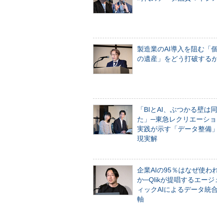
製造業のAI導入を阻む「
の遺産」をどう打破する
「BIとAI、ぶつかる壁は
た」─東急レクリエーショ
実践が示す「データ整備
現実解
企業AIの95％はなぜ使わ
か─Qlikが提唱するエー
ィックAIによるデータ統
軸