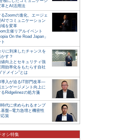
mを核にしたコミュニケーシ
革とAI活用法
るZoomの進化、エージェ
型AIでコミュニケーション
領域を変革
oom主催リアルイベント
opia On the Road Japan」
ート
年ぶりに到来したチャンスを
活かす？
価値向上とセキュリティ強
運用効率化をもたらす自社
“ドメイン”とは
I導入が迫るIT部門改革―
員エンゲージメント向上に
るRidgelinezの処方箋
AI時代に求められるオンプ
ス基盤─電力急増と機密性
対応策
チオシ特集