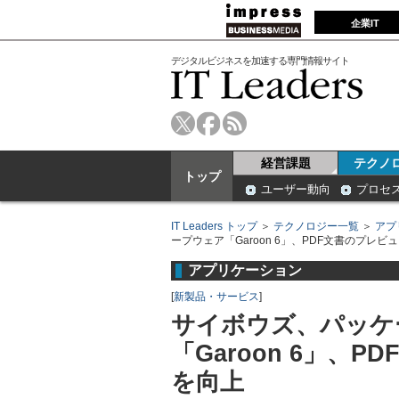
企業IT
デジタルビジネスを加速する専門情報サイト
経営課題
テクノ
トップ
ユーザー動向
プロセ
IT Leaders トップ
＞
テクノロジー一覧
＞
アプ
ープウェア「Garoon 6」、PDF文書のプレ
アプリケーション
[
新製品・サービス
]
サイボウズ、パッケ
「Garoon 6」、
を向上