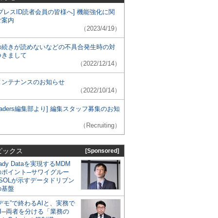
プレスID読者会員の皆様へ] 機能強化に関
ご案内
（2023/4/19）
の続きが読めないなどの不具合発生時の対
つきまして
（2022/12/14）
メンテナンスのお知らせ
（2022/10/14）
 Leaders編集部より] 編集スタッフ募集のお知
（Recruiting）
ピックス
[Sponsored]
eady Dataを実現するMDM
のポイント─サワイグルー
SOLが示すデータドリブン
の基盤
デモ”で終わるAIと、実務で
I─両者を分ける「業務の