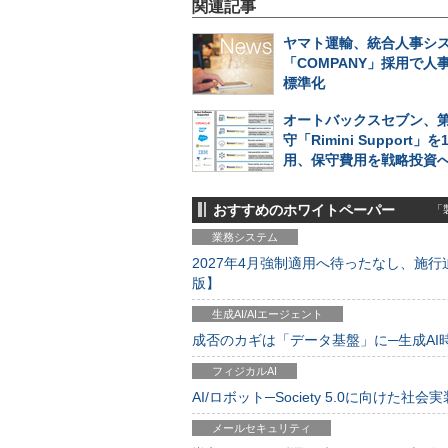
関連記事
ヤマト運輸、統合人事シ
「COMPANY」採用で人
標準化
オートバックスセブン、
守「Rimini Support」
用、保守費用を戦略投資
おすすめのホワイトペーパー
「製
業務システム
2027年4月強制適用へ待ったなし、施行迫
版】
生成AI/AIエージェント
成否のカギは「データ基盤」に─生成AI時代
フィジカルAI
AI/ロボット─Society 5.0に向けた社会実
メールセキュリティ