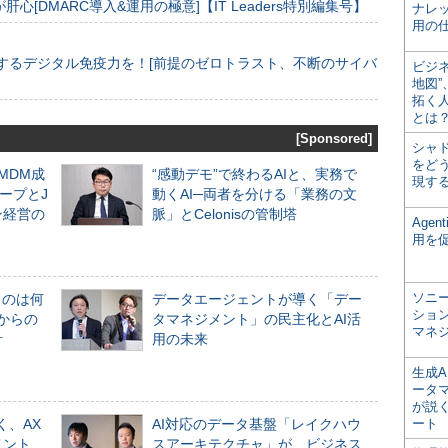
[DMARC導入&運用の極意]【IT Leaders特別編集号】
ナレ
用の仕
するデジタル免疫力を！[前提のゼロトラスト、不断のサイバ
ビジ
地図
拓く
とは
[Sponsored]
シャ
をどう
るMDM成
“感動デモ”で終わるAIと、実務で
現す
ープとJ
動くAI─両者を分ける「業務の文
ン経営の
脈」とCelonisの管制塔
Age
用を
ソニ
ものは何
データエージェントが導く「デー
ショ
からの
タマネジメント」の民主化とAI活
マネ
計
用の未来
生成
ータ
が説く
く、AX
AI対応のデータ基盤「レイクハウ
ート
メント
スアーキテクチャ」が、ビジネス