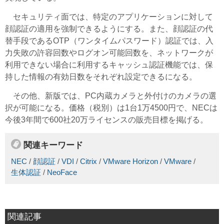
セキュリティ面では、特定のアプリケーションに対して
顔認証の適用を強制できるようにする。また、顔認証の代
替手段であるOTP（ワンタイムパスワード）認証では、入
力失敗の許容回数やログオン可能回数を、ネットワークが
利用できない場合に利用するキャッシュ認証機能では、保
持した情報の有効日数をそれぞれ設定できるになる。
その他、新版では、PC内蔵カメラと外付けのカメラの選
択が可能になる。価格（税別）は1台1万4500円で、NECは
今後3年間で600社20万ライセンスの販売目標を掲げる。
関連キーワード
NEC
/
顔認証
/
VDI
/
Citrix
/
VMware Horizon
/
VMware
/
生体認証
/
NeoFace
関連記事