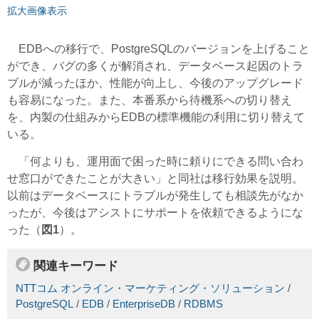
拡大画像表示
EDBへの移行で、PostgreSQLのバージョンを上げること
ができ、バグの多くが解消され、データベース起因のトラ
ブルが減ったほか、性能が向上し、今後のアップグレード
も容易になった。また、本番系から待機系への切り替え
を、内製の仕組みからEDBの標準機能の利用に切り替えて
いる。
「何よりも、運用面で困った時に頼りにできる問い合わ
せ窓口ができたことが大きい」と同社は移行効果を説明。
以前はデータベースにトラブルが発生しても相談先がなか
ったが、今後はアシストにサポートを依頼できるようにな
った（
図1
）。
関連キーワード
NTTコム オンライン・マーケティング・ソリューション
/
PostgreSQL
/
EDB
/
EnterpriseDB
/
RDBMS