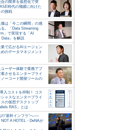
統合の限界を仮想化で突
ASE時代の飛躍に向けた
キの挑戦
の真価は「今この瞬間」の感
。「Data Streaming
form」で実現する「AI
y Data」を解説
企業で広がるAIエージェン
ためのデータマネジメント
？
たユーザー体験で業務アプ
定着させるエンタープライ
けノーコード開発ツールの
の導入コストを抑制！ コス
ンシャスなエンタープライ
ラスの仮想デスクトップ
allels RAS」とは
代の“基幹インフラ”へ──
NOT A HOTEL・DeNAが