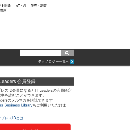
フト開発
IoT・AI
研究・調査
講座
テクノロジー一覧へ
 Leaders 会員登録
レスID会員になるとIT Leadersの会員限定
記事を読むことができます。
Leadersのメルマガを購読できます
ss Business Library
もご利用いただけま
ンプレスIDとは