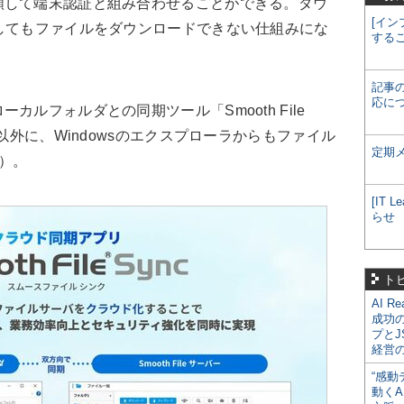
頼して端末認証と組み合わせることができる。ダウ
[イン
してもファイルをダウンロードできない仕組みにな
する
記事
応に
ルフォルダとの同期ツール「Smooth File
ザ以外に、Windowsのエクスプローラからもファイル
定期
）。
[IT
らせ
ト
AI R
成功
プとJ
経営
“感動
動くA