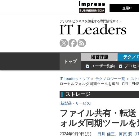
企業IT
デジタルビジネスを加速する専門情報サイト
経営課題
テクノ
トップ
ユーザー動向
プロセ
IT Leaders トップ
＞
テクノロジー一覧
＞
スト
ローカルフォルダ同期ツールを追加─CYLLENG
ストレージ
[
新製品・サービス
]
ファイル共有・転送「S
ォルダ同期ツールを追
2024年9月9日(月)
日川 佳三、河原 潤（IT 