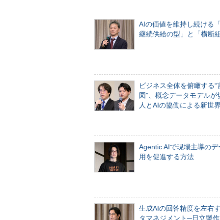
AIの価値を維持し続ける
継続供給の型」と「横断
ビジネス全体を俯瞰する“
図”、概念データモデルが
人とAIの協働による新世
Agentic AIで現場主導の
用を促進する方法
生成AIの回答精度を左右
タマネジメント─日立製作