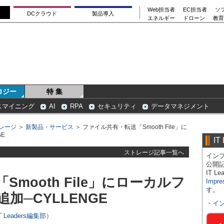
Web担当者
EC担当者
ソ
DCクラウド
製品導入
エネルギー
ドローン
教育
ロジー
特 集
スマイニング
AI
RPA
セキュリティ
データマネジメント
レージ
＞
新製品・サービス
＞ ファイル共有・転送「Smooth File」に
E
IT
ストレージ記事一覧へ
インプ
公開
IT 
mooth File」にローカルフ
Impre
す。
加─CYLLENGE
・
イ
Leaders編集部）