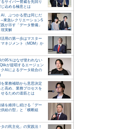
するサイバー脅威を先回り
封じ込める極意とは
とAI、ぶつかる壁は同じだ
」─東急レクリエーション5
実践が示す「データ整備」
う現実解
AI活用の第一歩はマスター
タマネジメント（MDM）か
Iの95％はなぜ使われない
Qlikが提唱するエージェン
ックAIによるデータ統合の
軸
活用を業務補助から意思決定
へと高め、業務プロセスを
させるための道筋とは
の価値を維持し続ける「デー
続供給の型」と「横断組
ータの民主化」の実践法！