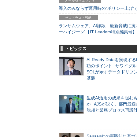
メールセキュリティ
導入のみならず運用時の“ポリシー上げ”が肝心
ゼロトラスト戦略
ランサムウェア、AI詐欺…最新脅威に抗
ーハイジーン]【IT Leaders特別編集号】
トピックス
AI Ready Dataを実現す
功のポイント─サワイグル
SOLが示すデータドリブ
基盤
生成AI活用の成果を阻む
か─AJSが説く、部門最適
脱却と業務プロセス再設
Sansan社の実践知に基づ