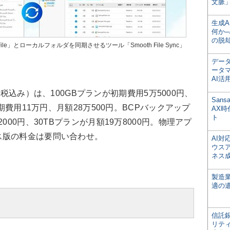
文脈」
生成
何か─
の脱
ile」とローカルフォルダを同期させるツール「Smooth File Sync」
デー
ータ
AI活
金（税込み）は、100GBプランが初期費用5万5000円、
San
初期費用11万円、月額28万500円。BCPバックアップ
AX
ト
000円、30TBプランが月額19万8000円。物理アプ
ス版の料金は要問い合わせ。
AI
ウス
ネス
製造
適の
信託銀
リテ