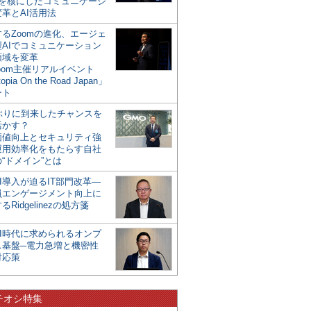
mを核にしたコミュニケーシ
革とAI活用法
るZoomの進化、エージェ
型AIでコミュニケーション
領域を変革
oom主催リアルイベント
opia On the Road Japan」
ート
年ぶりに到来したチャンスを
活かす？
価値向上とセキュリティ強
運用効率化をもたらす自社
“ドメイン”とは
I導入が迫るIT部門改革―
員エンゲージメント向上に
るRidgelinezの処方箋
AI時代に求められるオンプ
ス基盤─電力急増と機密性
対応策
チオシ特集