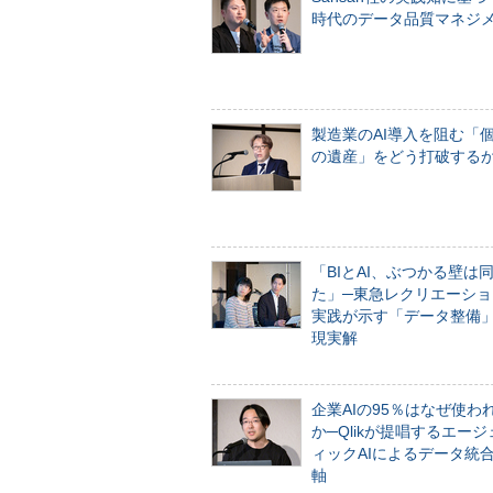
時代のデータ品質マネジ
製造業のAI導入を阻む「
の遺産」をどう打破する
「BIとAI、ぶつかる壁は
た」─東急レクリエーショ
実践が示す「データ整備
現実解
企業AIの95％はなぜ使わ
か─Qlikが提唱するエー
ィックAIによるデータ統
軸