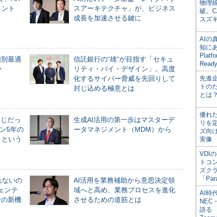
物理
メント
スアーキテクチャ」が、ビジネス
破。C
成長を加速させる鍵に
スズ
AI
知にある
Plat
個別最適
信託銀行の“雄”が目指す「セキュ
Read
か
リティ・バイ・デザイン」。高度
化するサイバー脅威を先回りして
先進
トの
封じ込める極意とは
とは
優れ
同じだっ
生成AI活用の第一歩はマスターデ
リを
ン5年の
ータマネジメント（MDM）から
ズ向
」という
実像
VDI
トコ
ズク
「Par
れないの
AI活用を業務補助から意思決定領
ジェンテ
域へと高め、業務プロセスを進化
AI時
合の新機
させるための道筋とは
NEC・
語る