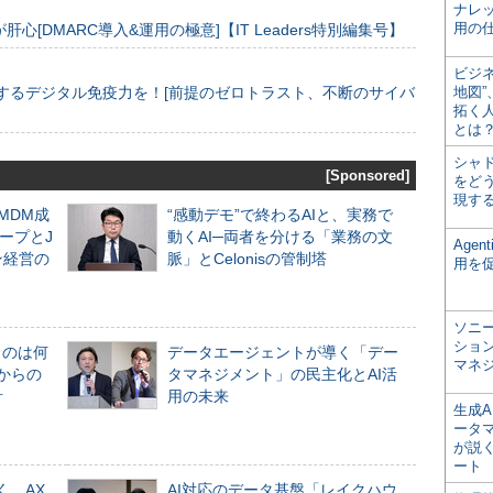
ナレ
用の仕
[DMARC導入&運用の極意]【IT Leaders特別編集号】
ビジ
するデジタル免疫力を！[前提のゼロトラスト、不断のサイバ
地図
拓く
とは
シャ
[Sponsored]
をどう
現す
るMDM成
“感動デモ”で終わるAIと、実務で
ープとJ
動くAI─両者を分ける「業務の文
Age
ン経営の
脈」とCelonisの管制塔
用を
ソニ
ショ
ものは何
データエージェントが導く「デー
マネ
からの
タマネジメント」の民主化とAI活
計
用の未来
生成
ータ
が説く
ート
く、AX
AI対応のデータ基盤「レイクハウ