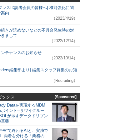
プレスID読者会員の皆様へ] 機能強化に関
ご案内
（2023/4/19）
の続きが読めないなどの不具合発生時の対
つきまして
（2022/12/14）
メンテナンスのお知らせ
（2022/10/14）
 Leaders編集部より] 編集スタッフ募集のお知
（Recruiting）
ピックス
[Sponsored]
eady Dataを実現するMDM
のポイント─サワイグルー
SOLが示すデータドリブン
の基盤
デモ”で終わるAIと、実務で
I─両者を分ける「業務の