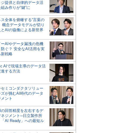
ッジ提供と自律的データ活
組み作りが“鍵”に
ネス全体を俯瞰する“言葉の
”、概念データモデルが切り
人とAIの協働による新世界
？
ドーAIやデータ漏洩の危機
防ぐ？ 安全なAI活用を実
る新戦略
ntic AIで現場主導のデータ活
促進する方法
ーセミコンダクタソリュー
ンズが挑むAI時代のデータ
ジメント
AIの回答精度を左右するデ
マネジメント─日立製作所
「AI Ready」への最短ル