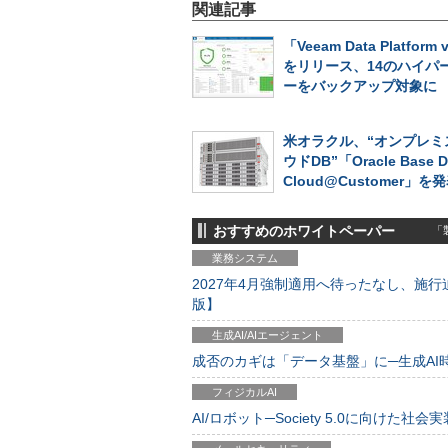
関連記事
「Veeam Data Platform 
をリリース、14のハイパ
ーをバックアップ対象に
米オラクル、“オンプレミ
ウドDB”「Oracle Base D
Cloud@Customer」を
おすすめのホワイトペーパー
「製
業務システム
2027年4月強制適用へ待ったなし、施行迫
版】
生成AI/AIエージェント
成否のカギは「データ基盤」に─生成AI時代
フィジカルAI
AI/ロボット─Society 5.0に向けた社会実