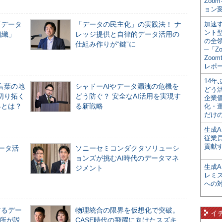
Zoo
ョン変
「データ
「データの民主化」の実践法！ ナ
加速す
ント
組織」
レッジ提供と自律的データ活用の
の全
仕組み作りが“鍵”に
─「Z
Zoomt
レポ
14
言葉の地
シャドーAIやデータ漏洩の危機を
どう
切り拓く
どう防ぐ？ 安全なAI活用を実現す
企業
界とは？
る新戦略
化・
だけの
生成A
従業
貢献す
データ活
ソニーセミコンダクタソリューシ
ョンズが挑むAI時代のデータマネ
生成
ジメント
レミ
への
するデー
物理統合の限界を仮想化で突破。
イ
所が説
CASE時代の飛躍に向けたスズキ