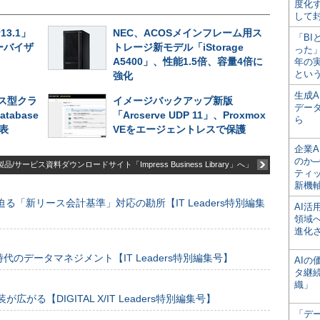
度化
して
v13.1」
NEC、ACOSメインフレーム用ス
「BI
ーバイザ
トレージ新モデル「iStorage
った
A5400」、性能1.5倍、容量4倍に
年の
とい
強化
生成
ス型クラ
イメージバックアップ新版
デー
atabase
「Arcserve UDP 11」、Proxmox
ら
発表
VEをエージェントレスで保護
企業A
のか─
品/サービス資料ダウンロードサイト「Impress Business Library」へ」
ティ
新機
る「新リース会計基準」対応の勘所【IT Leaders特別編集
AI
領域
進化
のデータマネジメント【IT Leaders特別編集号】
AI
タ継
織」
装が広がる【DIGITAL X/IT Leaders特別編集号】
「デ