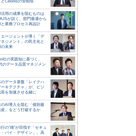
とCelonisの管制塔
AI活用の成果を阻むものは
AJSが説く、部門最適から
却と業務プロセス再設計
タエージェントが導く「デ
マネジメント」の民主化と
用の未来
san社の実践知に基づく、
時代のデータ品質マネジメン
対応のデータ基盤「レイクハ
アーキテクチャ」が、ビジ
成長を加速させる鍵に
業のAI導入を阻む「個別最
遺産」をどう打破するか
行の“雄”が目指す「セキュ
ィ・バイ・デザイン」。高