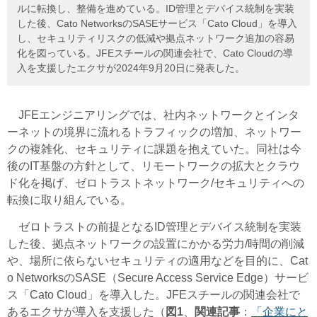
ルに転換し、整備を進めている。ID管理とデバイス統制を実装
した後、Cato NetworksのSASEサービス「Cato Cloud」を導入
し、セキュリティリスクの低減や拠点ネットワーク追加の容易
化を図っている。JFEスチールの関連会社で、Cato Cloudの導
入を支援したエクサが2024年9月20日に発表した。
JFEエンジニアリングでは、社内ネットワークとインタ
ーネットの境界に流れるトラフィックの増加、ネットワー
クの複雑化、セキュリティに課題を抱えていた。同社は今
後のIT基盤の方針として、リモートワークの拡大とクラウ
ド化を掲げ、ゼロトラストネットワーク/セキュリティへの
転換に取り組んでいる。
ゼロトラストの前提となるID管理とデバイス統制を実装
した後、拠点ネットワークの設置にかかる労力/時間の削減
や、場所に依らないセキュリティの適用などを目的に、Cat
o NetworksのSASE（Secure Access Service Edge）サービ
ス「Cato Cloud」を導入した。JFEスチールの関連会社で
あるエクサが導入を支援した（
図1
、
関連記事
：
「企業にと