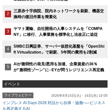
三原赤十字病院、院内ネットワークを刷新、機器交
換時の復旧作業を簡素化
ヤマト運輸、自社開発の人事システムを「COMPA
NY」に移行、人事業務を標準化し法改正に追従
SMBC日興証券、サーバー仮想化基盤を「OpenShi
ft Virtualization」で刷新、5年間の費用を2割減
AIが脆弱性の発見/悪用を加速、企業資産の36％
が“脆弱性ゾーン”に─EYが問うレジリエンス再定義
イベント
ライブウェビナー
2026年9月15日(火)・16日(水) 10:00
インプレス AI Days 2026 対話から自律・協働へ─ビジネス
を再定義するAI