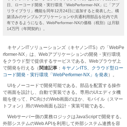
日、ローコード開発・実行環境「WebPerformer-NX」に「アプ
リライブラリ」機能を同年12月24日に追加すると発表した。構
築済みのサンプルアプリケーションや共通利用部品を社内で共
有できるようになる。WebPerformer-NXの価格（税別）は月額
14万円（年間契約）。
キヤノンITソリューションズ（キヤノンITS）の「WebPe
rformer-NX」は、Webアプリケーションの開発・実行環境
をクラウド型で提供するサービスである。Webブラウザ上
で開発を行える（
関連記事
：
キヤノンITS、クラウド型ロー
コード開発・実行環境「WebPerformer-NX」を発表
）。
UIをノーコードで開発可能である。部品を配置する操作
で画面を設計し、自動で実装できる。専用のUIエディタ機
能を使って、PC向けのWeb画面のほか、モバイル（スマー
トフォン）用のWeb画面も設計・実装可能である。
Webサーバー側の業務ロジックはJavaScriptで開発する。
外部システムのWeb APIを利用して外部システム連携を容