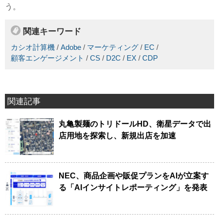
う。
関連キーワード
カシオ計算機
/
Adobe
/
マーケティング
/
EC
/
顧客エンゲージメント
/
CS
/
D2C
/
EX
/
CDP
関連記事
丸亀製麺のトリドールHD、衛星データで出
店用地を探索し、新規出店を加速
NEC、商品企画や販促プランをAIが立案す
る「AIインサイトレポーティング」を発表