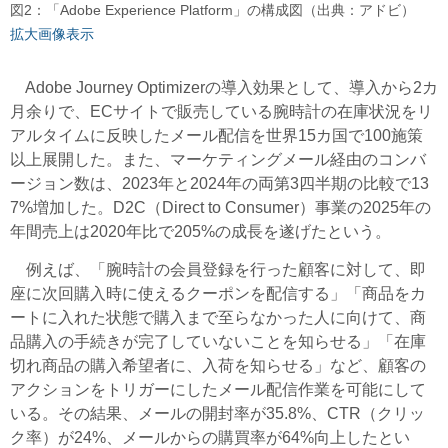
図2：「Adobe Experience Platform」の構成図（出典：アドビ）
拡大画像表示
Adobe Journey Optimizerの導入効果として、導入から2カ
月余りで、ECサイトで販売している腕時計の在庫状況をリ
アルタイムに反映したメール配信を世界15カ国で100施策
以上展開した。また、マーケティングメール経由のコンバ
ージョン数は、2023年と2024年の両第3四半期の比較で13
7%増加した。D2C（
Direct to Consumer
）事業の2025年の
年間売上は2020年比で205%の成長を遂げたという。
例えば、「腕時計の会員登録を行った顧客に対して、即
座に次回購入時に使えるクーポンを配信する」「商品をカ
ートに入れた状態で購入まで至らなかった人に向けて、商
品購入の手続きが完了していないことを知らせる」「在庫
切れ商品の購入希望者に、入荷を知らせる」など、顧客の
アクションをトリガーにしたメール配信作業を可能にして
いる。その結果、メールの開封率が35.8%、CTR（クリッ
ク率）が24%、メールからの購買率が64%向上したとい