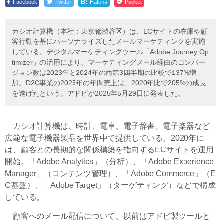
!
Facebook
Twitter
Hatena
Pocket
カシオ計算機（本社：東京都渋谷区）は、ECサイトの在庫や顧
客行動を基にパーソナライズしたメールマーケティングを実施
している。デジタルマーケティングツール「Adobe Journey Op
timizer」の活用により、マーケティングメール経由のコンバー
ジョン数は2023年と2024年の両第3四半期の比較で137%増
加。D2C事業の2025年の年間売上は、2020年比で205%の成長
を遂げたという。アドビが2025年5月29日に発表した。
カシオ計算機は、時計、電卓、電子辞書、電子楽器など
広範な電子機器製品を世界中で提供している。2020年に
は、顧客との長期的な関係構築を指向するECサイトを運用
開始。「Adobe Analytics」（分析）、「Adobe Experience
Manager」（コンテンツ管理）、「Adobe Commerce」（E
C基盤）、「Adobe Target」（ターゲティング）などで構成
している。
顧客へのメール配信について、以前はアドビ製ツールと