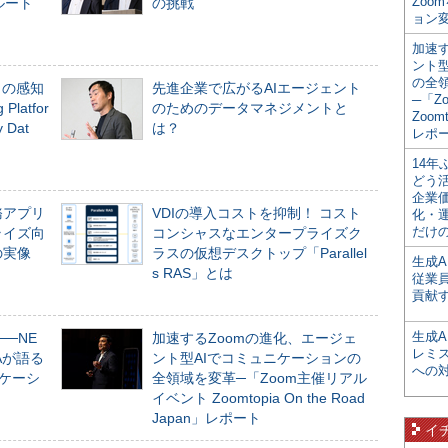
Zoo
ルート
の挑戦
ョン変
加速す
ント
の全
」の感知
先進企業で広がるAIエージェント
─「Z
Platfor
のためのデータマネジメントと
Zoomt
Dat
は？
レポ
14
どう
企業
務アプリ
VDIの導入コストを抑制！ コスト
化・
だけの
ライズ向
コンシャスなエンタープライズク
の実像
ラスの仮想デスクトップ「Parallel
生成A
s RAS」とは
従業
貢献す
生成
──NE
加速するZoomの進化、エージェ
レミ
NAが語る
ント型AIでコミュニケーションの
への
ニケーシ
全領域を変革─「Zoom主催リアル
イベント Zoomtopia On the Road
Japan」レポート
イ