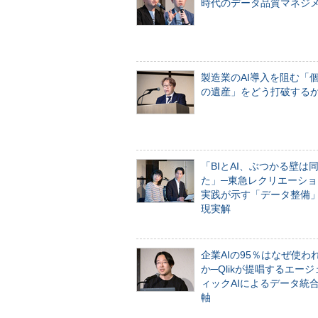
時代のデータ品質マネジ
製造業のAI導入を阻む「
の遺産」をどう打破する
「BIとAI、ぶつかる壁は
た」─東急レクリエーショ
実践が示す「データ整備
現実解
企業AIの95％はなぜ使わ
か─Qlikが提唱するエー
ィックAIによるデータ統
軸