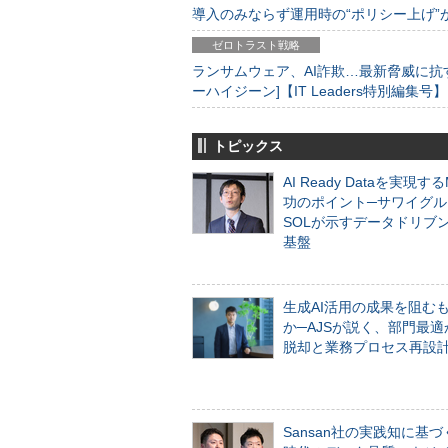
導入のみならず運用時の“ポリシー上げ”が肝心
ゼロトラスト戦略
ランサムウェア、AI詐欺…最新脅威に抗
ーハイジーン]【IT Leaders特別編集号】
トピックス
AI Ready Dataを実現す
功のポイント─サワイグル
SOLが示すデータドリブ
基盤
生成AI活用の成果を阻む
か─AJSが説く、部門最適
脱却と業務プロセス再設
Sansan社の実践知に基づ