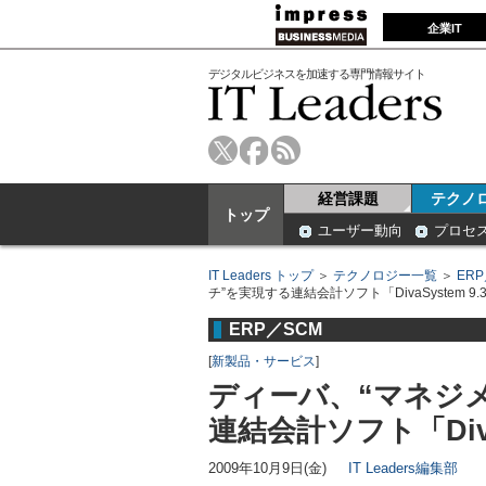
企業IT
デジタルビジネスを加速する専門情報サイト
経営課題
テクノ
トップ
ユーザー動向
プロセ
IT Leaders トップ
＞
テクノロジー一覧
＞
ER
チ”を実現する連結会計ソフト「DivaSystem 9.
ERP／SCM
[
新製品・サービス
]
ディーバ、“マネジ
連結会計ソフト「DivaS
2009年10月9日(金)
IT Leaders編集部