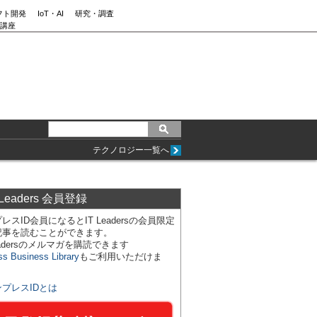
フト開発
IoT・AI
研究・調査
講座
テクノロジー一覧へ
 Leaders 会員登録
レスID会員になるとIT Leadersの会員限定
記事を読むことができます。
Leadersのメルマガを購読できます
ss Business Library
もご利用いただけま
ンプレスIDとは