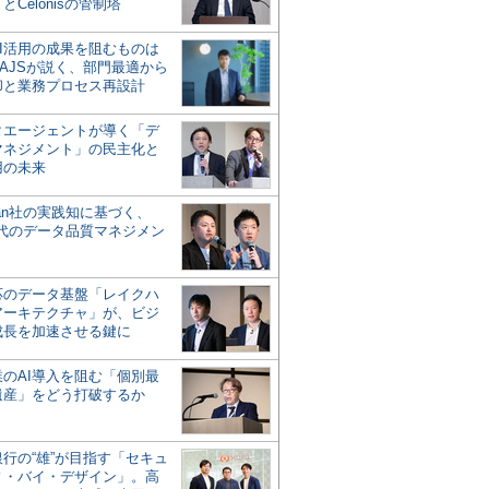
とCelonisの管制塔
AI活用の成果を阻むものは
AJSが説く、部門最適から
却と業務プロセス再設計
タエージェントが導く「デ
マネジメント」の民主化と
用の未来
san社の実践知に基づく、
時代のデータ品質マネジメン
対応のデータ基盤「レイクハ
アーキテクチャ」が、ビジ
成長を加速させる鍵に
業のAI導入を阻む「個別最
遺産」をどう打破するか
行の“雄”が目指す「セキュ
ィ・バイ・デザイン」。高