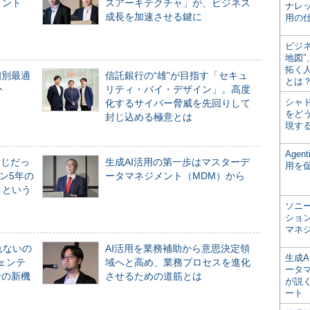
メント
スアーキテクチャ」が、ビジネス
ナレ
成長を加速させる鍵に
用の仕
ビジ
地図
拓く
個別最適
信託銀行の“雄”が目指す「セキュ
とは
か
リティ・バイ・デザイン」。高度
シャ
化するサイバー脅威を先回りして
をどう
封じ込める極意とは
現す
Age
同じだっ
生成AI活用の第一歩はマスターデ
用を
ン5年の
ータマネジメント（MDM）から
」という
ソニ
ショ
マネ
れないの
AI活用を業務補助から意思決定領
生成
ジェンテ
域へと高め、業務プロセスを進化
ータ
合の新機
させるための道筋とは
が説く
ート