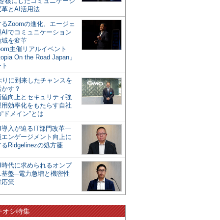
mを核にしたコミュニケーシ
革とAI活用法
るZoomの進化、エージェ
型AIでコミュニケーション
領域を変革
oom主催リアルイベント
opia On the Road Japan」
ート
年ぶりに到来したチャンスを
活かす？
価値向上とセキュリティ強
運用効率化をもたらす自社
“ドメイン”とは
I導入が迫るIT部門改革―
員エンゲージメント向上に
るRidgelinezの処方箋
AI時代に求められるオンプ
ス基盤─電力急増と機密性
対応策
チオシ特集