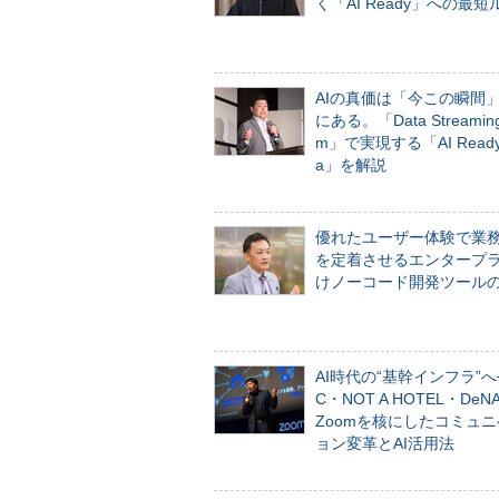
く「AI Ready」への最短
AIの真価は「今この瞬間
にある。「Data Streaming 
m」で実現する「AI Ready 
a」を解説
優れたユーザー体験で業
を定着させるエンタープ
けノーコード開発ツール
AI時代の“基幹インフラ”へ
C・NOT A HOTEL・De
Zoomを核にしたコミュ
ョン変革とAI活用法