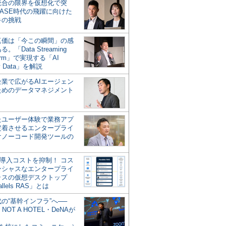
統合の限界を仮想化で突
ASE時代の飛躍に向けた
キの挑戦
の真価は「今この瞬間」の感
。「Data Streaming
form」で実現する「AI
y Data」を解説
企業で広がるAIエージェン
ためのデータマネジメント
？
たユーザー体験で業務アプ
定着させるエンタープライ
けノーコード開発ツールの
の導入コストを抑制！ コス
ンシャスなエンタープライ
ラスの仮想デスクトップ
allels RAS」とは
代の“基幹インフラ”へ──
NOT A HOTEL・DeNAが