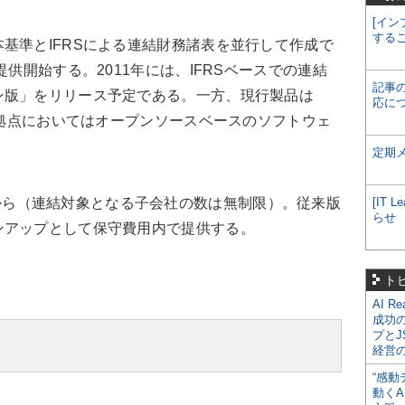
[イン
する
基準とIFRSによる連結財務諸表を並行して作成で
提供開始する。2011年には、IFRSベースでの連結
記事
ン版」をリリース予定である。一方、現行製品は
応に
米国拠点においてはオープンソースベースのソフトウェ
定期
00万円から（連結対象となる子会社の数は無制限）。従来版
[IT
らせ
ンアップとして保守費用内で提供する。
ト
AI R
成功
プとJ
経営
“感動
動くA