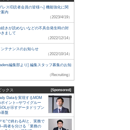
プレスID読者会員の皆様へ] 機能強化に関
ご案内
（2023/4/19）
の続きが読めないなどの不具合発生時の対
つきまして
（2022/12/14）
メンテナンスのお知らせ
（2022/10/14）
 Leaders編集部より] 編集スタッフ募集のお知
（Recruiting）
ピックス
[Sponsored]
eady Dataを実現するMDM
のポイント─サワイグルー
SOLが示すデータドリブン
の基盤
デモ”で終わるAIと、実務で
I─両者を分ける「業務の