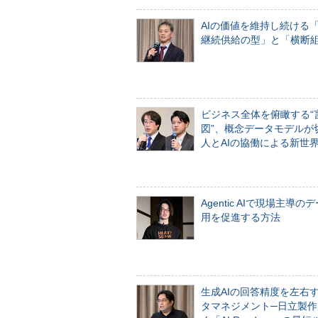
AIの価値を維持し続ける
継続供給の型」と「横断
ビジネス全体を俯瞰する“
図”、概念データモデルが
人とAIの協働による新世
Agentic AIで現場主導の
用を促進する方法
生成AIの回答精度を左右
タマネジメント─日立製作