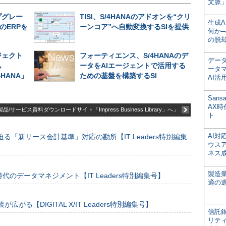
文脈」
プグレー
TISI、S/4HANAのアドオンを“クリ
生成
のERPを
ーンコア”へ自動変換するSIを提供
何か─
の脱
ジェクト
フォーティエンス、S/4HANAのデ
デー
ム
ータをAIエージェントで活用する
ータ
/4HANA」
ための基盤を構築するSI
AI活
San
AX
品/サービス資料ダウンロードサイト「Impress Business Library」へ」
ト
AI
る「新リース会計基準」対応の勘所【IT Leaders特別編集
ウス
ネス
製造
のデータマネジメント【IT Leaders特別編集号】
適の
装が広がる【DIGITAL X/IT Leaders特別編集号】
信託銀
リテ