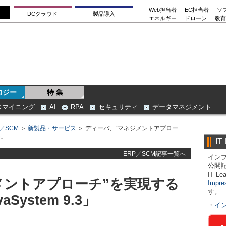
Web担当者
EC担当者
ソ
DCクラウド
製品導入
エネルギー
ドローン
教育
ロジー
特 集
スマイニング
AI
RPA
セキュリティ
データマネジメント
P／SCM
＞
新製品・サービス
＞ ディーバ、“マネジメントアプロー
3」
IT
ERP／SCM記事一覧へ
インプ
公開
IT 
メントアプローチ”を実現する
Impre
す。
ystem 9.3」
・
イ