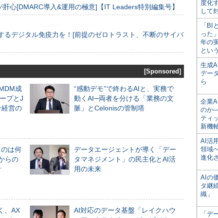
度化
[DMARC導入&運用の極意]【IT Leaders特別編集号】
して
「BI
った
するデジタル免疫力を！[前提のゼロトラスト、不断のサイバ
年の
とい
生成
[Sponsored]
デー
ら
るMDM成
“感動デモ”で終わるAIと、実務で
ープとJ
動くAI─両者を分ける「業務の文
企業A
ン経営の
脈」とCelonisの管制塔
のか─
ティ
新機
AI
ものは何
データエージェントが導く「デー
領域
進化
からの
タマネジメント」の民主化とAI活
計
用の未来
AI
タ継
織」
く、AX
AI対応のデータ基盤「レイクハウ
「デ