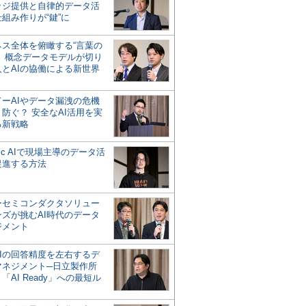
ッジ提供と自律的データ活
組み作りが“鍵”に
ネス全体を俯瞰する“言葉の
”、概念データモデルが切り
人とAIの協働による新世界
？
ドーAIやデータ漏洩の危機
防ぐ？ 安全なAI活用を実
る新戦略
ntic AIで現場主導のデータ活
促進する方法
ーセミコンダクタソリュー
ンズが挑むAI時代のデータ
ジメント
AIの回答精度を左右するデ
マネジメント─日立製作所
「AI Ready」への最短ル