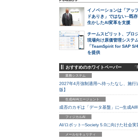
イノベーションは「アッ
ドありき」ではない─既存
生かしたAI変革を支援
チームスピリット、プロ
現場向け原価管理システ
「TeamSpirit for SAP S
を提供
おすすめのホワイトペーパー
「製
業務システム
2027年4月強制適用へ待ったなし、施行迫
版】
生成AI/AIエージェント
成否のカギは「データ基盤」に─生成AI時代
フィジカルAI
AI/ロボット─Society 5.0に向けた社会実
メールセキュリティ