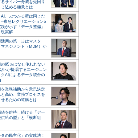
するサイバー脅威を先回り
封じ込める極意とは
とAI、ぶつかる壁は同じだ
」─東急レクリエーション5
実践が示す「データ整備」
う現実解
AI活用の第一歩はマスター
タマネジメント（MDM）か
Iの95％はなぜ使われない
Qlikが提唱するエージェン
ックAIによるデータ統合の
軸
活用を業務補助から意思決定
へと高め、業務プロセスを
させるための道筋とは
の価値を維持し続ける「デー
続供給の型」と「横断組
ータの民主化」の実践法！