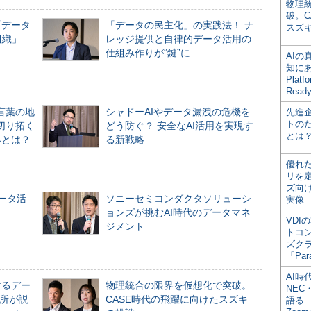
物理
破。C
「データ
「データの民主化」の実践法！ ナ
スズ
組織」
レッジ提供と自律的データ活用の
仕組み作りが“鍵”に
AI
知にある
Plat
Read
言葉の地
シャドーAIやデータ漏洩の危機を
先進
トの
切り拓く
どう防ぐ？ 安全なAI活用を実現す
とは
界とは？
る新戦略
優れ
リを
ズ向
データ活
ソニーセミコンダクタソリューシ
実像
ョンズが挑むAI時代のデータマネ
VDI
ジメント
トコ
ズク
「Par
AI時
するデー
物理統合の限界を仮想化で突破。
NEC・
所が説
CASE時代の飛躍に向けたスズキ
語る