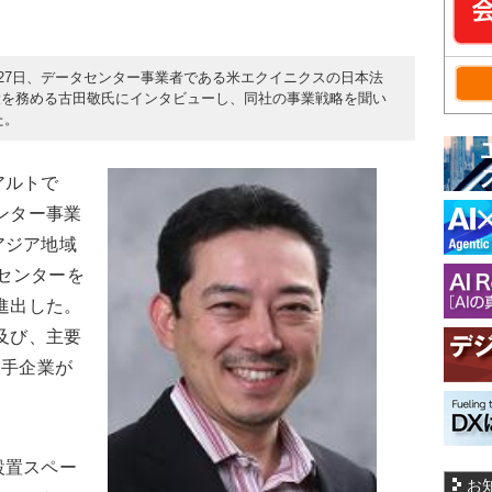
月27日、データセンター事業者である米エクイニクスの日本法
役を務める古田敬氏にインタビューし、同社の事業戦略を聞い
た。
アルトで
ンター事業
アジア地域
タセンターを
進出した。
及び、主要
大手企業が
設置スペー
お