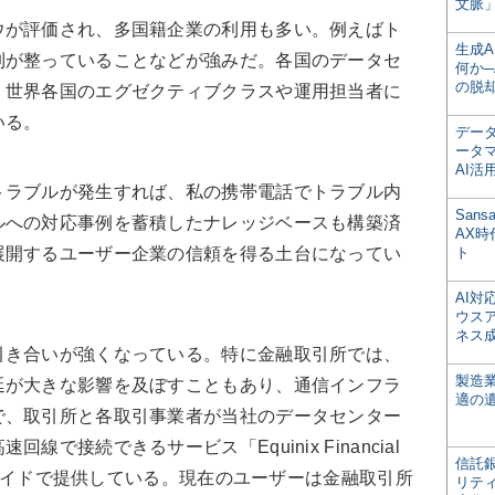
文脈」
が評価され、多国籍企業の利用も多い。例えばト
生成
制が整っていることなどが強みだ。各国のデータセ
何か─
の脱
、世界各国のエグゼクティブクラスや運用担当者に
いる。
デー
ータ
AI活
ラブルが発生すれば、私の携帯電話でトラブル内
San
ルへの対応事例を蓄積したナレッジベースも構築済
AX
展開するユーザー企業の信頼を得る土台になってい
ト
AI
ウス
ネス
き合いが強くなっている。特に金融取引所では、
製造
延が大きな影響を及ぼすこともあり、通信インフラ
適の
で、取引所と各取引事業者が当社のデータセンター
で接続できるサービス「Equinix Financial
信託銀
ルドワイドで提供している。現在のユーザーは金融取引所
リテ