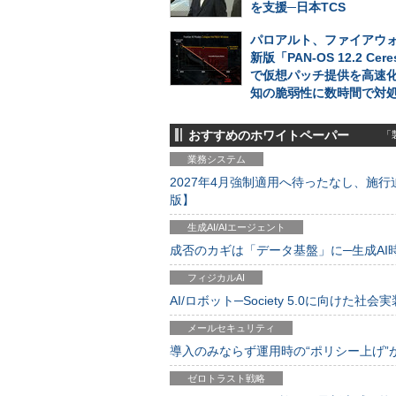
を支援─日本TCS
パロアルト、ファイアウォ
新版「PAN-OS 12.2 Cer
で仮想パッチ提供を高速
知の脆弱性に数時間で対
おすすめのホワイトペーパー
「製
業務システム
2027年4月強制適用へ待ったなし、施行迫
版】
生成AI/AIエージェント
成否のカギは「データ基盤」に─生成AI時代
フィジカルAI
AI/ロボット─Society 5.0に向けた社会実
メールセキュリティ
導入のみならず運用時の“ポリシー上げ”が肝心
ゼロトラスト戦略