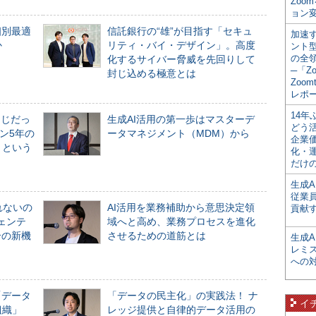
Zoo
ョン変
個別最適
信託銀行の“雄”が目指す「セキュ
加速す
か
リティ・バイ・デザイン」。高度
ント
の全
化するサイバー脅威を先回りして
─「Z
封じ込める極意とは
Zoomt
レポ
14
同じだっ
生成AI活用の第一歩はマスターデ
どう
ン5年の
ータマネジメント（MDM）から
企業
」という
化・
だけの
生成A
従業
れないの
AI活用を業務補助から意思決定領
貢献す
ジェンテ
域へと高め、業務プロセスを進化
合の新機
させるための道筋とは
生成
レミ
への
「データ
「データの民主化」の実践法！ ナ
イ
組織」
レッジ提供と自律的データ活用の