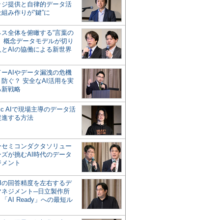
ッジ提供と自律的データ活
組み作りが“鍵”に
ネス全体を俯瞰する“言葉の
”、概念データモデルが切り
人とAIの協働による新世界
？
ドーAIやデータ漏洩の危機
防ぐ？ 安全なAI活用を実
る新戦略
ntic AIで現場主導のデータ活
促進する方法
ーセミコンダクタソリュー
ンズが挑むAI時代のデータ
ジメント
AIの回答精度を左右するデ
マネジメント─日立製作所
「AI Ready」への最短ル