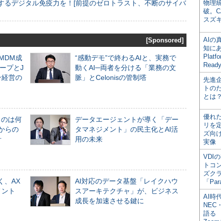
するデジタル免疫力を！[前提のゼロトラスト、不断のサイバ
物理
破。C
スズ
AI
[Sponsored]
知にある
Plat
るMDM成
“感動デモ”で終わるAIと、実務で
Read
ープとJ
動くAI─両者を分ける「業務の文
ン経営の
脈」とCelonisの管制塔
先進
トの
とは
優れ
ものは何
データエージェントが導く「デー
リを
からの
タマネジメント」の民主化とAI活
ズ向
計
用の未来
実像
VDI
トコ
ズク
く、AX
AI対応のデータ基盤「レイクハウ
「Par
メント
スアーキテクチャ」が、ビジネス
AI時
成長を加速させる鍵に
NEC・
語る