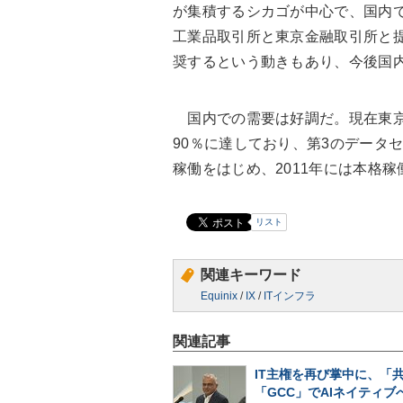
が集積するシカゴが中心で、国内で
工業品取引所と東京金融取引所と
奨するという動きもあり、今後国
国内での需要は好調だ。現在東京
90％に達しており、第3のデータ
稼働をはじめ、2011年には本格
リスト
関連キーワード
Equinix
/
IX
/
ITインフラ
関連記事
IT主権を再び掌中に、「
「GCC」でAIネイティブ