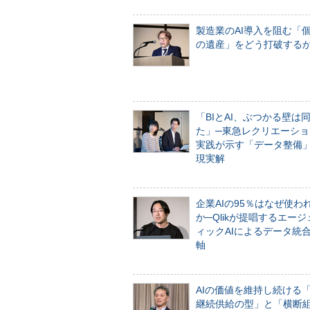
製造業のAI導入を阻む「
の遺産」をどう打破する
「BIとAI、ぶつかる壁は
た」─東急レクリエーショ
実践が示す「データ整備
現実解
企業AIの95％はなぜ使わ
か─Qlikが提唱するエー
ィックAIによるデータ統
軸
AIの価値を維持し続ける
継続供給の型」と「横断