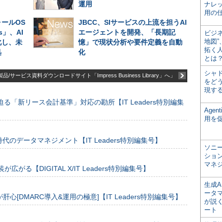
運用
ナレ
用の仕
ールOS
JBCC、SIサービスの上流を担うAI
es」、AI
エージェントを開発、「長期記
ビジ
地図
化し、未
憶」で現状分析や要件定義を自動
拓く
処
化
とは
シャ
品/サービス資料ダウンロードサイト「Impress Business Library」へ」
をどう
現す
る「新リース会計基準」対応の勘所【IT Leaders特別編集
Age
用を
のデータマネジメント【IT Leaders特別編集号】
ソニ
ショ
マネ
装が広がる【DIGITAL X/IT Leaders特別編集号】
生成
ータ
[DMARC導入&運用の極意]【IT Leaders特別編集号】
が説く
ート