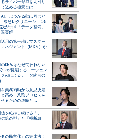
するサイバー脅威を先回り
封じ込める極意とは
とAI、ぶつかる壁は同じだ
」─東急レクリエーション5
実践が示す「データ整備」
う現実解
AI活用の第一歩はマスター
タマネジメント（MDM）か
Iの95％はなぜ使われない
Qlikが提唱するエージェン
ックAIによるデータ統合の
軸
活用を業務補助から意思決定
へと高め、業務プロセスを
させるための道筋とは
の価値を維持し続ける「デー
続供給の型」と「横断組
ータの民主化」の実践法！