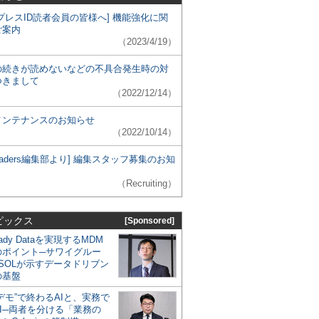
プレスID読者会員の皆様へ] 機能強化に関
ご案内
（2023/4/19）
の続きが読めないなどの不具合発生時の対
つきまして
（2022/12/14）
メンテナンスのお知らせ
（2022/10/14）
 Leaders編集部より] 編集スタッフ募集のお知
（Recruiting）
ピックス
[Sponsored]
eady Dataを実現するMDM
のポイント─サワイグルー
SOLが示すデータドリブン
の基盤
デモ”で終わるAIと、実務で
I─両者を分ける「業務の