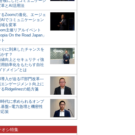
mを核にしたコミュニケーシ
革とAI活用法
るZoomの進化、エージェ
型AIでコミュニケーション
領域を変革
oom主催リアルイベント
opia On the Road Japan」
ート
年ぶりに到来したチャンスを
活かす？
価値向上とセキュリティ強
運用効率化をもたらす自社
“ドメイン”とは
I導入が迫るIT部門改革―
員エンゲージメント向上に
るRidgelinezの処方箋
AI時代に求められるオンプ
ス基盤─電力急増と機密性
対応策
チオシ特集