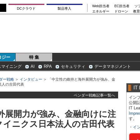
Web担当者
EC担当者
ソ
DCクラウド
製品導入
エネルギー
ドローン
教育
ロジー
特 集
スマイニング
AI
RPA
セキュリティ
データマネジメント
ダー戦略
＞
インタビュー
＞ 「中立性の維持と海外展開力が強み、金
法人の古田代表
IT
ベンダー戦略記事一覧へ
インプ
公開
IT 
外展開力が強み、金融向けに注
Impre
す。
エクイニクス日本法人の古田代表
・
イ