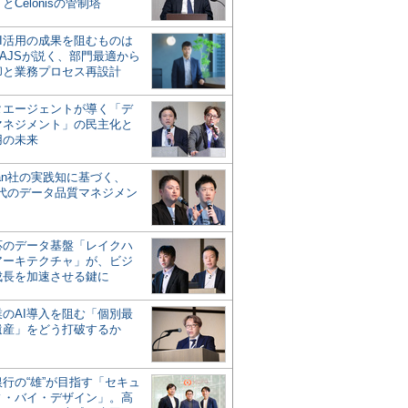
とCelonisの管制塔
AI活用の成果を阻むものは
AJSが説く、部門最適から
却と業務プロセス再設計
タエージェントが導く「デ
マネジメント」の民主化と
用の未来
san社の実践知に基づく、
時代のデータ品質マネジメン
対応のデータ基盤「レイクハ
アーキテクチャ」が、ビジ
成長を加速させる鍵に
業のAI導入を阻む「個別最
遺産」をどう打破するか
行の“雄”が目指す「セキュ
ィ・バイ・デザイン」。高