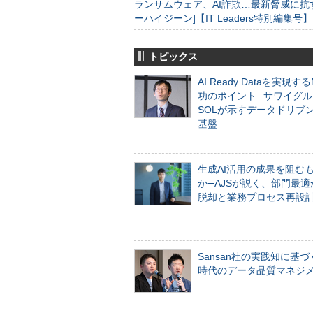
ランサムウェア、AI詐欺…最新脅威に抗
ーハイジーン]【IT Leaders特別編集号】
トピックス
AI Ready Dataを実現す
功のポイント─サワイグル
SOLが示すデータドリブ
基盤
生成AI活用の成果を阻む
か─AJSが説く、部門最適
脱却と業務プロセス再設
Sansan社の実践知に基づ
時代のデータ品質マネジ