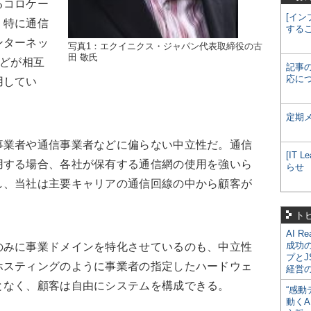
るコロケー
[イン
。特に通信
する
ンターネッ
写真1：エクイニクス・ジャパン代表取締役の古
田 敬氏
などが相互
記事
応に
用してい
定期
業者や通信事業者などに偏らない中立性だ。通信
[IT
用する場合、各社が保有する通信網の使用を強いら
らせ
し、当社は主要キャリアの通信回線の中から顧客が
ト
AI R
成功
みに事業ドメインを特化させているのも、中立性
プとJ
ホスティングのように事業者の指定したハードウェ
経営
となく、顧客は自由にシステムを構成できる。
“感動
動くA