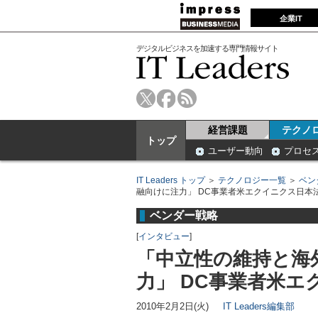
企業IT
デジタルビジネスを加速する専門情報サイト
経営課題
テクノ
トップ
ユーザー動向
プロセ
IT Leaders トップ
＞
テクノロジー一覧
＞
ベン
融向けに注力」 DC事業者米エクイニクス日本
ベンダー戦略
[
インタビュー
]
「中立性の維持と海
力」 DC事業者米
2010年2月2日(火)
IT Leaders編集部