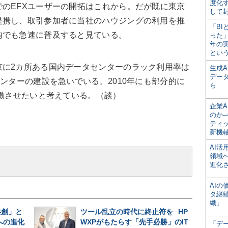
度化
のEFXユーザーの開拓はこれから。だが既に東京
して
提携し、取引参加者に当社のハウジングの利用を推
「BI
内でも急速に普及すると見ている。
った
年の
とい
に2カ所ある国内データセンターのラック利用率は
生成
デー
センターの建設を急いでいる。2010年にも部分的に
ら
稼働させたいと考えている。（談）
企業A
のか─
ティ
新機
AI
領域
進化
AI
タ継
織」
共創」と
ツール乱立の時代に終止符を─HP
への進化
WXPがもたらす「先手必勝」のIT
「デ