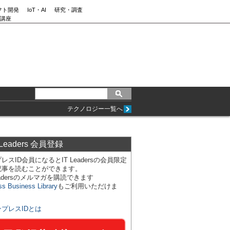
フト開発
IoT・AI
研究・調査
講座
テクノロジー一覧へ
 Leaders 会員登録
レスID会員になるとIT Leadersの会員限定
記事を読むことができます。
Leadersのメルマガを購読できます
ss Business Library
もご利用いただけま
ンプレスIDとは