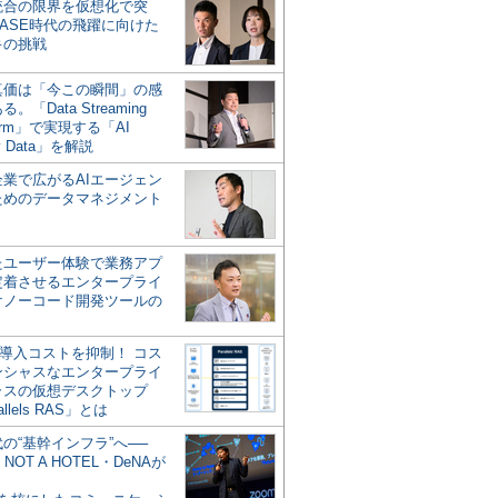
統合の限界を仮想化で突
ASE時代の飛躍に向けた
キの挑戦
の真価は「今この瞬間」の感
。「Data Streaming
form」で実現する「AI
y Data」を解説
企業で広がるAIエージェン
ためのデータマネジメント
？
たユーザー体験で業務アプ
定着させるエンタープライ
けノーコード開発ツールの
の導入コストを抑制！ コス
ンシャスなエンタープライ
ラスの仮想デスクトップ
allels RAS」とは
代の“基幹インフラ”へ──
NOT A HOTEL・DeNAが