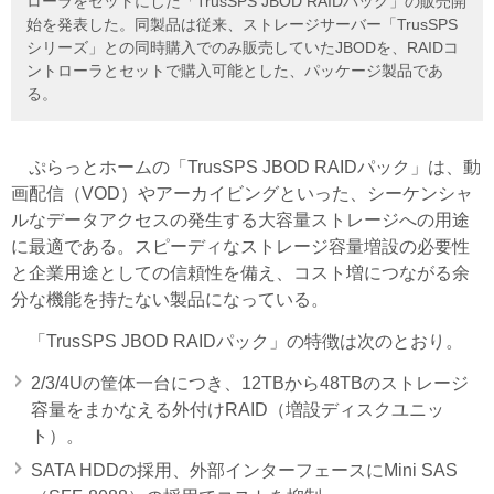
ローラをセットにした「TrusSPS JBOD RAIDパック」の販売開
始を発表した。同製品は従来、ストレージサーバー「TrusSPS
シリーズ」との同時購入でのみ販売していたJBODを、RAIDコ
ントローラとセットで購入可能とした、パッケージ製品であ
る。
ぷらっとホームの「TrusSPS JBOD RAIDパック」は、動
画配信（VOD）やアーカイビングといった、シーケンシャ
ルなデータアクセスの発生する大容量ストレージへの用途
に最適である。スピーディなストレージ容量増設の必要性
と企業用途としての信頼性を備え、コスト増につながる余
分な機能を持たない製品になっている。
「TrusSPS JBOD RAIDパック」の特徴は次のとおり。
2/3/4Uの筐体一台につき、12TBから48TBのストレージ
容量をまかなえる外付けRAID（増設ディスクユニッ
ト）。
SATA HDDの採用、外部インターフェースにMini SAS