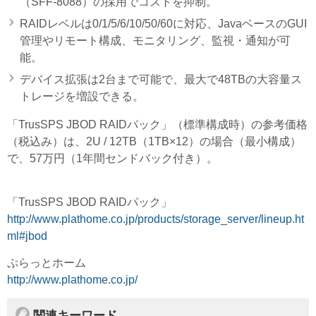
（SFF-8088）の採用でコストを抑制。
RAIDレベルは0/1/5/6/10/50/60に対応、JavaベースのGUI
管理やリモート構成、モニタリング、監視・通知が可
能。
デバイス拡張は2台まで可能で、最大で48TBの大容量ス
トレージを増設できる。
「TrusSPS JBOD RAIDパック」（標準構成時）の参考価格
（税込み）は、2U / 12TB（1TB×12）の場合（最小構成）
で、57万円（1年間センドバック付き）。
「TrusSPS JBOD RAIDパック」
http://www.plathome.co.jp/products/storage_server/lineup.ht
ml#jbod
ぷらっとホーム
http://www.plathome.co.jp/
関連キーワード