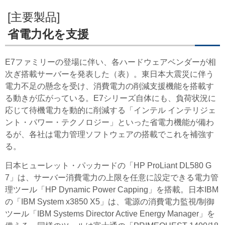
[主要製品]
省電力化を支援
E7ファミリーの登場に伴い、各ハードウェアベンダーが相
次ぎ搭載サーバーを発表した（表）。東日本大震災に伴う
電力不足の懸念を受け、消費電力の削減支援機能を搭載す
る動きが広がっている。E7シリーズ自体にも、負荷状況に
応じて待機電力を動的に削減する「インテル インテリジェ
ント・パワー・テクノロジー」といった省電力機能が備わ
るが、各社は電力管理ソフトウェアの搭載でこれを補強す
る。
日本ヒューレット・パッカードの「HP ProLiant DL580 G
7」は、サーバー消費電力の上限を任意に設定できる電力管
理ツール「HP Dynamic Power Capping」を搭載。日本IBM
の「IBM System x3850 X5」は、電源の消費電力監視/制御
ツール「IBM Systems Director Active Energy Manager」を