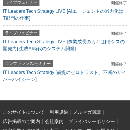
ライブウェビナー
開催終了
IT Leaders Tech Strategy LIVE [AIエージェントの戦力化はI
T部門の仕事]
ライブウェビナー
開催終了
IT Leaders Tech Strategy LIVE [事業成長のカギは[情シスの
開発力] 生成AI時代のシステム開発]
コンファレンス/セミナー
開催終了
IT Leaders Tech Strategy [前提のゼロトラスト、不断のサイ
バーハイジーン]
このサイトについて
利用規約
メルマガ購読
広告掲載のご案内
会社案内
プライバシーポリシー