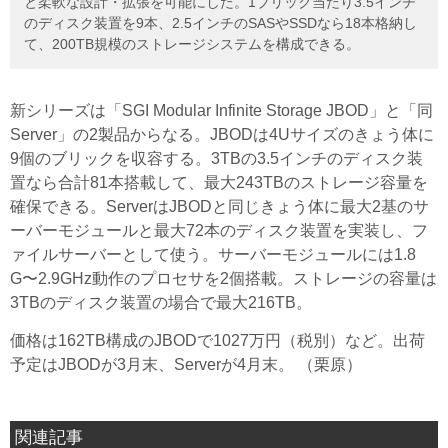
と柔軟な設計・拡張を可能にした。1ブリック当たり3.5インチ
のディスク装置を9本、2.5インチのSASやSSDなら18本格納し
て、200TB規模のストレージシステムを構成できる。
新シリーズは「SGI Modular Infinite Storage JBOD」と「同
Server」の2製品からなる。JBODは4Uサイズのきょう体に
9個のブリックを収容する。3TBの3.5インチのディスク装
置なら合計81本搭載して、最大243TBのストレージ容量を
確保できる。ServerはJBODと同じきょう体に最大2基のサ
ーバーモジュールと最大72本のディスク装置を実装し、フ
ァイルサーバーとして使う。サーバーモジュールには1.8
G〜2.9GHz動作のプロセサを2個搭載。ストレージの容量は
3TBのディスク装置の場合で最大216TB。
価格は162TB構成のJBODで1027万円（税別）など。出荷
予定はJBODが3月末、Serverが4月末。 （栗原）
関連記事