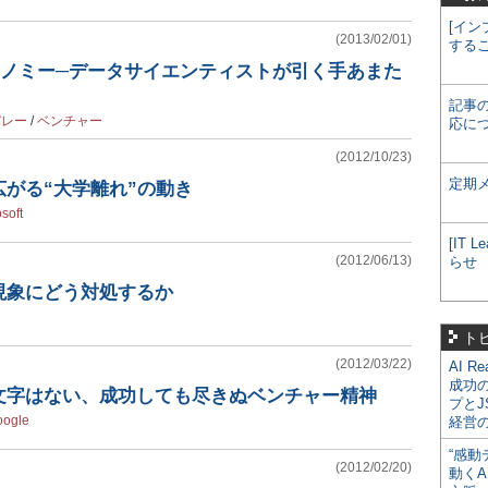
[イン
(2013/02/01)
する
コノミー─データサイエンティストが引く手あまた
記事
バレー
/
ベンチャー
応に
(2012/10/23)
定期
がる“大学離れ”の動き
soft
[IT
(2012/06/13)
らせ
現象にどう対処するか
ト
(2012/03/22)
AI R
成功
文字はない、成功しても尽きぬベンチャー精神
プとJ
oogle
経営
“感動
(2012/02/20)
動くA