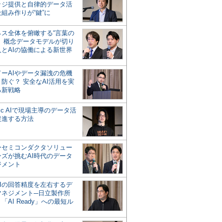
ッジ提供と自律的データ活
組み作りが“鍵”に
ネス全体を俯瞰する“言葉の
”、概念データモデルが切り
人とAIの協働による新世界
？
ドーAIやデータ漏洩の危機
防ぐ？ 安全なAI活用を実
る新戦略
ntic AIで現場主導のデータ活
促進する方法
ーセミコンダクタソリュー
ンズが挑むAI時代のデータ
ジメント
AIの回答精度を左右するデ
マネジメント─日立製作所
「AI Ready」への最短ル