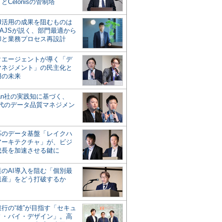
とCelonisの管制塔
AI活用の成果を阻むものは
AJSが説く、部門最適から
却と業務プロセス再設計
タエージェントが導く「デ
マネジメント」の民主化と
用の未来
san社の実践知に基づく、
時代のデータ品質マネジメン
対応のデータ基盤「レイクハ
アーキテクチャ」が、ビジ
成長を加速させる鍵に
業のAI導入を阻む「個別最
遺産」をどう打破するか
行の“雄”が目指す「セキュ
ィ・バイ・デザイン」。高