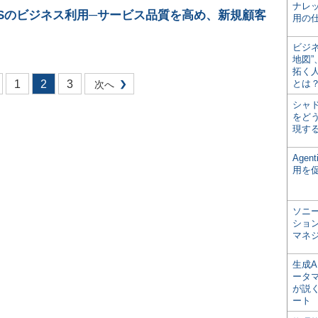
ナレ
Sのビジネス利用─サービス品質を高め、新規顧客
用の仕
ビジ
地図
拓く
1
2
3
とは
次へ
シャ
をどう
現す
Age
用を
ソニ
ショ
マネ
生成
ータ
が説く
ート