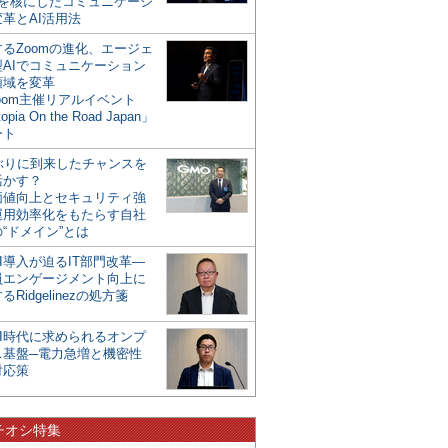
mを核にしたコミュニケーシ
革とAI活用法
るZoomの進化、エージェ
型AIでコミュニケーション
領域を変革
oom主催リアルイベント
opia On the Road Japan」
ート
年ぶりに到来したチャンスを
活かす？
価値向上とセキュリティ強
運用効率化をもたらす自社
“ドメイン”とは
I導入が迫るIT部門改革―
員エンゲージメント向上に
るRidgelinezの処方箋
AI時代に求められるオンプ
ス基盤─電力急増と機密性
対応策
チオシ特集