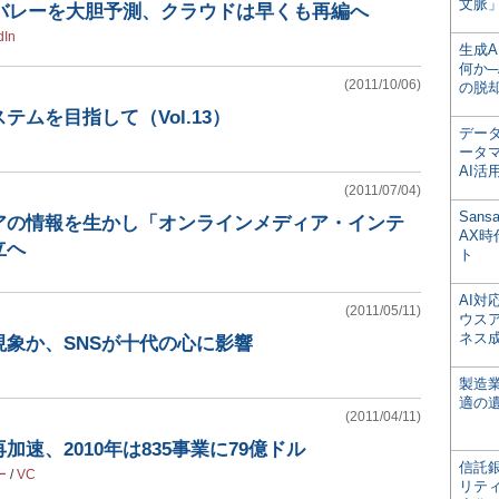
文脈」
ンバレーを大胆予測、クラウドは早くも再編へ
dIn
生成
何か─
(2011/10/06)
の脱
テムを目指して（Vol.13）
デー
ータ
AI活
(2011/07/04)
San
アの情報を生かし「オンラインメディア・インテ
AX
立へ
ト
AI
(2011/05/11)
ウス
ネス
象か、SNSが十代の心に影響
製造
適の
(2011/04/11)
速、2010年は835事業に79億ドル
信託銀
ー
/
VC
リテ