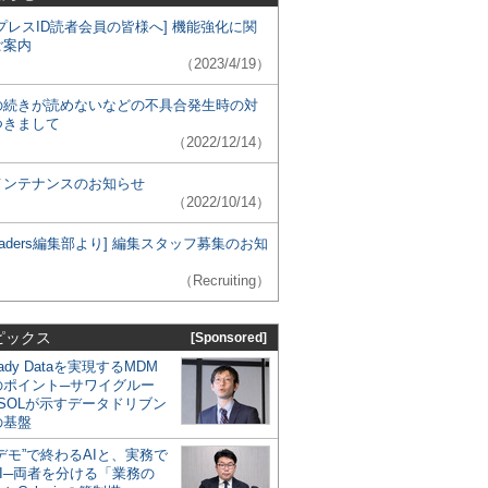
プレスID読者会員の皆様へ] 機能強化に関
ご案内
（2023/4/19）
の続きが読めないなどの不具合発生時の対
つきまして
（2022/12/14）
メンテナンスのお知らせ
（2022/10/14）
 Leaders編集部より] 編集スタッフ募集のお知
（Recruiting）
ピックス
[Sponsored]
eady Dataを実現するMDM
のポイント─サワイグルー
SOLが示すデータドリブン
の基盤
デモ”で終わるAIと、実務で
I─両者を分ける「業務の