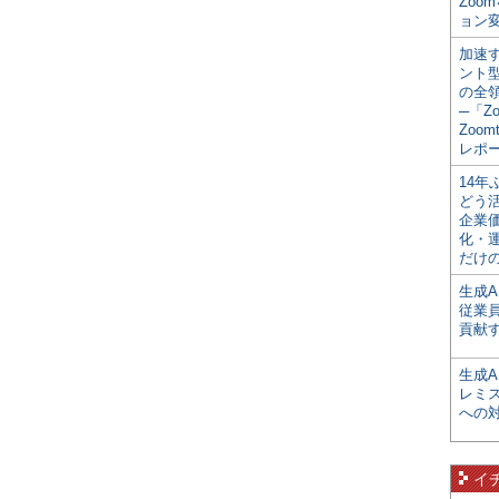
Zoo
ョン変
加速す
ント
の全
─「Z
Zoomt
レポ
14
どう
企業
化・
だけの
生成A
従業
貢献す
生成
レミ
への
イ