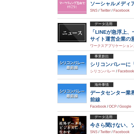
ソーシャルメディ
SNS
/
Twitter
/
Facebook
データ活用
「LINEが急浮上
サイト運営企業の
ワークスアプリケーション
事業創出
シリコンバレーに
シリコンバレー
/
Facebook
海外事情
データセンター業界
前線
Facebook
/
OCP
/
Google
データ活用
今さら聞けない、
SNS
/
Twitter
/
Facebook