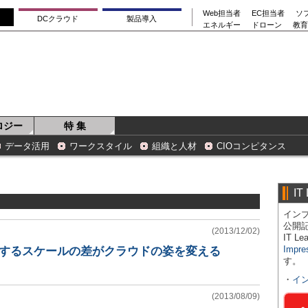
Web担当者
EC担当者
ソ
DCクラウド
製品導入
エネルギー
ドローン
教育
ロジー
特 集
データ活用
ワークスタイル
組織と人材
CIOコンピタンス
IT
インプ
公開
(2013/12/02)
IT 
Impre
絶するスケールの差がクラウドの姿を変える
す。
・
イ
(2013/08/09)