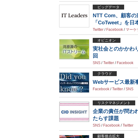
ビッグデータ
NTT Com、顧客の
「CoTweet」を
Twitter
/
Facebook
/
マーケ
オピニオン
実社会とのかかわ
回
SNS
/
Twitter
/
Facebook
クラウド
Webサービス最新
Facebook
/
Twitter
/
SNS
リスクマネジメント
企業の責任が問わ
たらす課題
SNS
/
Facebook
/
Twitter
顧客接点拡大