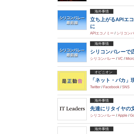
海外事情
立ち上がるAPIエ
に
APIエコノミー
/
シリコン
海外事情
シリコンバレーで広
シリコンバレー
/
VC
/
Micro
オピニオン
「ネット・バカ」
Twitter
/
Facebook
/
SNS
海外事情
先達にリタイヤの
シリコンバレー
/
Apple
/
G
海外事情