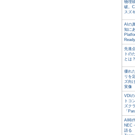
物理
破。C
スズ
AI
知にある
Plat
Read
先進
トの
とは
優れ
リを
ズ向
実像
VDI
トコ
ズク
「Par
AI時
NEC・
語る