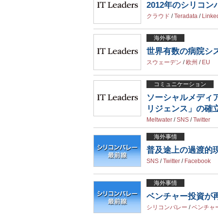
2012年のシリコ
クラウド
/
Teradata
/
Linke
海外事情
世界有数の病院シス
スウェーデン
/
欧州
/
EU
コミュニケーション
ソーシャルメディ
リジェンス」の確
Meltwater
/
SNS
/
Twitter
海外事情
普及途上の過渡的現
SNS
/
Twitter
/
Facebook
海外事情
ベンチャー投資が再加
シリコンバレー
/
ベンチャ