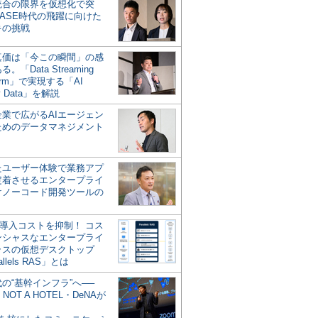
統合の限界を仮想化で突
ASE時代の飛躍に向けた
キの挑戦
の真価は「今この瞬間」の感
。「Data Streaming
form」で実現する「AI
y Data」を解説
企業で広がるAIエージェン
ためのデータマネジメント
？
たユーザー体験で業務アプ
定着させるエンタープライ
けノーコード開発ツールの
の導入コストを抑制！ コス
ンシャスなエンタープライ
ラスの仮想デスクトップ
allels RAS」とは
代の“基幹インフラ”へ──
NOT A HOTEL・DeNAが