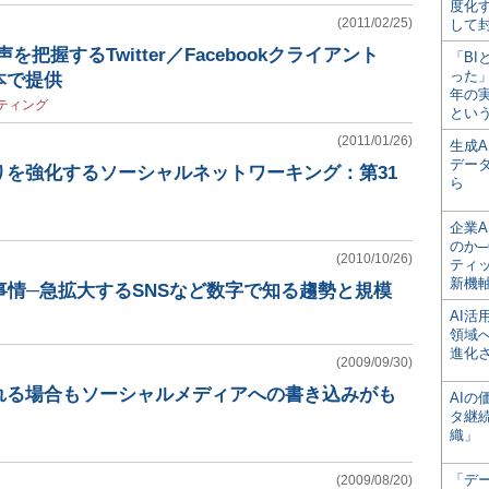
度化
(2011/02/25)
して
声を把握するTwitter／Facebookクライアント
「BI
った
日本で提供
年の
ティング
とい
(2011/01/26)
生成
デー
りを強化するソーシャルネットワーキング：第31
ら
企業A
のか─
(2010/10/26)
ティ
新機
事情─急拡大するSNSなど数字で知る趨勢と規模
AI
領域
進化
(2009/09/30)
れる場合もソーシャルメディアへの書き込みがも
AI
タ継
織」
「デ
(2009/08/20)