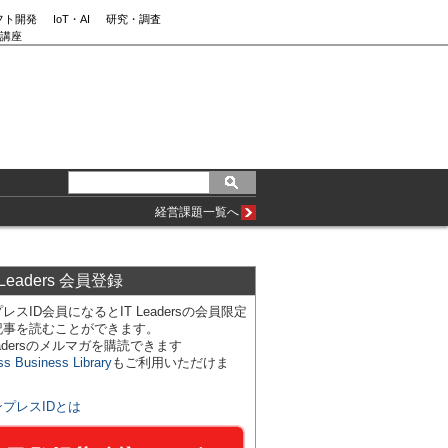
フト開発
IoT・AI
研究・調査
講座
経営課題一覧へ
 Leaders 会員登録
レスID会員になるとIT Leadersの会員限定
記事を読むことができます。
Leadersのメルマガを購読できます
ss Business Library
もご利用いただけま
ンプレスIDとは