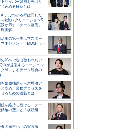
するサイバー脅威を先回り
封じ込める極意とは
とAI、ぶつかる壁は同じだ
」─東急レクリエーション5
実践が示す「データ整備」
う現実解
AI活用の第一歩はマスター
タマネジメント（MDM）か
Iの95％はなぜ使われない
Qlikが提唱するエージェン
ックAIによるデータ統合の
軸
活用を業務補助から意思決定
へと高め、業務プロセスを
させるための道筋とは
の価値を維持し続ける「デー
続供給の型」と「横断組
ータの民主化」の実践法！