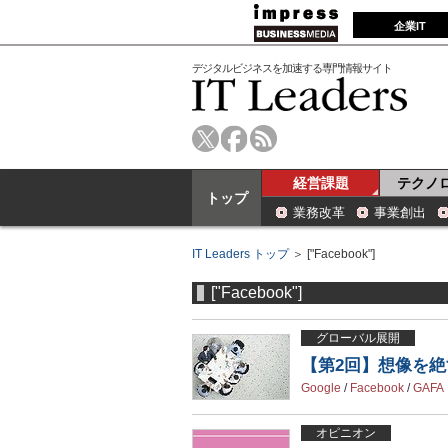
企業IT
デジタルビジネスを加速する専門情報サイト
経営課題
テクノ
トップ
業務改革
事業創出
IT Leaders トップ
＞ ["Facebook"]
["Facebook"]
グローバル展開
【第2回】想像を
Google
/
Facebook
/
GAFA
オピニオン