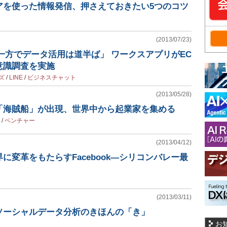
アを使った情報発信、押さえておきたい5つのコツ
(2013/07/23)
、一方でデータ活用は道半ば」 ワークスアプリがEC
意識調査を実施
ズ
/
LINE
/
ビジネスチャット
(2013/05/28)
「海賊船」が出現、世界中から起業家を集める
/
ベンチャー
(2013/04/12)
に変革をもたらすFacebook―シリコンバレー最
(2013/03/11)
ソーシャルデータ分析のきほんの「き」
お