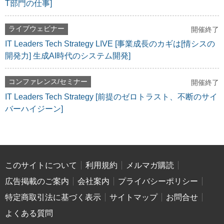
T部門の仕事]
ライブウェビナー
開催終了
IT Leaders Tech Strategy LIVE [事業成長のカギは[情シスの
開発力] 生成AI時代のシステム開発]
コンファレンス/セミナー
開催終了
IT Leaders Tech Strategy [前提のゼロトラスト、不断のサイ
バーハイジーン]
このサイトについて
利用規約
メルマガ購読
広告掲載のご案内
会社案内
プライバシーポリシー
特定商取引法に基づく表示
サイトマップ
お問合せ
よくある質問