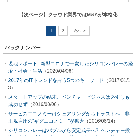
【次ページ】
クラウド業界ではM&Aが本格化
1
2
次へ
>
バックナンバー
現地レポート─新型コロナで一変したシリコンバレーの経
済・社会・生活
（2020/04/06）
2017年のITトレンドを占う5つのキーワード
（2017/01/1
3）
スタートアップの結末、ベンチャービジネスは必ずしも
成功せず
（2016/08/08）
サービスエコノミーはシェアリングからトラストへ、非
正規雇用の”ギグエコノミー”が拡大
（2016/06/14）
シリコンバレーはバブルから安定成長へ?! ベンチャー投