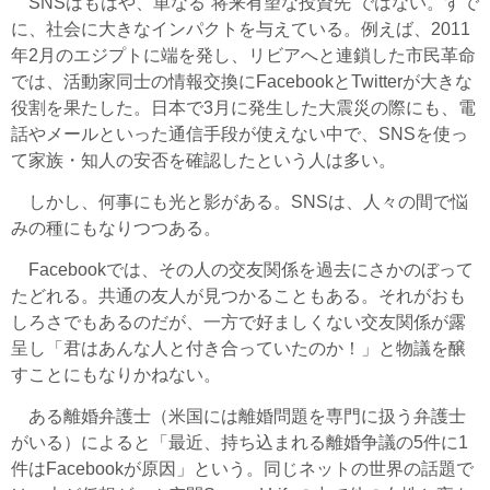
SNSはもはや、単なる“将来有望な投資先”ではない。すで
に、社会に大きなインパクトを与えている。例えば、2011
年2月のエジプトに端を発し、リビアへと連鎖した市民革命
では、活動家同士の情報交換にFacebookとTwitterが大きな
役割を果たした。日本で3月に発生した大震災の際にも、電
話やメールといった通信手段が使えない中で、SNSを使っ
て家族・知人の安否を確認したという人は多い。
しかし、何事にも光と影がある。SNSは、人々の間で悩
みの種にもなりつつある。
Facebookでは、その人の交友関係を過去にさかのぼって
たどれる。共通の友人が見つかることもある。それがおも
しろさでもあるのだが、一方で好ましくない交友関係が露
呈し「君はあんな人と付き合っていたのか！」と物議を醸
すことにもなりかねない。
ある離婚弁護士（米国には離婚問題を専門に扱う弁護士
がいる）によると「最近、持ち込まれる離婚争議の5件に1
件はFacebookが原因」という。同じネットの世界の話題で