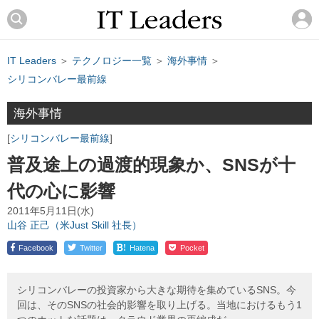
IT Leaders
＞
テクノロジー一覧
＞
海外事情
＞
シリコンバレー最前線
海外事情
シリコンバレー最前線
普及途上の過渡的現象か、SNSが十
代の心に影響
2011年5月11日(水)
山谷 正己（米Just Skill 社長）
!
Facebook
Twitter
Hatena
Pocket
シリコンバレーの投資家から大きな期待を集めているSNS。今
回は、そのSNSの社会的影響を取り上げる。当地におけるもう1