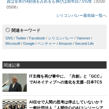
資は全米の4割強を占めるも伸びは前年比7.5%増
（2016/
05/06）
シリコンバレー最前線一覧へ
関連キーワード
SNS
/
Twitter
/
Facebook
/
シリコンバレー
/
Yammer
/
Microsoft
/
Google
/
ベンチャー
/
Amazon
/
Second Life
関連記事
IT主権を再び掌中に、「共創」と「GCC」
でAIネイティブへの進化を支援─日本TCS
AI任せで人間の思考は停止していないか？
一般社団法人「人間中心のAIコンソーシア