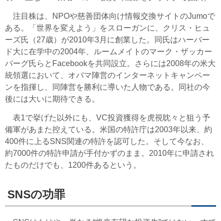
注目株は、NPOや慈善団体向け情報交換サイトのJumoで
ある。「世界を変えよう」をスローガンに、クリス・ヒュ
ーズ氏（27歳）が2010年3月に創業した。同氏はハーバー
ド大に在学中の2004年、ルームメイトのマーク・ザッカー
バーグ氏らとFacebookを共同設立。さらには2008年の米大
統領選において、オバマ陣営のインターネットキャンペー
ンを指揮し、同陣営を勝利に導いた人物である。同社の今
後には大いに期待できる。
表1で挙げた以外にも、VC投資獲得を虎視眈々と狙う予
備軍があまた控えている。米国の特許庁は2003年以来、約
400件に上るSNS関連の特許を認可した。そして今なお、
約7000件の特許申請が手付かずのまま。2010年に申請され
たものだけでも、1200件あるという。
SNSの功罪