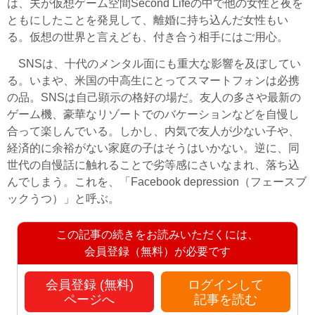
は、夫が仮想ゲーム空間Second Lifeの中で他の女性と夜を
ともにしたことを発見して、離婚に持ち込んだ女性もい
る。仮想の世界と言えども、付き合う相手にはご用心。
SNSは、十代のメンタル面にも重大な影響を及ぼしてい
る。いまや、米国の中高生にとってスマートフォンは必携
の品。SNSは自己顕示の格好の場だ。友人の多さや最新の
ゲーム機、豪華なリゾートでのバケーションなどを自慢し
合って楽しんでいる。しかし、内気で友人が少ない子や、
経済的に余裕がない家庭の子はそうはいかない。逆に、同
世代の自慢話に触れることで劣等感にさいなまれ、落ち込
んでしまう。これを、「Facebook depression（フェースブ
ックうつ）」と呼ぶ。
この記事の続きをお読みいただくには、
会員登録（無料）が必要です
会員登録 (無料)
ログインして
ページへ
記事を読む