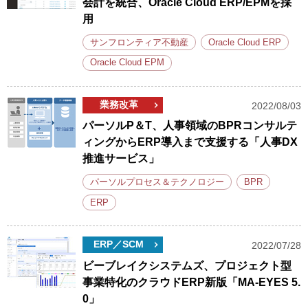
会計を統合、Oracle Cloud ERP/EPMを採
用
サンフロンティア不動産
Oracle Cloud ERP
Oracle Cloud EPM
業務改革
2022/08/03
パーソルP＆T、人事領域のBPRコンサルテ
ィングからERP導入まで支援する「人事DX
推進サービス」
パーソルプロセス＆テクノロジー
BPR
ERP
ERP／SCM
2022/07/28
ビーブレイクシステムズ、プロジェクト型
事業特化のクラウドERP新版「MA-EYES 5.
0」