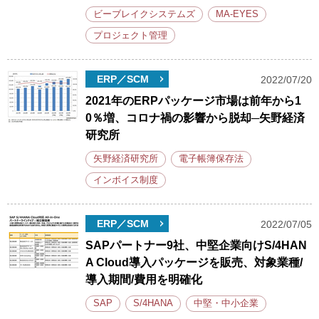
ビーブレイクシステムズ
MA-EYES
プロジェクト管理
ERP／SCM
2022/07/20
2021年のERPパッケージ市場は前年から1
0％増、コロナ禍の影響から脱却─矢野経済
研究所
矢野経済研究所
電子帳簿保存法
インボイス制度
ERP／SCM
2022/07/05
SAPパートナー9社、中堅企業向けS/4HAN
A Cloud導入パッケージを販売、対象業種/
導入期間/費用を明確化
SAP
S/4HANA
中堅・中小企業