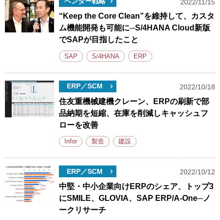
ベンダー戦略
2022/11/15
“Keep the Core Clean”を維持して、カスタ
ム機能開発も可能に─S/4HANA Cloud新版
でSAPが目指したこと
SAP
S/4HANA
ERP
ERP／SCM
2022/10/18
住友重機械建機クレーン、ERPの刷新で部
品納期を短縮、在庫を削減しキャッシュフ
ローを改善
Infor
製造
建設
ERP／SCM
2022/10/12
中堅・中小企業向けERPのシェア、トップ3
にSMILE、GLOVIA、SAP ERP/A-One─ノ
ークリサーチ