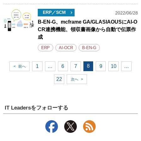
ERP／SCM
2022/06/28
B-EN-G、mcframe GA/GLASIAOUSにAI-O
CR連携機能、領収書画像から自動で伝票作
成
ERP
AI-OCR
B-EN-G
8
1
…
6
7
9
10
…
<
前へ
22
次へ
>
IT Leadersをフォローする