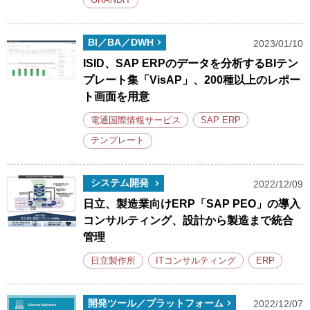
GRANDIT
BI／BA／DWH
2023/01/10
ISID、SAP ERPのデータを分析するBIテン
プレート集「VisAP」、200種以上のレポー
ト画面を用意
電通国際情報サービス
SAP ERP
テンプレート
システム開発
2022/12/09
日立、製造業向けERP「SAP PEO」の導入
コンサルティング、設計から製造まで統合
管理
日立製作所
ITコンサルティング
ERP
開発ツール／プラットフォーム
2022/12/07