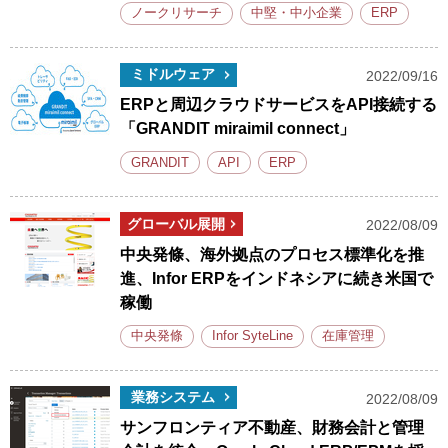
ノークリサーチ
中堅・中小企業
ERP
ミドルウェア
2022/09/16
ERPと周辺クラウドサービスをAPI接続する
「GRANDIT miraimil connect」
GRANDIT
API
ERP
グローバル展開
2022/08/09
中央発條、海外拠点のプロセス標準化を推
進、Infor ERPをインドネシアに続き米国で
稼働
中央発條
Infor SyteLine
在庫管理
業務システム
2022/08/09
サンフロンティア不動産、財務会計と管理