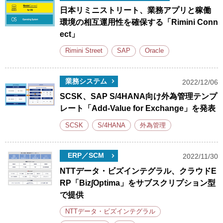
日本リミニストリート、業務アプリと稼働
環境の相互運用性を確保する「Rimini Conn
ect」
Rimini Street
SAP
Oracle
業務システム
2022/12/06
SCSK、SAP S/4HANA向け外為管理テンプ
レート「Add-Value for Exchange」を発表
SCSK
S/4HANA
外為管理
ERP／SCM
2022/11/30
NTTデータ・ビズインテグラル、クラウドE
RP「Biz∫Optima」をサブスクリプション型
で提供
NTTデータ・ビズインテグラル