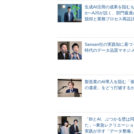
生成AI活用の成果を阻む
か─AJSが説く、部門最適
脱却と業務プロセス再設
Sansan社の実践知に基づ
時代のデータ品質マネジ
製造業のAI導入を阻む「
の遺産」をどう打破する
「BIとAI、ぶつかる壁は
た」─東急レクリエーショ
実践が示す「データ整備