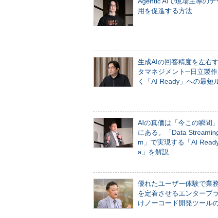
Agentic AIで現場主導の
用を促進する方法
生成AIの回答精度を左右
タマネジメント─日立製作
く「AI Ready」への最短
AIの真価は「今この瞬間
にある。「Data Streaming 
m」で実現する「AI Ready 
a」を解説
優れたユーザー体験で業
を定着させるエンタープ
けノーコード開発ツール