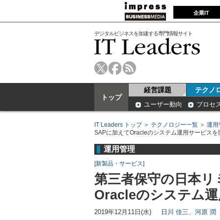
企業IT
デジタルビジネスを加速する専門情報サイト
経営課題
テクノ
トップ
ユーザー動向
プロセ
IT Leaders トップ
＞
テクノロジー一覧
＞
運用
SAPに加えてOracleのシステム運用サービスを
運用管理
[
新製品・サービス
]
第三者保守の日本リ
Oracleのシステ
2019年12月11日(水)
日川 佳三、河原 潤（I