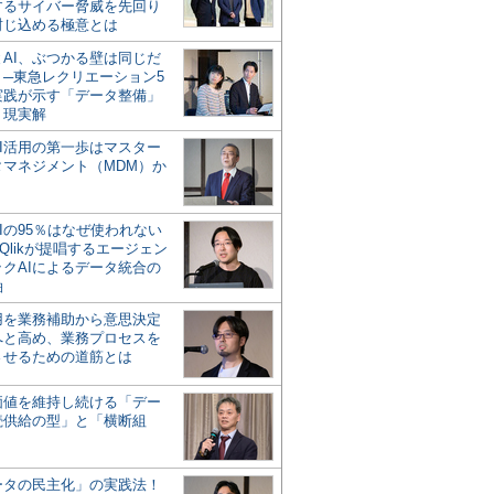
するサイバー脅威を先回り
封じ込める極意とは
とAI、ぶつかる壁は同じだ
」─東急レクリエーション5
実践が示す「データ整備」
う現実解
AI活用の第一歩はマスター
タマネジメント（MDM）か
Iの95％はなぜ使われない
Qlikが提唱するエージェン
ックAIによるデータ統合の
軸
活用を業務補助から意思決定
へと高め、業務プロセスを
させるための道筋とは
の価値を維持し続ける「デー
続供給の型」と「横断組
ータの民主化」の実践法！