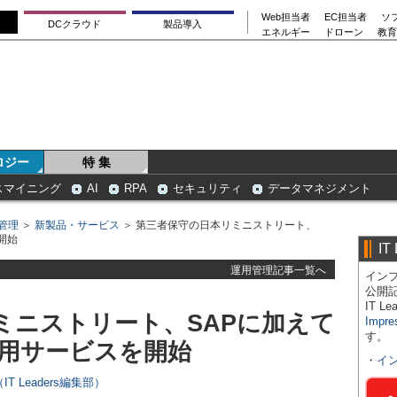
Web担当者
EC担当者
ソ
DCクラウド
製品導入
エネルギー
ドローン
教育
ロジー
特 集
スマイニング
AI
RPA
セキュリティ
データマネジメント
管理
＞
新製品・サービス
＞ 第三者保守の日本リミニストリート、
開始
IT
運用管理記事一覧へ
インプ
公開
IT 
ミニストリート、SAPに加えて
Impre
す。
ム運用サービスを開始
・
イ
T Leaders編集部）