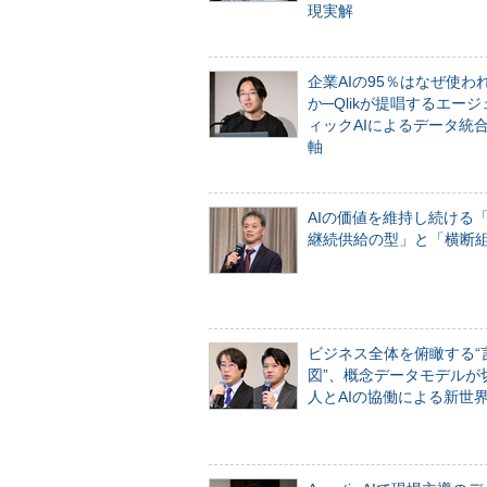
現実解
企業AIの95％はなぜ使わ
か─Qlikが提唱するエー
ィックAIによるデータ統
軸
AIの価値を維持し続ける
継続供給の型」と「横断
ビジネス全体を俯瞰する“
図”、概念データモデルが
人とAIの協働による新世