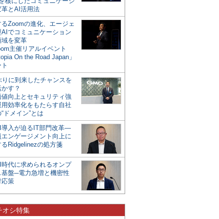
mを核にしたコミュニケーシ
革とAI活用法
るZoomの進化、エージェ
型AIでコミュニケーション
領域を変革
oom主催リアルイベント
opia On the Road Japan」
ート
年ぶりに到来したチャンスを
活かす？
価値向上とセキュリティ強
運用効率化をもたらす自社
“ドメイン”とは
I導入が迫るIT部門改革―
員エンゲージメント向上に
るRidgelinezの処方箋
AI時代に求められるオンプ
ス基盤─電力急増と機密性
対応策
チオシ特集