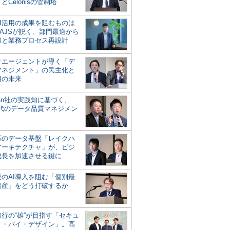
とCelonisの管制塔
AI活用の成果を阻むものは
AJSが説く、部門最適から
却と業務プロセス再設計
タエージェントが導く「デ
マネジメント」の民主化と
用の未来
san社の実践知に基づく、
時代のデータ品質マネジメン
対応のデータ基盤「レイクハ
アーキテクチャ」が、ビジ
成長を加速させる鍵に
業のAI導入を阻む「個別最
遺産」をどう打破するか
行の“雄”が目指す「セキュ
ィ・バイ・デザイン」。高