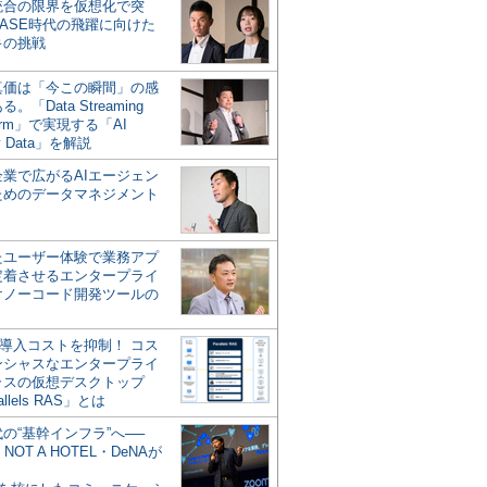
統合の限界を仮想化で突
ASE時代の飛躍に向けた
キの挑戦
の真価は「今この瞬間」の感
。「Data Streaming
form」で実現する「AI
y Data」を解説
企業で広がるAIエージェン
ためのデータマネジメント
？
たユーザー体験で業務アプ
定着させるエンタープライ
けノーコード開発ツールの
の導入コストを抑制！ コス
ンシャスなエンタープライ
ラスの仮想デスクトップ
allels RAS」とは
代の“基幹インフラ”へ──
NOT A HOTEL・DeNAが