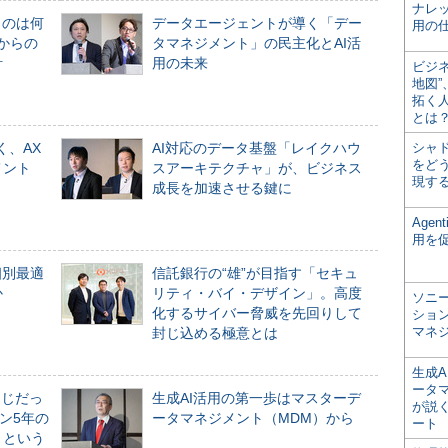
ナレ
ものは何
データエージェントが導く「デー
用の仕
からの
タマネジメント」の民主化とAI活
計
用の未来
ビジ
地図
拓く
とは
く、AX
AI対応のデータ基盤「レイクハウ
シャ
をどう
メント
スアーキテクチャ」が、ビジネス
現す
成長を加速させる鍵に
Age
用を
個別最適
信託銀行の“雄”が目指す「セキュ
か
リティ・バイ・デザイン」。高度
ソニ
化するサイバー脅威を先回りして
ショ
マネ
封じ込める極意とは
生成
ータ
同じだっ
生成AI活用の第一歩はマスターデ
が説く
ン5年の
ータマネジメント（MDM）から
ート
」という