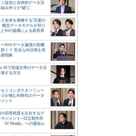
ッジ提供と自律的データ活
組み作りが“鍵”に
ネス全体を俯瞰する“言葉の
”、概念データモデルが切り
人とAIの協働による新世界
？
ドーAIやデータ漏洩の危機
防ぐ？ 安全なAI活用を実
る新戦略
ntic AIで現場主導のデータ活
促進する方法
ーセミコンダクタソリュー
ンズが挑むAI時代のデータ
ジメント
AIの回答精度を左右するデ
マネジメント─日立製作所
「AI Ready」への最短ル