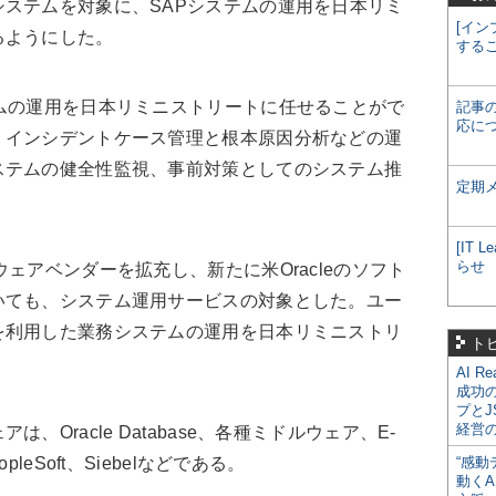
ステムを対象に、SAPシステムの運用を日本リミ
[イン
るようにした。
する
ムの運用を日本リミニストリートに任せることがで
記事
応に
、インシデントケース管理と根本原因分析などの運
ステムの健全性監視、事前対策としてのシステム推
定期
[IT
らせ
ェアベンダーを拡充し、新たに米Oracleのソフト
いても、システム運用サービスの対象とした。ユー
を利用した業務システムの運用を日本リミニストリ
ト
AI R
成功
プとJ
経営
Oracle Database、各種ミドルウェア、E-
PeopleSoft、Siebelなどである。
“感動
動くA