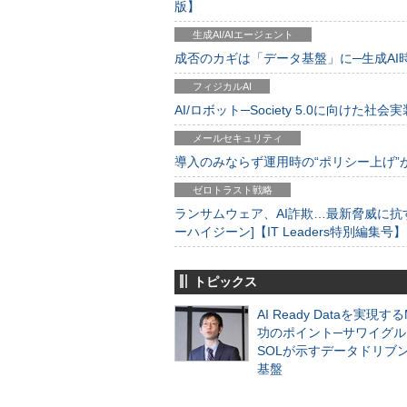
版】
生成AI/AIエージェント
成否のカギは「データ基盤」に─生成AI時代
フィジカルAI
AI/ロボット─Society 5.0に向けた社会実
メールセキュリティ
導入のみならず運用時の“ポリシー上げ”が肝心
ゼロトラスト戦略
ランサムウェア、AI詐欺…最新脅威に抗
ーハイジーン]【IT Leaders特別編集号】
トピックス
AI Ready Dataを実現す
功のポイント─サワイグル
SOLが示すデータドリブ
基盤