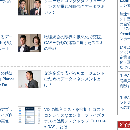
データ活
ソニーセミコンダクタソリューシ
Zoo
ョン変
ョンズが挑むAI時代のデータマネ
ジメント
加速す
ント
の全
─「Z
Zoomt
するデー
物理統合の限界を仮想化で突破。
レポ
所が説
CASE時代の飛躍に向けたスズキ
14
ルート
の挑戦
どう
企業
化・
だけの
」の感知
先進企業で広がるAIエージェント
生成A
Platfor
のためのデータマネジメントと
従業
Dat
は？
貢献す
生成
レミ
への
務アプリ
VDIの導入コストを抑制！ コスト
ライズ向
コンシャスなエンタープライズク
の実像
ラスの仮想デスクトップ「Parallel
イ
s RAS」とは