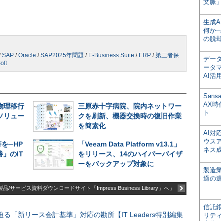
文脈」
生成
何か─
の脱
/
SAP
/
Oracle
/
SAP2025年問題
/
E-Business Suite
/
ERP
/
第三者保
デー
oft
ータ
AI活
San
AX
を物理移行
三原赤十字病院、院内ネットワー
ト
」ソリュー
クを刷新、機器交換時の復旧作業
を簡素化
AI
ウス
を─HP
「Veeam Data Platform v13.1」
ネス
」のIT
をリリース、14のハイパーバイザ
ーをバックアップ対象に
製造
適の
品/サービス資料ダウンロードサイト「Impress Business Library」へ」
信託銀
る「新リース会計基準」対応の勘所【IT Leaders特別編集
リテ