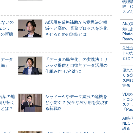
物理
破。C
スズ
れないの
AI活用を業務補助から意思決定領
AI
ジェンテ
域へと高め、業務プロセスを進化
知にある
合の新機
させるための道筋とは
Plat
Read
先進
トの
とは
「データ
「データの民主化」の実践法！ ナ
組織」
レッジ提供と自律的データ活用の
優れ
仕組み作りが“鍵”に
リを
ズ向
実像
VDI
言葉の地
シャドーAIやデータ漏洩の危機を
トコ
切り拓く
どう防ぐ？ 安全なAI活用を実現す
ズク
界とは？
る新戦略
「Par
AI時
NEC・
語る