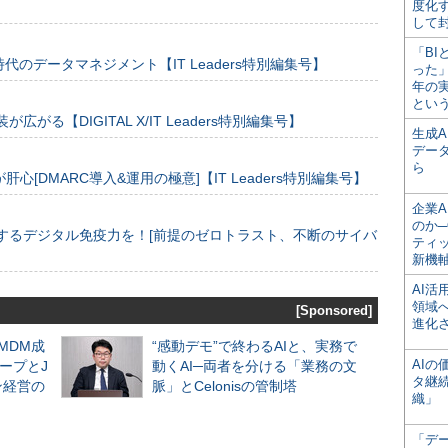
度化
して
「BI
のデータマネジメント【IT Leaders特別編集号】
った
年の
とい
装が広がる【DIGITAL X/IT Leaders特別編集号】
生成
デー
ら
[DMARC導入&運用の極意]【IT Leaders特別編集号】
企業A
のか─
するデジタル免疫力を！[前提のゼロトラスト、不断のサイバ
ティ
新機
AI
領域
[Sponsored]
進化
るMDM成
“感動デモ”で終わるAIと、実務で
AI
ープとJ
動くAI─両者を分ける「業務の文
タ継
ン経営の
脈」とCelonisの管制塔
織」
「デ