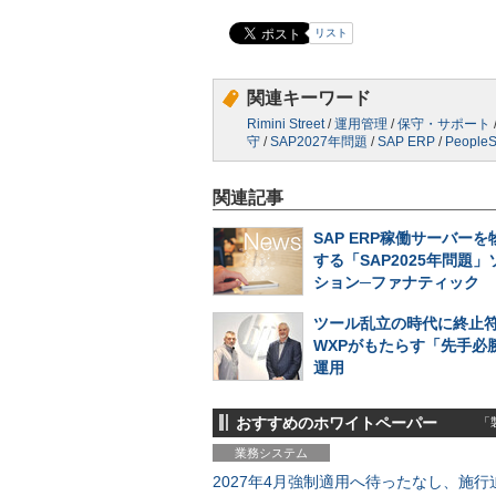
リスト
関連キーワード
Rimini Street
/
運用管理
/
保守・サポート
守
/
SAP2027年問題
/
SAP ERP
/
PeopleS
関連記事
SAP ERP稼働サーバー
する「SAP2025年問題
ション─ファナティック
ツール乱立の時代に終止符
WXPがもたらす「先手必勝
運用
おすすめのホワイトペーパー
「製
業務システム
2027年4月強制適用へ待ったなし、施行迫