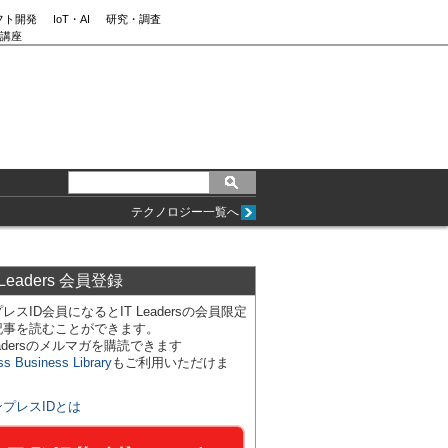
フト開発
IoT・AI
研究・調査
講座
テクノロジー一覧へ
 Leaders 会員登録
レスID会員になるとIT Leadersの会員限定
記事を読むことができます。
Leadersのメルマガを購読できます
ss Business Library
もご利用いただけま
ンプレスIDとは