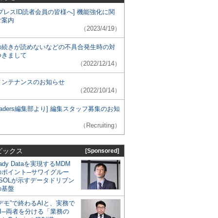
プレスID読者会員の皆様へ] 機能強化に関
ご案内
（2023/4/19）
の続きが読めないなどの不具合発生時の対
つきまして
（2022/12/14）
メンテナンスのお知らせ
（2022/10/14）
 Leaders編集部より] 編集スタッフ募集のお知
（Recruiting）
ピックス
[Sponsored]
eady Dataを実現するMDM
のポイント─サワイグルー
SOLが示すデータドリブン
の基盤
デモ”で終わるAIと、実務で
I─両者を分ける「業務の