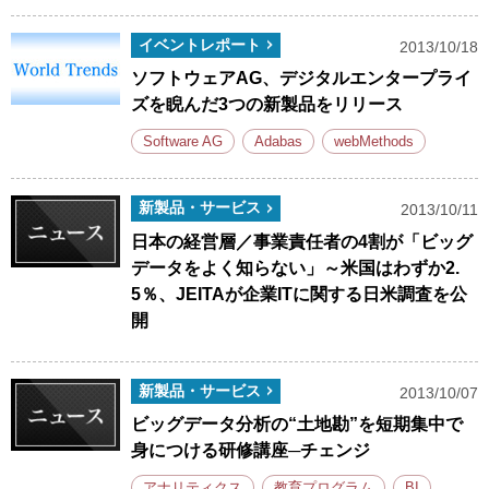
イベントレポート
2013/10/18
ソフトウェアAG、デジタルエンタープライ
ズを睨んだ3つの新製品をリリース
Software AG
Adabas
webMethods
新製品・サービス
2013/10/11
日本の経営層／事業責任者の4割が「ビッグ
データをよく知らない」～米国はわずか2.
5％、JEITAが企業ITに関する日米調査を公
開
新製品・サービス
2013/10/07
ビッグデータ分析の“土地勘”を短期集中で
身につける研修講座─チェンジ
アナリティクス
教育プログラム
BI