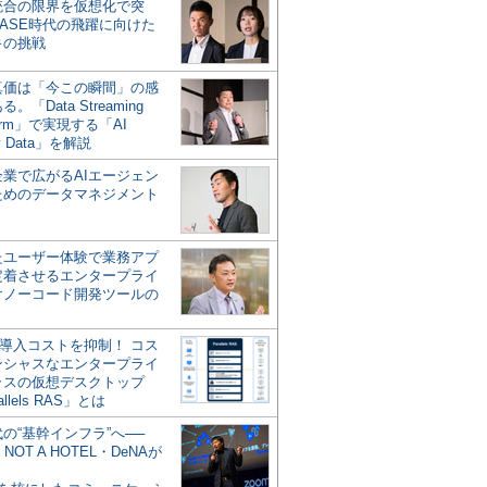
統合の限界を仮想化で突
ASE時代の飛躍に向けた
キの挑戦
の真価は「今この瞬間」の感
。「Data Streaming
form」で実現する「AI
y Data」を解説
企業で広がるAIエージェン
ためのデータマネジメント
？
たユーザー体験で業務アプ
定着させるエンタープライ
けノーコード開発ツールの
の導入コストを抑制！ コス
ンシャスなエンタープライ
ラスの仮想デスクトップ
allels RAS」とは
代の“基幹インフラ”へ──
NOT A HOTEL・DeNAが