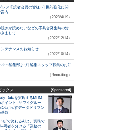
プレスID読者会員の皆様へ] 機能強化に関
ご案内
（2023/4/19）
の続きが読めないなどの不具合発生時の対
つきまして
（2022/12/14）
メンテナンスのお知らせ
（2022/10/14）
 Leaders編集部より] 編集スタッフ募集のお知
（Recruiting）
ピックス
[Sponsored]
eady Dataを実現するMDM
のポイント─サワイグルー
SOLが示すデータドリブン
の基盤
デモ”で終わるAIと、実務で
I─両者を分ける「業務の