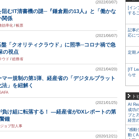
(2022/03/07)
[イン
阻むIT清書機の謎─『鎌倉殿の13人』と「働かな
する
い関係
務効率化
/
帳票
記事
応に
(2021/06/07)
基盤「クオリティクラウド」に照準─コロナ禍で急
安保の視点
定期
ラウド
/
総務省
(2021/04/20)
[IT
らせ
ーマー規制の第1弾、経産省の「デジタルプラット
化法」を紐解く
GAFA
ト
(2021/01/25)
AI R
成功
負け組に転落する！ ―経産省がDXレポートの第
プとJ
警鐘
経営
ジョブ型人事
“感動
動くA
(2020/12/21)