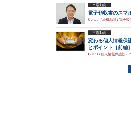
市場動向
電子領収書のスマ
Concur
/
経費精算
/
電子帳
市場動向
変わる個人情報保
とポイント［前編
GDPR
/
個人情報保護法
/