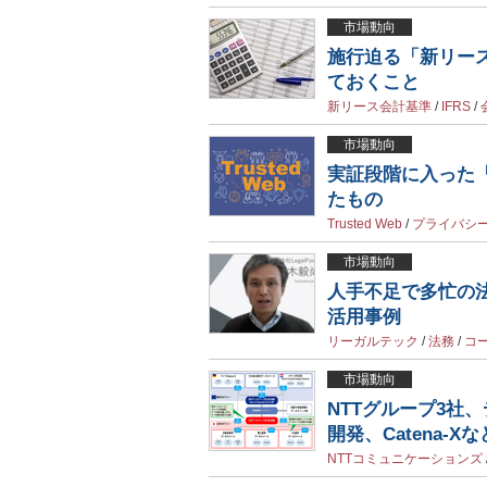
市場動向
施行迫る「新リー
ておくこと
新リース会計基準
/
IFRS
/
市場動向
実証段階に入った「T
たもの
Trusted Web
/
プライバシ
市場動向
人手不足で多忙の
活用事例
リーガルテック
/
法務
/
コ
市場動向
NTTグループ3社
開発、Catena-
NTTコミュニケーションズ