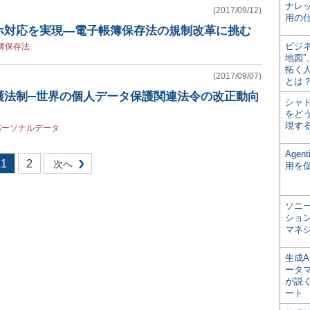
ナレ
(2017/09/12)
用の仕
ホ対応を実現―電子帳簿保存法の規制改革に挑む
ビジ
簿保存法
地図
拓く
(2017/09/07)
とは
護法制─世界の個人データ保護関連法令の改正動向
シャ
］
をどう
現す
パーソナルデータ
Age
1
2
次へ
用を
ソニ
ショ
マネ
生成
ータ
が説く
ート