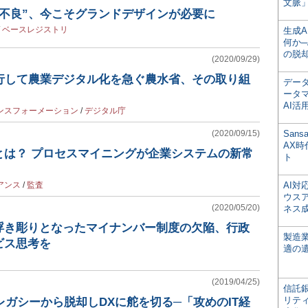
文脈」
界不良”、今こそグランドデザインが必要に
/
ベースレジストリ
生成
何か─
の脱
(2020/09/29)
先行して農業デジタル化を急ぐ農水省、その取り組
デー
ータ
AI活
ンスフォーメーション
/
デジタル庁
(2020/09/15)
San
AX
とは？ プロセスマイニングが企業システムの新常
ト
アンス
/
監査
AI
ウス
(2020/05/20)
ネス
浮き彫りとなったマイナンバー制度の欠陥、行政
製造
ビス思考を
適の
(2019/04/25)
信託銀
リテ
、レガシーから脱却しDXに舵を切る─「攻めのIT経