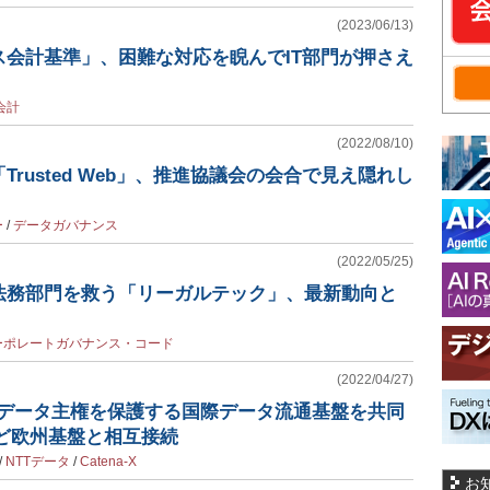
(2023/06/13)
ス会計基準」、困難な対応を睨んでIT部門が押さえ
会計
(2022/08/10)
rusted Web」、推進協議会の会合で見え隠れし
ー
/
データガバナンス
(2022/05/25)
法務部門を救う「リーガルテック」、最新動向と
ーポレートガバナンス・コード
(2022/04/27)
、データ主権を保護する国際データ流通基盤を共同
Xなど欧州基盤と相互接続
/
NTTデータ
/
Catena-X
お