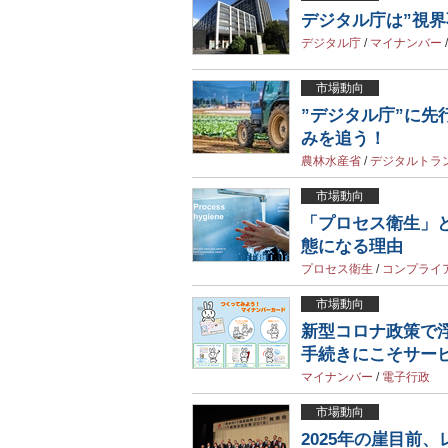
デジタル庁は”視
デジタル庁
/
マイナンバー
市場動向
”デジタル庁”に
みを追う！
農林水産省
/
デジタルトラ
市場動向
「プロセス衛生」
態になる理由
プロセス衛生
/
コンプライ
市場動向
新型コロナ政策で
手続きにこそサー
マイナンバー
/
電子行政
市場動向
2025年の崖目前