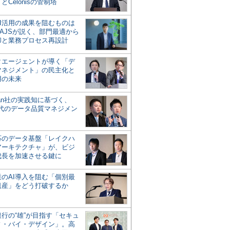
とCelonisの管制塔
AI活用の成果を阻むものは
AJSが説く、部門最適から
却と業務プロセス再設計
タエージェントが導く「デ
マネジメント」の民主化と
用の未来
san社の実践知に基づく、
時代のデータ品質マネジメン
対応のデータ基盤「レイクハ
アーキテクチャ」が、ビジ
成長を加速させる鍵に
業のAI導入を阻む「個別最
遺産」をどう打破するか
行の“雄”が目指す「セキュ
ィ・バイ・デザイン」。高