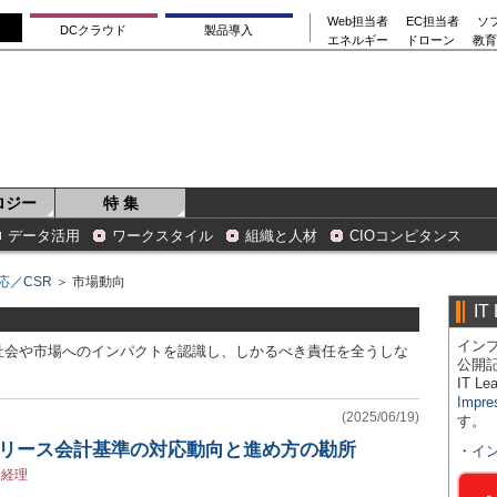
Web担当者
EC担当者
ソ
DCクラウド
製品導入
エネルギー
ドローン
教育
ロジー
特 集
データ活用
ワークスタイル
組織と人材
CIOコンピタンス
応／CSR
＞ 市場動向
IT
インプ
社会や市場へのインパクトを認識し、しかるべき責任を全うしな
公開
IT 
Impre
(2025/06/19)
す。
新リース会計基準の対応動向と進め方の勘所
・
イ
/
経理