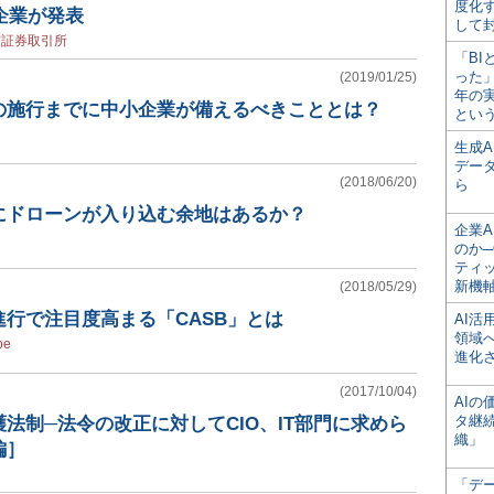
度化
定企業が発表
して
京証券取引所
「BI
った
(2019/01/25)
年の
の施行までに中小企業が備えるべきこととは？
とい
生成
デー
(2018/06/20)
ら
にドローンが入り込む余地はあるか？
企業A
のか─
ティ
新機
(2018/05/29)
行で注目度高まる「CASB」とは
AI
領域
pe
進化
(2017/10/04)
AI
タ継
法制─法令の改正に対してCIO、IT部門に求めら
織」
編］
「デ