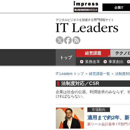
企業IT
デジタルビジネスを加速する専門情報サイト
経営課題
テクノ
トップ
業務改革
事業創出
IT Leaders トップ
＞
経営課題一覧
＞
法制度対
法制度対応／CSR
企業は社会の公器。利潤追求のみならず、
ければならない。
市場動向
適用まで約2年、
新リース会計基準
/
IT部門