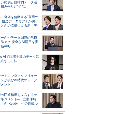
ッジ提供と自律的データ活
組み作りが“鍵”に
ネス全体を俯瞰する“言葉の
”、概念データモデルが切り
人とAIの協働による新世界
？
ドーAIやデータ漏洩の危機
防ぐ？ 安全なAI活用を実
る新戦略
ntic AIで現場主導のデータ活
促進する方法
ーセミコンダクタソリュー
ンズが挑むAI時代のデータ
ジメント
AIの回答精度を左右するデ
マネジメント─日立製作所
「AI Ready」への最短ル