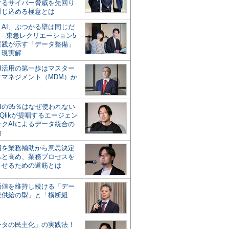
するサイバー脅威を先回り
封じ込める極意とは
とAI、ぶつかる壁は同じだ
」─東急レクリエーション5
実践が示す「データ整備」
う現実解
AI活用の第一歩はマスター
タマネジメント（MDM）か
Iの95％はなぜ使われない
Qlikが提唱するエージェン
ックAIによるデータ統合の
軸
活用を業務補助から意思決定
へと高め、業務プロセスを
させるための道筋とは
の価値を維持し続ける「デー
続供給の型」と「横断組
ータの民主化」の実践法！