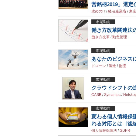
営銘柄2019」選
攻めのIT
/
経済産業省
/
東
市場動向
働き方改革関連法
働き方改革
/
勤怠管理
市場動向
あなたのビジネス
ドローン
/
製造
/
物流
市場動向
クラウドシフトの進
CASB
/
Symantec
/
Netsko
市場動向
変わる個人情報保護
れる対応とは［後
個人情報保護法
/
GDPR