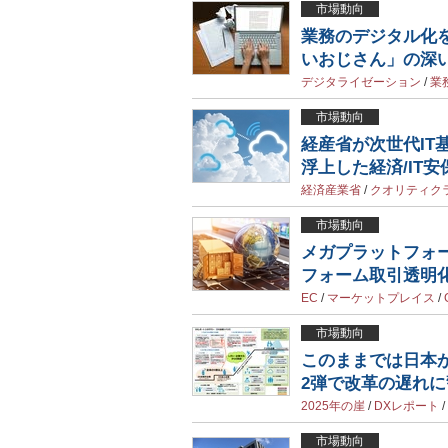
市場動向
業務のデジタル化を
いおじさん」の深
デジタライゼーション
/
業
市場動向
経産省が次世代IT
浮上した経済/IT
経済産業省
/
クオリティク
市場動向
メガプラットフォ
フォーム取引透明
EC
/
マーケットプレイス
/
市場動向
このままでは日本が
2弾で改革の遅れに
2025年の崖
/
DXレポート
/
市場動向