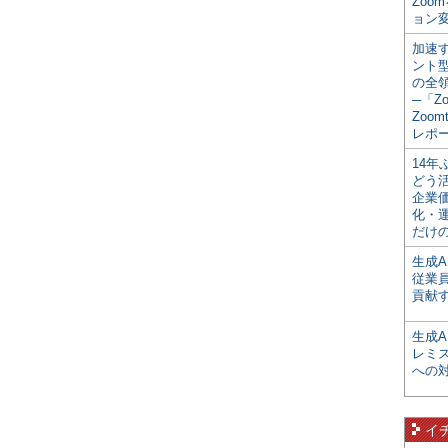
Zoo
ョン変
加速す
ント
の全
─「Z
Zoomt
レポ
14
どう
企業
化・
だけの
生成A
従業
貢献す
生成
レミ
への
イ