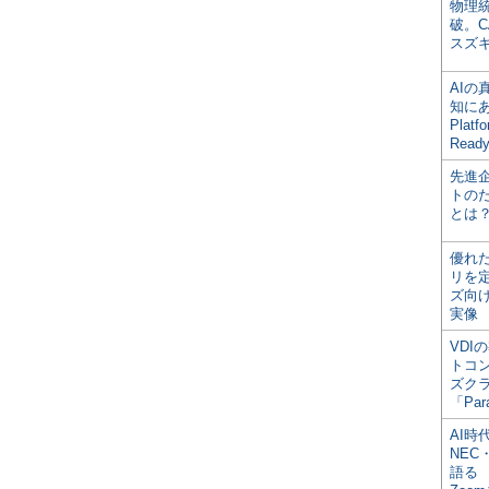
物理
破。C
スズ
AI
知にある
Plat
Read
先進
トの
とは
優れ
リを
ズ向
実像
VDI
トコ
ズク
「Par
AI時
NEC・
語る