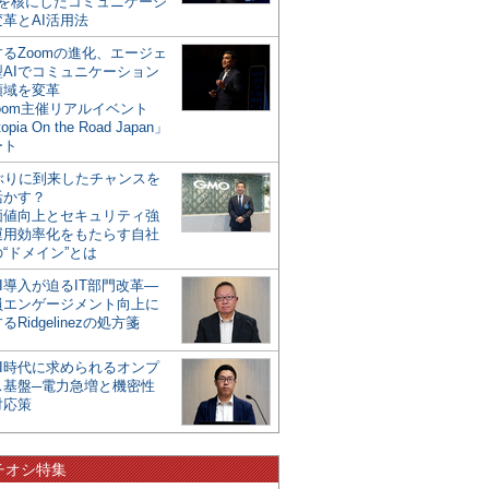
mを核にしたコミュニケーシ
革とAI活用法
るZoomの進化、エージェ
型AIでコミュニケーション
領域を変革
oom主催リアルイベント
opia On the Road Japan」
ート
年ぶりに到来したチャンスを
活かす？
価値向上とセキュリティ強
運用効率化をもたらす自社
“ドメイン”とは
I導入が迫るIT部門改革―
員エンゲージメント向上に
るRidgelinezの処方箋
AI時代に求められるオンプ
ス基盤─電力急増と機密性
対応策
チオシ特集