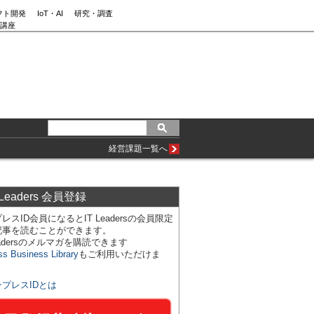
フト開発
IoT・AI
研究・調査
講座
経営課題一覧へ
 Leaders 会員登録
レスID会員になるとIT Leadersの会員限定
記事を読むことができます。
Leadersのメルマガを購読できます
ss Business Library
もご利用いただけま
ンプレスIDとは