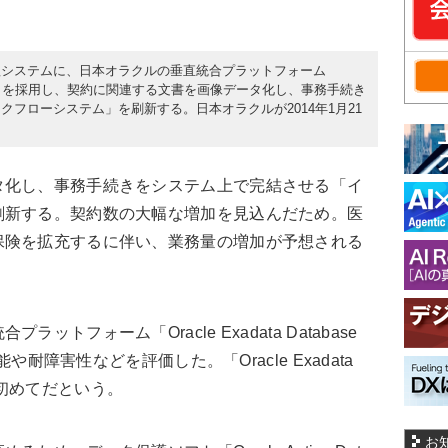
理システムに、日本オラクルの垂直統合プラットフォーム
Machine X4」を採用し、契約に関連する文書を画像データ化し、事務手続き
フローシステム」を刷新する。日本オラクルが2014年1月21
化し、事務手続きをシステム上で完結させる「イ
刷新する。契約数の大幅な増加を見込んだため。医
保険を拡充するに伴い、業務量の増加が予想される
フォーム「Oracle Exadata Database
能や耐障害性などを評価した。「Oracle Exadata
初めてだという。
お