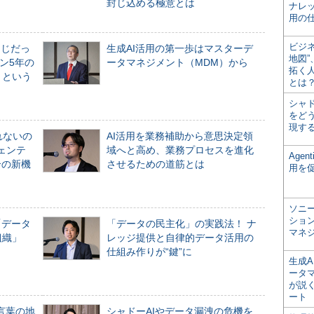
封じ込める極意とは
ナレ
用の仕
ビジ
同じだっ
生成AI活用の第一歩はマスターデ
地図
ン5年の
ータマネジメント（MDM）から
拓く
」という
とは
シャ
をどう
現す
れないの
AI活用を業務補助から意思決定領
ジェンテ
域へと高め、業務プロセスを進化
Age
合の新機
させるための道筋とは
用を
ソニ
ショ
「データ
「データの民主化」の実践法！ ナ
マネ
組織」
レッジ提供と自律的データ活用の
仕組み作りが“鍵”に
生成
ータ
が説く
ート
言葉の地
シャドーAIやデータ漏洩の危機を