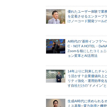
優れたユーザー体験で業
を定着させるエンタープ
けノーコード開発ツール
AI時代の“基幹インフラ”へ
C・NOT A HOTEL・De
Zoomを核にしたコミュ
ョン変革とAI活用法
14年ぶりに到来したチャ
う活かす？企業価値向上
リティ強化・運用効率化
す自社だけの“ドメイン”
生成AI時代に求められる
ミス基盤─電力急増と機密