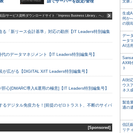
発表
語でサーバーを設定/管理
文脈」
生成
品/サービス資料ダウンロードサイト「Impress Business Library」へ」
何か─
の脱
る「新リース会計基準」対応の勘所【IT Leaders特別編集
デー
ータ
AI活
のデータマネジメント【IT Leaders特別編集号】
San
AX
ト
装が広がる【DIGITAL X/IT Leaders特別編集号】
AI
ウス
[DMARC導入&運用の極意]【IT Leaders特別編集号】
ネス
製造
するデジタル免疫力を！[前提のゼロトラスト、不断のサイバ
適の
信託銀
[Sponsored]
リテ