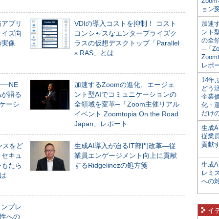
Zoo
ョン変
務アプリ
VDIの導入コストを抑制！ コスト
加速す
ント
ライズ向
コンシャスなエンタープライズク
の全
の実像
ラスの仮想デスクトップ「Parallel
─「Z
s RAS」とは
Zoomt
レポ
14
──NE
加速するZoomの進化、エージェ
どう
NAが語る
ント型AIでコミュニケーションの
企業
ニケーシ
全領域を変革─「Zoom主催リアル
化・
だけの
イベント Zoomtopia On the Road
Japan」レポート
生成A
従業
貢献す
ンスをど
生成AI導入が迫るIT部門改革―従
とセキュ
業員エンゲージメント向上に貢献
生成
をもたら
するRidgelinezの処方箋
レミ
とは
への
オンプレ
イ
性への