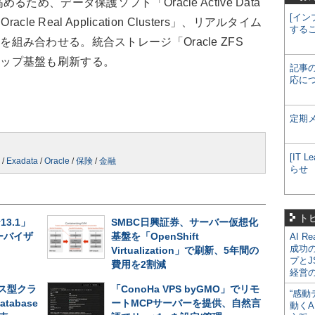
、データ保護ソフト「Oracle Active Data
[イン
e Real Application Clusters」、リアルタイム
する
te」を組み合わせる。統合ストレージ「Oracle ZFS
ックアップ基盤も刷新する。
記事
応に
定期
[IT
/
Exadata
/
Oracle
/
保険
/
金融
らせ
ト
v13.1」
SMBC日興証券、サーバー仮想化
ーバイザ
基盤を「OpenShift
AI R
成功
Virtualization」で刷新、5年間の
プとJ
費用を2割減
経営
ス型クラ
「ConoHa VPS byGMO」でリモ
“感動
atabase
ートMCPサーバーを提供、自然言
動くA