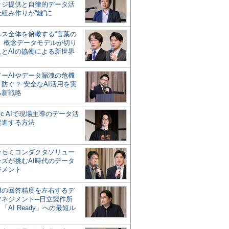
ッジ提供と自律的データ活
組み作りが“鍵”に
ネス全体を俯瞰する“言葉の
”、概念データモデルが切り
人とAIの協働による新世界
？
ドーAIやデータ漏洩の危機
防ぐ？ 安全なAI活用を実
る新戦略
ntic AIで現場主導のデータ活
促進する方法
ーセミコンダクタソリュー
ンズが挑むAI時代のデータ
ジメント
AIの回答精度を左右するデ
マネジメント─日立製作所
「AI Ready」への最短ル