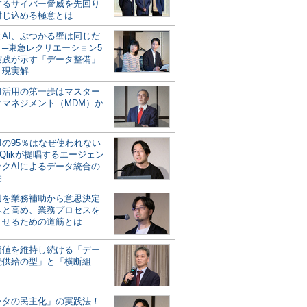
するサイバー脅威を先回り
封じ込める極意とは
とAI、ぶつかる壁は同じだ
」─東急レクリエーション5
実践が示す「データ整備」
う現実解
AI活用の第一歩はマスター
タマネジメント（MDM）か
Iの95％はなぜ使われない
Qlikが提唱するエージェン
ックAIによるデータ統合の
軸
活用を業務補助から意思決定
へと高め、業務プロセスを
させるための道筋とは
の価値を維持し続ける「デー
続供給の型」と「横断組
ータの民主化」の実践法！