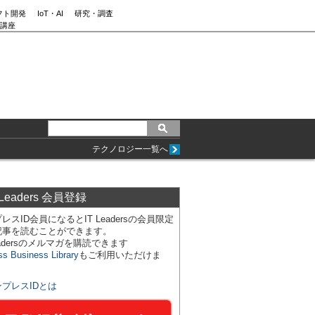
フト開発
IoT・AI
研究・調査
講座
テクノロジー一覧へ
 Leaders 会員登録
レスID会員になるとIT Leadersの会員限定
記事を読むことができます。
Leadersのメルマガを購読できます
ss Business Library
もご利用いただけま
ンプレスIDとは