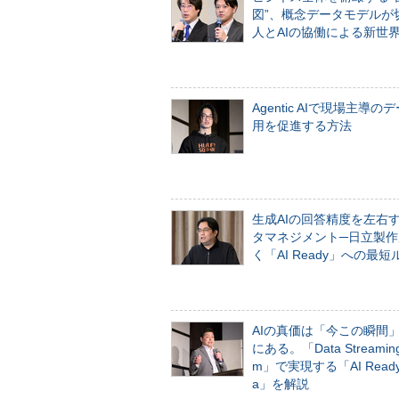
図”、概念データモデルが
人とAIの協働による新世
Agentic AIで現場主導の
用を促進する方法
生成AIの回答精度を左右
タマネジメント─日立製作
く「AI Ready」への最短
AIの真価は「今この瞬間
にある。「Data Streaming 
m」で実現する「AI Ready 
a」を解説