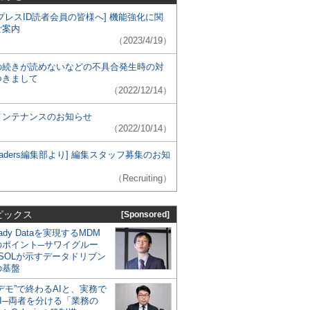
プレスID読者会員の皆様へ] 機能強化に関
ご案内
（2023/4/19）
の続きが読めないなどの不具合発生時の対
つきまして
（2022/12/14）
メンテナンスのお知らせ
（2022/10/14）
 Leaders編集部より] 編集スタッフ募集のお知
（Recruiting）
ピックス
[Sponsored]
eady Dataを実現するMDM
のポイント─サワイグルー
SOLが示すデータドリブン
の基盤
デモ”で終わるAIと、実務で
I─両者を分ける「業務の