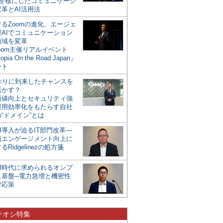
mを核にしたコミュニケーシ
革とAI活用法
るZoomの進化、エージェ
型AIでコミュニケーション
領域を変革
oom主催リアルイベント
opia On the Road Japan」
ート
年ぶりに到来したチャンスを
活かす？
価値向上とセキュリティ強
運用効率化をもたらす自社
“ドメイン”とは
I導入が迫るIT部門改革―
員エンゲージメント向上に
るRidgelinezの処方箋
AI時代に求められるオンプ
ス基盤─電力急増と機密性
対応策
チオシ特集