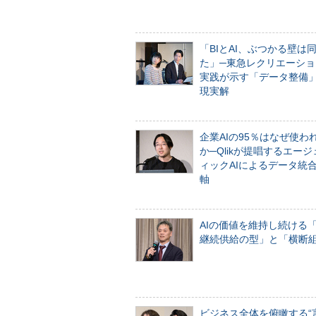
「BIとAI、ぶつかる壁は
た」─東急レクリエーショ
実践が示す「データ整備
現実解
企業AIの95％はなぜ使わ
か─Qlikが提唱するエー
ィックAIによるデータ統
軸
AIの価値を維持し続ける
継続供給の型」と「横断
ビジネス全体を俯瞰する“