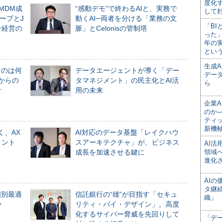
度化
るMDM成
“感動デモ”で終わるAIと、実務で
して
ープとJ
動くAI─両者を分ける「業務の文
「BI
ン経営の
脈」とCelonisの管制塔
った
年の
とい
生成
ものは何
データエージェントが導く「デー
デー
からの
タマネジメント」の民主化とAI活
ら
計
用の未来
企業A
のか─
ティ
新機
く、AX
AI対応のデータ基盤「レイクハウ
メント
スアーキテクチャ」が、ビジネス
AI
成長を加速させる鍵に
領域
進化
AI
タ継
個別最適
信託銀行の“雄”が目指す「セキュ
織」
か
リティ・バイ・デザイン」。高度
化するサイバー脅威を先回りして
「デ