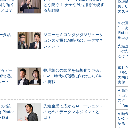
物理
切り拓く
どう防ぐ？ 安全なAI活用を実現す
破。C
界とは？
る新戦略
スズ
AI
知にある
Plat
データ活
ソニーセミコンダクタソリューシ
Read
ョンズが挑むAI時代のデータマネ
ジメント
先進
トの
とは
優れ
するデー
物理統合の限界を仮想化で突破。
リを
所が説
CASE時代の飛躍に向けたスズキ
ズ向
ルート
の挑戦
実像
VDI
トコ
ズク
「Par
」の感知
先進企業で広がるAIエージェント
Platfor
のためのデータマネジメントと
AI時
Dat
は？
NEC・
語る