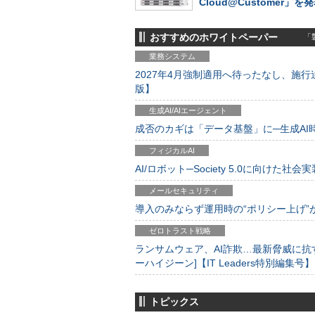
Cloud@Customer」を
おすすめのホワイトペーパー
「製
業務システム
2027年4月強制適用へ待ったなし、施行迫
版】
生成AI/AIエージェント
成否のカギは「データ基盤」に─生成AI時代
フィジカルAI
AI/ロボット─Society 5.0に向けた社会実
メールセキュリティ
導入のみならず運用時の“ポリシー上げ”が肝心
ゼロトラスト戦略
ランサムウェア、AI詐欺…最新脅威に抗
ーハイジーン]【IT Leaders特別編集号】
トピックス