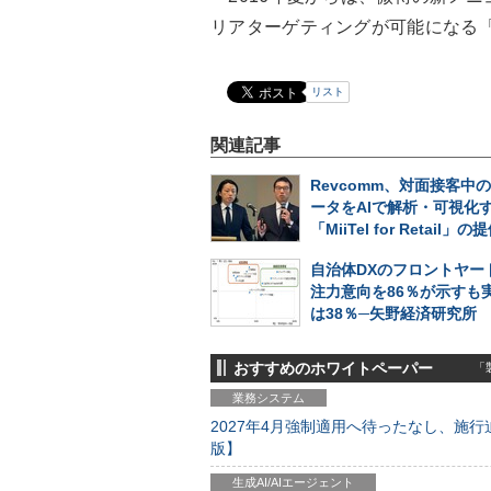
リアターゲティングが可能になる
リスト
関連記事
Revcomm、対面接客中
ータをAIで解析・可視化
「MiiTel for Retail
自治体DXのフロントヤー
注力意向を86％が示すも
は38％─矢野経済研究所
おすすめのホワイトペーパー
「製
業務システム
2027年4月強制適用へ待ったなし、施行迫
版】
生成AI/AIエージェント