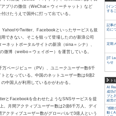
グアプリの微信（WeChat＝ウィーチャット）など
[イン
する
を付けたうえで国外に打って出ている。
記事
応に
Yahoo!やTwitter、Facebookといったサービスも規
利用できない。そこを狙って登場したのが新浪公司
定期
ンターネットポータルサイトの新浪（sina＝シナ）、
るSNSの微博（weibo＝ウェイボー）を運営している。
[IT
らせ
千万ページビュー（PV）、ユニークユーザー数6千
トとなっている。中国のネットユーザー数は6億2
ト
くの中国人が利用しているかがわかる。
AI R
成功
プとJ
erとFacebookを合わせたようなSNSサービスを提
経営
上。月間アクティブユーザー数は2億6千万人、デイ
“感動
動くA
間アクティブユーザー数がグローバルで3億人という