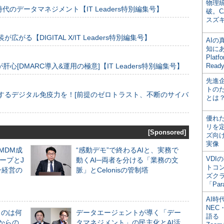
物理
のデータマネジメント【IT Leaders特別編集号】
破。C
スズ
装が広がる【DIGITAL X/IT Leaders特別編集号】
AI
知にある
Plat
[DMARC導入&運用の極意]【IT Leaders特別編集号】
Read
先進
トの
するデジタル免疫力を！[前提のゼロトラスト、不断のサイバ
とは
優れ
リを
[Sponsored]
ズ向
実像
るMDM成
“感動デモ”で終わるAIと、実務で
VDI
ープとJ
動くAI─両者を分ける「業務の文
トコ
ン経営の
脈」とCelonisの管制塔
ズク
「Par
AI時
NEC・
ものは何
データエージェントが導く「デー
語る
からの
タマネジメント」の民主化とAI活