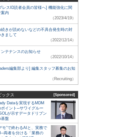
プレスID読者会員の皆様へ] 機能強化に関
ご案内
（2023/4/19）
の続きが読めないなどの不具合発生時の対
つきまして
（2022/12/14）
メンテナンスのお知らせ
（2022/10/14）
 Leaders編集部より] 編集スタッフ募集のお知
（Recruiting）
ピックス
[Sponsored]
eady Dataを実現するMDM
のポイント─サワイグルー
SOLが示すデータドリブン
の基盤
デモ”で終わるAIと、実務で
I─両者を分ける「業務の