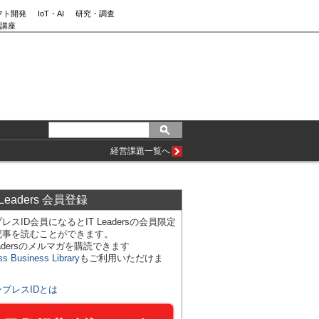
フト開発
IoT・AI
研究・調査
講座
経営課題一覧へ
 Leaders 会員登録
レスID会員になるとIT Leadersの会員限定
記事を読むことができます。
Leadersのメルマガを購読できます
ss Business Library
もご利用いただけま
ンプレスIDとは