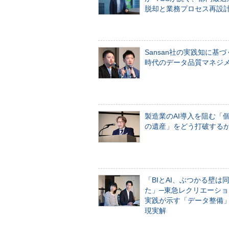
脱却と業務プロセス再設
Sansan社の実践知に基づ
時代のデータ品質マネジ
製造業のAI導入を阻む「
の遺産」をどう打破する
「BIとAI、ぶつかる壁は
た」─東急レクリエーショ
実践が示す「データ整備
現実解