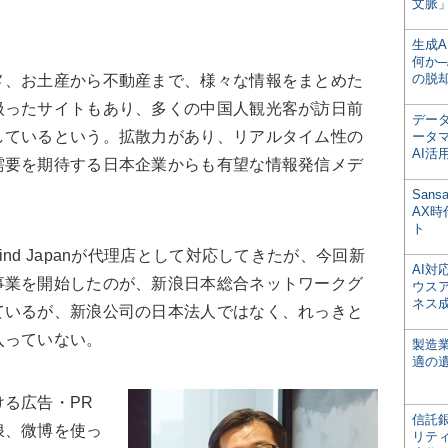
文脈」
生成
何か─
の脱
、お土産から不動産まで、様々な情報をまとめた
扱ったサイトもあり、多くの中国人観光客が訪日前
デー
しているという。拡散力があり、リアルタイム性の
ータ
AI活
需要を期待する日本企業からも有望な情報発信メデ
San
AX
ト
d Japanが代理店として対応してきたが、今回新
AI
事業を開始したのが、新浪日本総合ネットワークグ
ウス
ネス
ているが、新浪公司の日本法人ではなく、れっきと
入っていない。
製造
適の
る広告・PR
信託銀
浪、微博を使っ
リテ