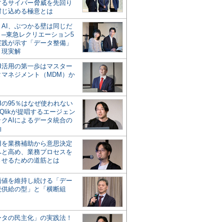
するサイバー脅威を先回り
封じ込める極意とは
とAI、ぶつかる壁は同じだ
」─東急レクリエーション5
実践が示す「データ整備」
う現実解
AI活用の第一歩はマスター
タマネジメント（MDM）か
Iの95％はなぜ使われない
Qlikが提唱するエージェン
ックAIによるデータ統合の
軸
活用を業務補助から意思決定
へと高め、業務プロセスを
させるための道筋とは
の価値を維持し続ける「デー
続供給の型」と「横断組
ータの民主化」の実践法！