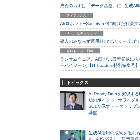
成否のカギは「データ基盤」に─生成AI時代
フィジカルAI
AI/ロボット─Society 5.0に向けた社会実
メールセキュリティ
導入のみならず運用時の“ポリシー上げ”が肝心
ゼロトラスト戦略
ランサムウェア、AI詐欺…最新脅威に抗
ーハイジーン]【IT Leaders特別編集号】
トピックス
AI Ready Dataを実現す
功のポイント─サワイグル
SOLが示すデータドリブ
基盤
生成AI活用の成果を阻む
か─AJSが説く、部門最適