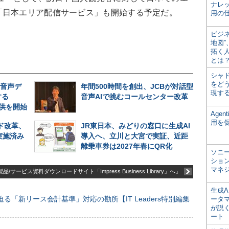
ナレ
「日本エリア配信サービス」も開始する予定だ。
用の仕
ビジ
地図
拓く
とは
シャ
をどう
の音声デ
年間500時間を創出、JCBが対話型
現す
する
音声AIで挑むコールセンター改革
」の提供を開始
Age
用を
ド改革、
JR東日本、みどりの窓口に生成AI
実施済み
導入へ、立川と大宮で実証、近距
離乗車券は2027年春にQR化
ソニ
ショ
マネ
品/サービス資料ダウンロードサイト「Impress Business Library」へ」
生成
る「新リース会計基準」対応の勘所【IT Leaders特別編集
ータ
が説く
ート