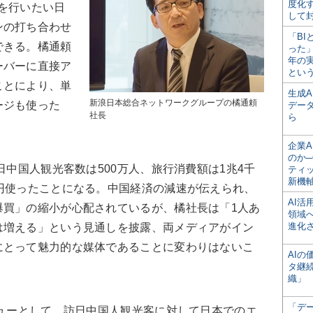
度化
を行いたい日
して
ンの打ち合わせ
「BI
できる。橘通頼
った
年の
ーバーに直接ア
とい
ことにより、単
生成
新浪日本総合ネットワークグループの橘通頼
ージも使った
デー
社長
ら
企業A
のか─
日中国人観光客数は500万人、旅行消費額は1兆4千
ティ
新機
円使ったことになる。中国経済の減速が伝えられ、
AI
爆買」の縮小が心配されているが、橘社長は「1人あ
領域
進化
は増える」という見通しを披露、両メディアがイン
にとって魅力的な媒体であることに変わりはないこ
AI
タ継
織」
「デ
ューとして、訪日中国人観光客に対して日本でのエ