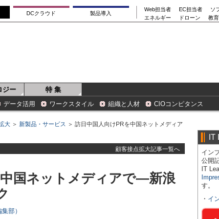
Web担当者
EC担当者
ソ
DCクラウド
製品導入
エネルギー
ドローン
教育
ロジー
特 集
データ活用
ワークスタイル
組織と人材
CIOコンピタンス
拡大
＞
新製品・サービス
＞ 訪日中国人向けPRを中国ネットメディア
IT
顧客接点拡大記事一覧へ
インプ
公開
IT 
を中国ネットメディアで―新浪
Impre
す。
ク
・
イ
s編集部）