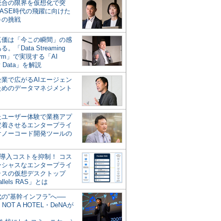
統合の限界を仮想化で突
ASE時代の飛躍に向けた
キの挑戦
の真価は「今この瞬間」の感
。「Data Streaming
form」で実現する「AI
y Data」を解説
企業で広がるAIエージェン
ためのデータマネジメント
？
たユーザー体験で業務アプ
定着させるエンタープライ
けノーコード開発ツールの
の導入コストを抑制！ コス
ンシャスなエンタープライ
ラスの仮想デスクトップ
allels RAS」とは
代の“基幹インフラ”へ──
NOT A HOTEL・DeNAが