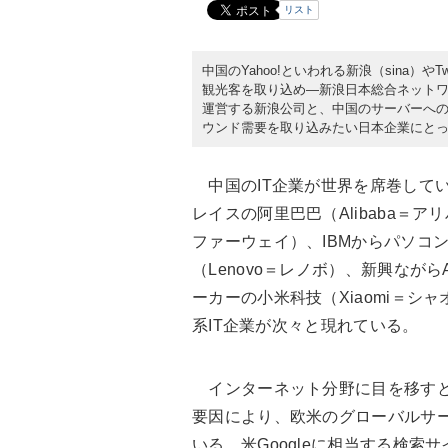
リスト
中国のYahoo!といわれる新浪（sina）やTw
観光客を取り込め―新浪日本総合ネットワー
運営する新浪公司と、中国のサーバーへ
ウンド需要を取り込みたい日本企業にと
中国のIT企業が世界を席巻してい
レイスの阿里巴巴（Alibaba＝ア
ファーウェイ）、IBMからパソコ
（Lenovo＝レノボ）、新興なが
ーカーの小米科技（Xiaomi＝
系IT企業が次々と現れている。
インターネット分野に目を移すと
要因により、欧米のグローバルサ
いる。米Googleに相当する検索サイ