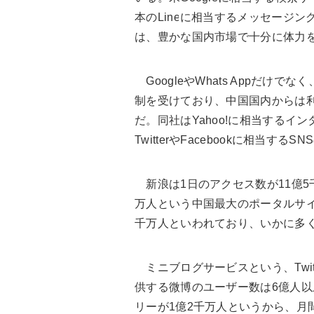
本のLineに相当するメッセージン
は、豊かな国内市場で十分に体力
GoogleやWhats Appだけでなく、
制を受けており、中国国内からは
だ。同社はYahoo!に相当するイ
TwitterやFacebookに相当す
新浪は1日のアクセス数が11億5
万人という中国最大のポータルサイ
千万人といわれており、いかに多
ミニブログサービスという、Twitt
供する微博のユーザー数は6億人以
リーが1億2千万人というから、月