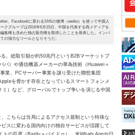
itter、Facebookに変わるSNSの微博（weibo）を使って中国人
クグループは2016年6月15日、中国を代表する両メディアを
の編集権も含めた独占販売権を取得したことを発表した。インバ
っての強力なツールとなりそうだ。
る。総取引額が約50兆円というB2Bマーケットプ
リババ）や通信機器メーカーの華為技術（Huawei＝
ン事業、PCサーバー事業を譲り受けた聯想集団
らAppleを脅かす存在となっているスマートフォンメ
シャオミ）など、グローバルでトップ争いを演じる中国
、こちらは当局によるアクセス規制という特殊な
ービスに変わる国内向けの独自サービスが活躍して
お
トの百度（Baidu＝バイドゥ）、米Whats Appや日