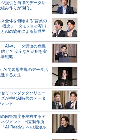
ッジ提供と自律的データ活
組み作りが“鍵”に
ネス全体を俯瞰する“言葉の
”、概念データモデルが切り
人とAIの協働による新世界
？
ドーAIやデータ漏洩の危機
防ぐ？ 安全なAI活用を実
る新戦略
ntic AIで現場主導のデータ活
促進する方法
ーセミコンダクタソリュー
ンズが挑むAI時代のデータ
ジメント
AIの回答精度を左右するデ
マネジメント─日立製作所
「AI Ready」への最短ル