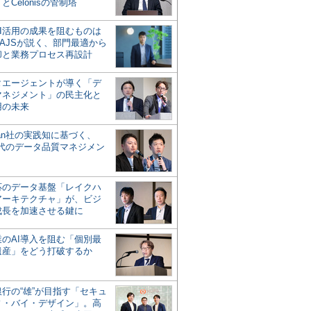
とCelonisの管制塔
AI活用の成果を阻むものは
AJSが説く、部門最適から
却と業務プロセス再設計
タエージェントが導く「デ
マネジメント」の民主化と
用の未来
san社の実践知に基づく、
時代のデータ品質マネジメン
対応のデータ基盤「レイクハ
アーキテクチャ」が、ビジ
成長を加速させる鍵に
業のAI導入を阻む「個別最
遺産」をどう打破するか
行の“雄”が目指す「セキュ
ィ・バイ・デザイン」。高