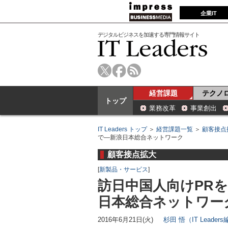
企業IT
デジタルビジネスを加速する専門情報サイト
経営課題
テクノ
トップ
業務改革
事業創出
IT Leaders トップ
＞
経営課題一覧
＞
顧客接点
で―新浪日本総合ネットワーク
顧客接点拡大
[
新製品・サービス
]
訪日中国人向けPR
日本総合ネットワー
2016年6月21日(火)
杉田 悟（IT Leader