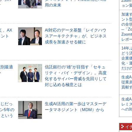
Zoo
計
用の未来
ョン変
加速す
ント
の全
─「Z
く、AX
AI対応のデータ基盤「レイクハウ
Zoomt
メント
スアーキテクチャ」が、ビジネス
レポ
成長を加速させる鍵に
14
どう
企業
化・
個別最適
信託銀行の“雄”が目指す「セキュ
だけの
か
リティ・バイ・デザイン」。高度
生成A
化するサイバー脅威を先回りして
従業
封じ込める極意とは
貢献す
生成
同じだっ
生成AI活用の第一歩はマスターデ
レミ
への
ン5年の
ータマネジメント（MDM）から
」という
イ