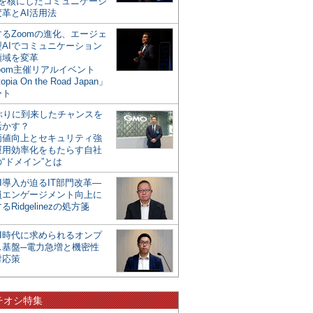
mを核にしたコミュニケーシ
革とAI活用法
るZoomの進化、エージェ
型AIでコミュニケーション
領域を変革
oom主催リアルイベント
opia On the Road Japan」
ート
年ぶりに到来したチャンスを
活かす？
価値向上とセキュリティ強
運用効率化をもたらす自社
“ドメイン”とは
I導入が迫るIT部門改革―
員エンゲージメント向上に
るRidgelinezの処方箋
AI時代に求められるオンプ
ス基盤─電力急増と機密性
対応策
チオシ特集