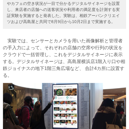
やカフェの空き状況が一目で分かるデジタルサイネージを設置
し、来店者の店舗への送客状況や利用者の満足度を計測する実
証実験を実施すると発表した。実験は、相鉄アーバンクリエイ
ツおよび高島屋と共同で8月9日から10月2日まで実施する。
実験では、センサーとカメラを用いた画像解析と管理者
の手入力によって、それぞれの店舗の空席や行列の状況を
クラウドで一括管理し、これをデジタルサイネージに表示
する。デジタルサイネージは、高島屋横浜店1階入り口や相
鉄ジョイナスの地下1階三角広場など、 合計4カ所に設置す
る。