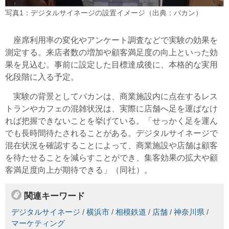
写真1：デジタルサイネージの設置イメージ（出典：バカン）
座席利用率の変化やアンケート調査などで実験の効果を
測定する。来店者数の増加や顧客満足度の向上といった効
果を見込む。事前に設定した目標達成後に、本格的な実用
化段階に入る予定。
実験の背景としてバカンは、商業施設内に点在するレス
トランやカフェの混雑状況は、実際に店舗へ足を運ばなけ
れば把握できないことを挙げている。「せっかく足を運ん
でも長時間待たされることがある。デジタルサイネージで
混在状況を確認することによって、商業施設や店舗は顧客
を待たせることを減らすことができ、集客効果の拡大や顧
客満足度向上が期待できる」（同社）。
関連キーワード
デジタルサイネージ
/
横浜市
/
相模鉄道
/
店舗
/
神奈川県
/
マーケティング