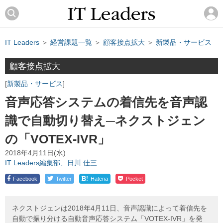
IT Leaders
＞
経営課題一覧
＞
顧客接点拡大
＞
新製品・サービス
顧客接点拡大
新製品・サービス
音声応答システムの着信先を音声認
識で自動切り替え─ネクストジェン
の「VOTEX-IVR」
2018年4月11日(水)
IT Leaders編集部、日川 佳三
!
Facebook
Twitter
Hatena
Pocket
ネクストジェンは2018年4月11日、音声認識によって着信先を
自動で振り分ける自動音声応答システム「VOTEX-IVR」を発