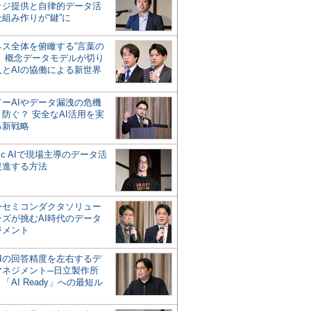
ッジ提供と自律的データ活
組み作りが“鍵”に
ネス全体を俯瞰する“言葉の
”、概念データモデルが切り
人とAIの協働による新世界
？
ドーAIやデータ漏洩の危機
防ぐ？ 安全なAI活用を実
る新戦略
ntic AIで現場主導のデータ活
促進する方法
ーセミコンダクタソリュー
ンズが挑むAI時代のデータ
ジメント
AIの回答精度を左右するデ
マネジメント─日立製作所
「AI Ready」への最短ル