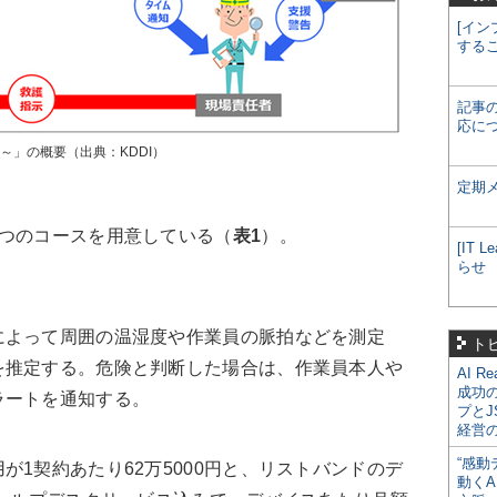
[イン
する
記事
応に
り～」の概要（出典：KDDI）
定期
つのコースを用意している（
表1
）。
[IT
らせ
よって周囲の温湿度や作業員の脈拍などを測定
ト
を推定する。危険と判断した場合は、作業員本人や
AI R
成功
ラートを通知する。
プとJ
経営
“感動
1契約あたり62万5000円と、リストバンドのデ
動くA