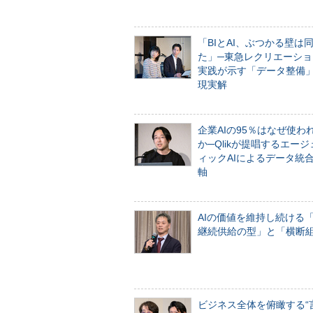
「BIとAI、ぶつかる壁は
た」─東急レクリエーショ
実践が示す「データ整備
現実解
企業AIの95％はなぜ使わ
か─Qlikが提唱するエー
ィックAIによるデータ統
軸
AIの価値を維持し続ける
継続供給の型」と「横断
ビジネス全体を俯瞰する“