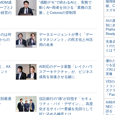
物理
るMDM成
“感動デモ”で終わるAIと、実務で
破。C
ープとJ
動くAI─両者を分ける「業務の文
スズ
ン経営の
脈」とCelonisの管制塔
AI
知にある
Plat
Read
ものは何
データエージェントが導く「デー
からの
タマネジメント」の民主化とAI活
先進
計
用の未来
トの
とは
優れ
リを
く、AX
AI対応のデータ基盤「レイクハウ
ズ向
メント
スアーキテクチャ」が、ビジネス
実像
成長を加速させる鍵に
VDI
トコ
ズク
「Par
個別最適
信託銀行の“雄”が目指す「セキュ
AI時
か
リティ・バイ・デザイン」。高度
NEC・
化するサイバー脅威を先回りして
語る
封じ込める極意とは