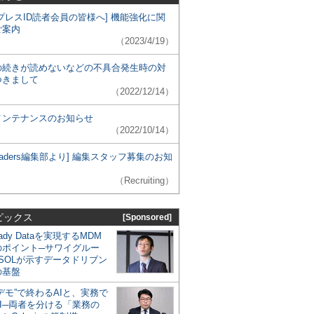
プレスID読者会員の皆様へ] 機能強化に関
ご案内
（2023/4/19）
の続きが読めないなどの不具合発生時の対
つきまして
（2022/12/14）
メンテナンスのお知らせ
（2022/10/14）
 Leaders編集部より] 編集スタッフ募集のお知
（Recruiting）
ピックス
[Sponsored]
eady Dataを実現するMDM
のポイント─サワイグルー
SOLが示すデータドリブン
の基盤
デモ”で終わるAIと、実務で
I─両者を分ける「業務の