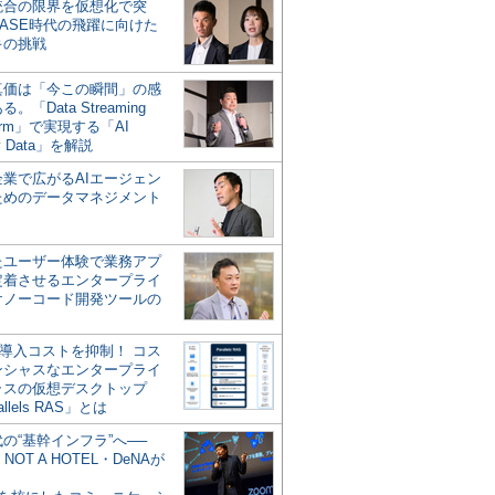
統合の限界を仮想化で突
ASE時代の飛躍に向けた
キの挑戦
の真価は「今この瞬間」の感
。「Data Streaming
form」で実現する「AI
y Data」を解説
企業で広がるAIエージェン
ためのデータマネジメント
？
たユーザー体験で業務アプ
定着させるエンタープライ
けノーコード開発ツールの
の導入コストを抑制！ コス
ンシャスなエンタープライ
ラスの仮想デスクトップ
allels RAS」とは
代の“基幹インフラ”へ──
NOT A HOTEL・DeNAが