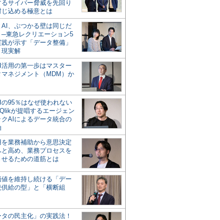
するサイバー脅威を先回り
封じ込める極意とは
とAI、ぶつかる壁は同じだ
」─東急レクリエーション5
実践が示す「データ整備」
う現実解
AI活用の第一歩はマスター
タマネジメント（MDM）か
Iの95％はなぜ使われない
Qlikが提唱するエージェン
ックAIによるデータ統合の
軸
活用を業務補助から意思決定
へと高め、業務プロセスを
させるための道筋とは
の価値を維持し続ける「デー
続供給の型」と「横断組
ータの民主化」の実践法！