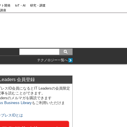
フト開発
IoT・AI
研究・調査
講座
テクノロジー一覧へ
 Leaders 会員登録
レスID会員になるとIT Leadersの会員限定
記事を読むことができます。
Leadersのメルマガを購読できます
ss Business Library
もご利用いただけま
ンプレスIDとは