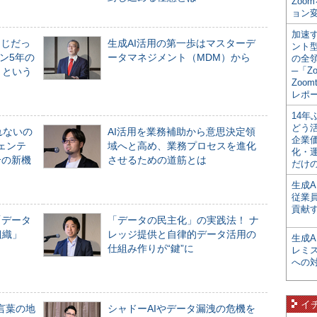
Zoo
ョン変
加速す
同じだっ
生成AI活用の第一歩はマスターデ
ント
ン5年の
ータマネジメント（MDM）から
の全
─「Z
」という
Zoomt
レポ
14
どう
れないの
AI活用を業務補助から意思決定領
企業
ジェンテ
域へと高め、業務プロセスを進化
化・
合の新機
させるための道筋とは
だけの
生成A
従業
貢献す
「データ
「データの民主化」の実践法！ ナ
組織」
レッジ提供と自律的データ活用の
生成
仕組み作りが“鍵”に
レミ
への
イ
言葉の地
シャドーAIやデータ漏洩の危機を