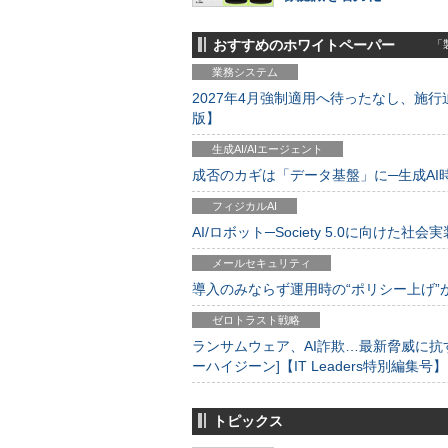
おすすめのホワイトペーパー
「製
業務システム
2027年4月強制適用へ待ったなし、施行迫
版】
生成AI/AIエージェント
成否のカギは「データ基盤」に─生成AI時代
フィジカルAI
AI/ロボット─Society 5.0に向けた社会実
メールセキュリティ
導入のみならず運用時の“ポリシー上げ”が肝心
ゼロトラスト戦略
ランサムウェア、AI詐欺…最新脅威に抗
ーハイジーン]【IT Leaders特別編集号】
トピックス