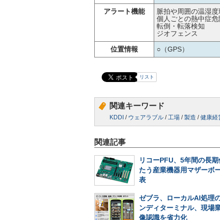
アラート機能
脈拍や周囲の温湿度
個人ごとの熱中症危
転倒・転落検知
ジオフェンス
位置情報
○（GPS）
リスト
関連キーワード
KDDI
/
ウェアラブル
/
工場
/
製造
/
健康経
関連記事
リコーPFU、5年間の長
たう産業機器用マザーボ
表
ゼブラ、ローカルAI処理
ンディターミナル、現場
像認識を省力化