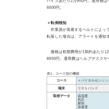
バイスあたり2万900円。運用費
6000円。
＋転倒検知
作業員が装着するベルトによって
転落した場合は、アラートを通知
価格は初期費用が1契約あたり12
6950円。運用費はヘルプデスクサ
表1：コース別の機能
コース
＋バイタルセンシン
端末
リストバンド
取得データ
温湿度
気圧
脈拍
加速度