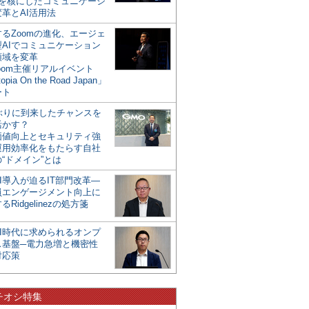
mを核にしたコミュニケーシ
革とAI活用法
るZoomの進化、エージェ
型AIでコミュニケーション
領域を変革
oom主催リアルイベント
opia On the Road Japan」
ート
年ぶりに到来したチャンスを
活かす？
価値向上とセキュリティ強
運用効率化をもたらす自社
“ドメイン”とは
I導入が迫るIT部門改革―
員エンゲージメント向上に
るRidgelinezの処方箋
AI時代に求められるオンプ
ス基盤─電力急増と機密性
対応策
チオシ特集