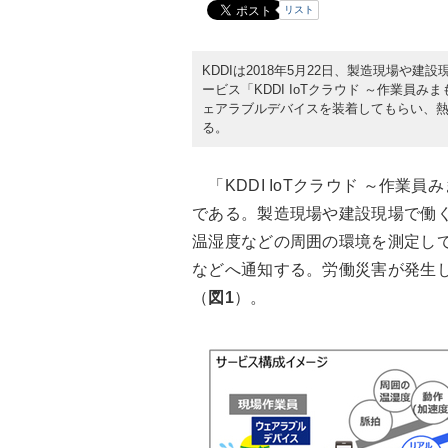
リスト
KDDIは2018年5月22日、製造現場や
ービス「KDDI IoTクラウド ～作業員
ェアラブルデバイスを装着してもらい、
る。
「KDDI IoTクラウド ～作業
である。製造現場や建設現場で働
温湿度などの周囲の環境を測定し
などへ通知する。労働災害が発生
（
図1
）。