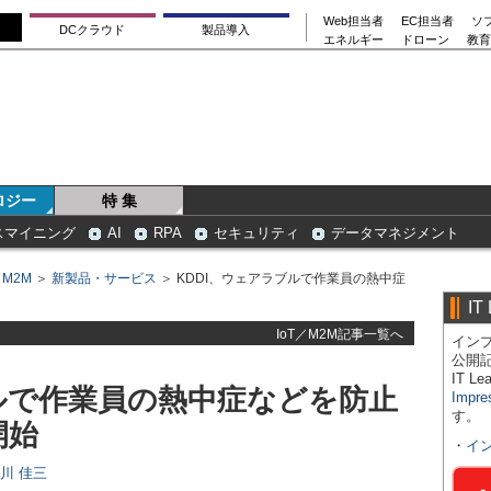
Web担当者
EC担当者
ソ
DCクラウド
製品導入
エネルギー
ドローン
教育
ロジー
特 集
スマイニング
AI
RPA
セキュリティ
データマネジメント
／M2M
＞
新製品・サービス
＞ KDDI、ウェアラブルで作業員の熱中症
IT
IoT／M2M記事一覧へ
インプ
公開
IT 
ブルで作業員の熱中症などを防止
Impre
す。
開始
・
イ
日川 佳三