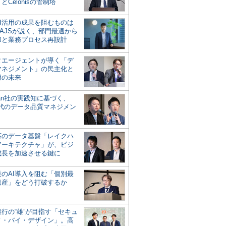
とCelonisの管制塔
AI活用の成果を阻むものは
AJSが説く、部門最適から
却と業務プロセス再設計
タエージェントが導く「デ
マネジメント」の民主化と
用の未来
san社の実践知に基づく、
時代のデータ品質マネジメン
対応のデータ基盤「レイクハ
アーキテクチャ」が、ビジ
成長を加速させる鍵に
業のAI導入を阻む「個別最
遺産」をどう打破するか
行の“雄”が目指す「セキュ
ィ・バイ・デザイン」。高