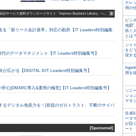
ナレ
用の仕
品/サービス資料ダウンロードサイト「Impress Business Library」へ」
ビジ
地図
る「新リース会計基準」対応の勘所【IT Leaders特別編集
拓く
とは
シャ
をどう
のデータマネジメント【IT Leaders特別編集号】
現す
Age
装が広がる【DIGITAL X/IT Leaders特別編集号】
用を
[DMARC導入&運用の極意]【IT Leaders特別編集号】
ソニ
ショ
マネ
するデジタル免疫力を！[前提のゼロトラスト、不断のサイバ
生成
ータ
が説く
[Sponsored]
ート