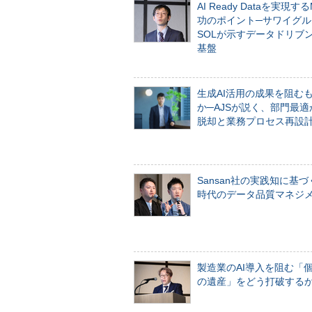
AI Ready Dataを実現す
功のポイント─サワイグル
SOLが示すデータドリブ
基盤
生成AI活用の成果を阻む
か─AJSが説く、部門最適
脱却と業務プロセス再設
Sansan社の実践知に基づ
時代のデータ品質マネジ
製造業のAI導入を阻む「
の遺産」をどう打破する