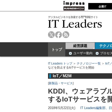
企業IT
デジタルビジネスを加速する専門情報サイト
経営課題
テクノ
トップ
ユーザー動向
プロセ
IT Leaders トップ
＞
テクノロジー一覧
＞
IoT
などを防止するIoTサービスを開始
IoT／M2M
[
新製品・サービス
]
KDDI、ウェアラ
するIoTサービスを
2018年5月22日(火)
IT Leaders編集部、