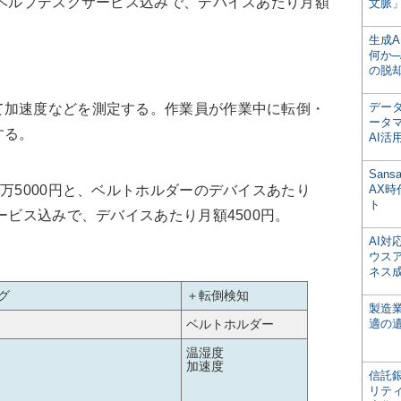
はヘルプデスクサービス込みで、デバイスあたり月額
文脈」
生成
何か─
の脱
デー
加速度などを測定する。作業員が作業中に転倒・
ータ
する。
AI活
San
万5000円と、ベルトホルダーのデバイスあたり
AX
ト
ービス込みで、デバイスあたり月額4500円。
AI
ウス
ネス
グ
＋転倒検知
製造
ベルトホルダー
適の
温湿度
加速度
信託銀
リテ