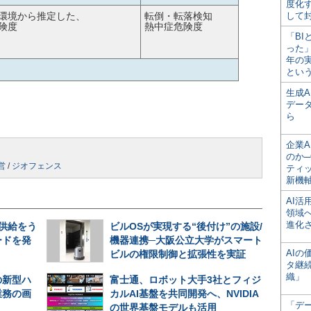
度化
環境から推定した、
転倒・転落検知
して
険度
熱中症危険度
「BI
った
年の
とい
生成
デー
ら
企業A
のか─
営
/
ジオフェンス
ティ
新機
AI
領域
進化
期供給をう
ビルOSが実現する“後付け”の施設/
ードを発
機器連携─大阪公立大学がスマート
AI
ビルの権限制御と拡張性を実証
タ継
織」
の新型ハ
富士通、ロボット大手3社とフィジ
業務の画
カルAI基盤を共同開発へ、NVIDIA
「デ
の世界基盤モデルも活用