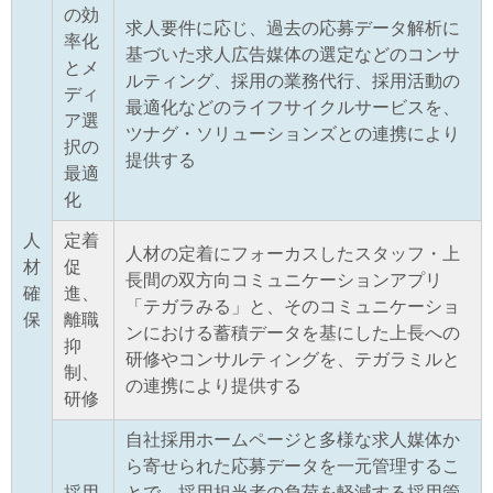
の効
求人要件に応じ、過去の応募データ解析に
率化
基づいた求人広告媒体の選定などのコンサ
とメ
ルティング、採用の業務代行、採用活動の
ディ
最適化などのライフサイクルサービスを、
ア選
ツナグ・ソリューションズとの連携により
択の
提供する
最適
化
人
定着
人材の定着にフォーカスしたスタッフ・上
材
促
長間の双方向コミュニケーションアプリ
確
進、
「テガラみる」と、そのコミュニケーショ
保
離職
ンにおける蓄積データを基にした上長への
抑
研修やコンサルティングを、テガラミルと
制、
の連携により提供する
研修
自社採用ホームページと多様な求人媒体か
ら寄せられた応募データを一元管理するこ
採用
とで、採用担当者の負荷を軽減する採用管