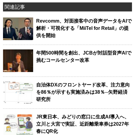
関連記事
Revcomm、対面接客中の音声データをAIで
解析・可視化する「MiiTel for Retail」の提
供を開始
年間500時間を創出、JCBが対話型音声AIで
挑むコールセンター改革
自治体DXのフロントヤード改革、注力意向
を86％が示すも実施済みは38％─矢野経済
研究所
JR東日本、みどりの窓口に生成AI導入へ、
立川と大宮で実証、近距離乗車券は2027年
春にQR化