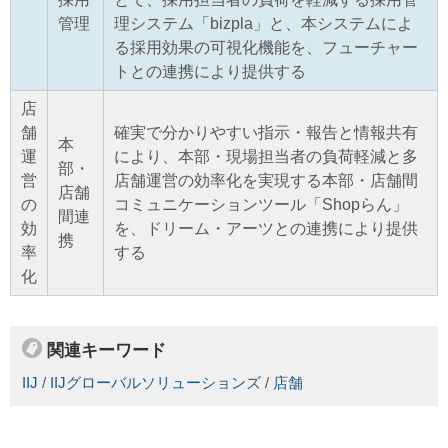
管理
理システム「bizpla」と、本システムによ
る採用効果の可視化機能を、フューチャー
トとの連携により提供する
店
舗
確実で分かりやすい指示・報告と情報共有
本
運
により、本部・現場担当者の負荷軽減と多
部・
営
店舗運営の効率化を実現する本部・店舗間
店舗
の
コミュニケーションツール「Shopらん」
間連
効
を、ドリーム・アーツとの連携により提供
携
率
する
化
関連キーワード
IIJ
/
IIJグローバルソリューションズ
/
店舗