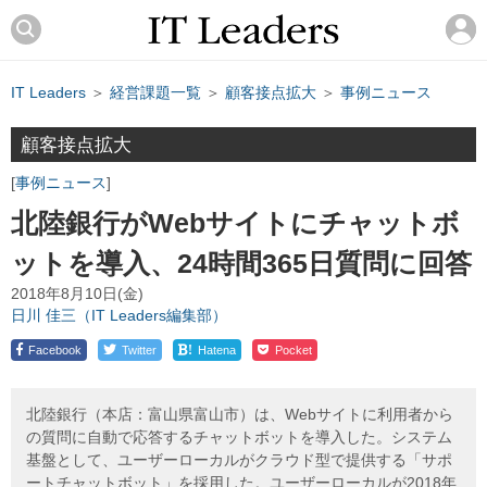
IT Leaders
＞
経営課題一覧
＞
顧客接点拡大
＞
事例ニュース
顧客接点拡大
事例ニュース
北陸銀行がWebサイトにチャットボ
ットを導入、24時間365日質問に回答
2018年8月10日(金)
日川 佳三（IT Leaders編集部）
!
Facebook
Twitter
Hatena
Pocket
北陸銀行（本店：富山県富山市）は、Webサイトに利用者から
の質問に自動で応答するチャットボットを導入した。システム
基盤として、ユーザーローカルがクラウド型で提供する「サポ
ートチャットボット」を採用した。ユーザーローカルが2018年