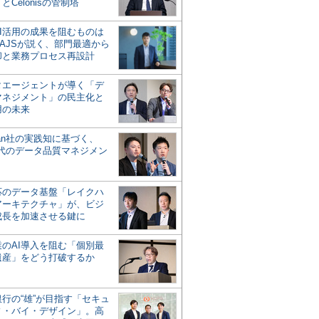
とCelonisの管制塔
AI活用の成果を阻むものは
AJSが説く、部門最適から
却と業務プロセス再設計
タエージェントが導く「デ
マネジメント」の民主化と
用の未来
san社の実践知に基づく、
時代のデータ品質マネジメン
対応のデータ基盤「レイクハ
アーキテクチャ」が、ビジ
成長を加速させる鍵に
業のAI導入を阻む「個別最
遺産」をどう打破するか
行の“雄”が目指す「セキュ
ィ・バイ・デザイン」。高