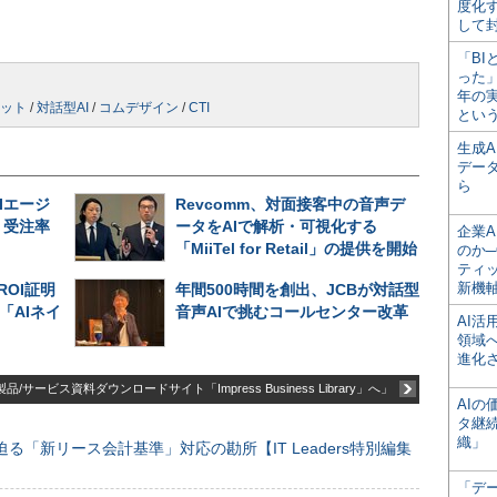
度化
して
「BI
った
年の
ット
/
対話型AI
/
コムデザイン
/
CTI
とい
生成
デー
ら
Iエージ
Revcomm、対面接客中の音声デ
、受注率
ータをAIで解析・可視化する
企業A
「MiiTel for Retail」の提供を開始
のか─
ティ
新機
ROI証明
年間500時間を創出、JCBが対話型
「AIネイ
音声AIで挑むコールセンター改革
AI
領域
進化
品/サービス資料ダウンロードサイト「Impress Business Library」へ」
AI
タ継
織」
る「新リース会計基準」対応の勘所【IT Leaders特別編集
「デ