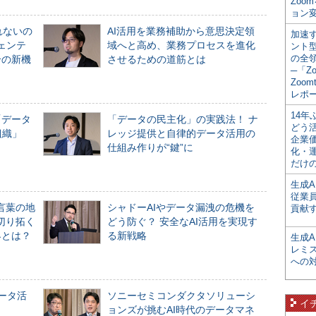
Zoo
ョン変
れないの
AI活用を業務補助から意思決定領
加速す
ジェンテ
域へと高め、業務プロセスを進化
ント
の全
合の新機
させるための道筋とは
─「Z
Zoomt
レポ
14
「データ
「データの民主化」の実践法！ ナ
どう
組織」
レッジ提供と自律的データ活用の
企業
仕組み作りが“鍵”に
化・
だけの
生成A
従業
言葉の地
シャドーAIやデータ漏洩の危機を
貢献す
切り拓く
どう防ぐ？ 安全なAI活用を実現す
界とは？
る新戦略
生成
レミ
への
データ活
ソニーセミコンダクタソリューシ
イ
ョンズが挑むAI時代のデータマネ