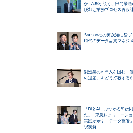
か─AJSが説く、部門最適
脱却と業務プロセス再設
Sansan社の実践知に基づ
時代のデータ品質マネジ
製造業のAI導入を阻む「
の遺産」をどう打破する
「BIとAI、ぶつかる壁は
た」─東急レクリエーショ
実践が示す「データ整備
現実解