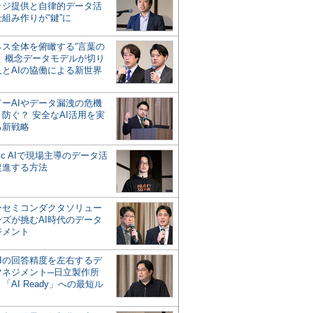
ッジ提供と自律的データ活
組み作りが“鍵”に
ネス全体を俯瞰する“言葉の
”、概念データモデルが切り
人とAIの協働による新世界
？
ドーAIやデータ漏洩の危機
防ぐ？ 安全なAI活用を実
る新戦略
ntic AIで現場主導のデータ活
促進する方法
ーセミコンダクタソリュー
ンズが挑むAI時代のデータ
ジメント
AIの回答精度を左右するデ
マネジメント─日立製作所
「AI Ready」への最短ル