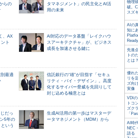
物理
からの
タマネジメント」の民主化とAI活
破。C
計
用の未来
スズ
AI
知にある
Plat
く、AX
AI対応のデータ基盤「レイクハウ
Read
メント
スアーキテクチャ」が、ビジネス
成長を加速させる鍵に
先進
トの
とは
優れ
個別最適
信託銀行の“雄”が目指す「セキュ
リを
か
リティ・バイ・デザイン」。高度
ズ向
化するサイバー脅威を先回りして
実像
封じ込める極意とは
VDI
トコ
ズク
同じだっ
生成AI活用の第一歩はマスターデ
「Par
ン5年の
ータマネジメント（MDM）から
AI時
」という
NEC・
語る