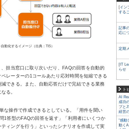
[イン
する
記事
応に
自動化するイメージ（出典：TIS）
定期
[IT
、担当窓口に取り次いだり、FAQの回答を自動的
らせ
オペレーターの1コールあたり応対時間を短縮できる
削減できる。また、自動応答だけで完結できる業務
ト
になる。
AI R
成功
プとJ
単な操作で作成できるとしている。「用件を聞い
経営
問1答型のFAQの回答を返す」「利用者にいくつか
“感動
動くA
ーティングを行う」といったシナリオを作成して実