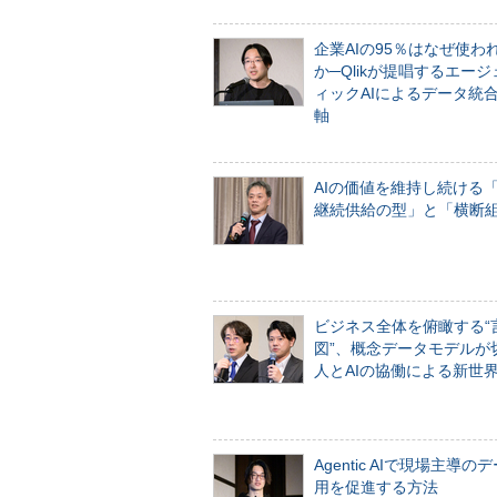
企業AIの95％はなぜ使わ
か─Qlikが提唱するエー
ィックAIによるデータ統
軸
AIの価値を維持し続ける
継続供給の型」と「横断
ビジネス全体を俯瞰する“
図”、概念データモデルが
人とAIの協働による新世
Agentic AIで現場主導の
用を促進する方法