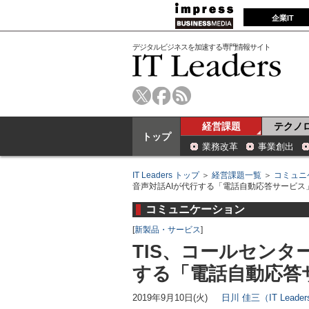
企業IT
デジタルビジネスを加速する専門情報サイト
経営課題
テクノ
トップ
業務改革
事業創出
IT Leaders トップ
＞
経営課題一覧
＞
コミュニ
音声対話AIが代行する「電話自動応答サービス
コミュニケーション
[
新製品・サービス
]
TIS、コールセンタ
する「電話自動応答
2019年9月10日(火)
日川 佳三（IT Lead