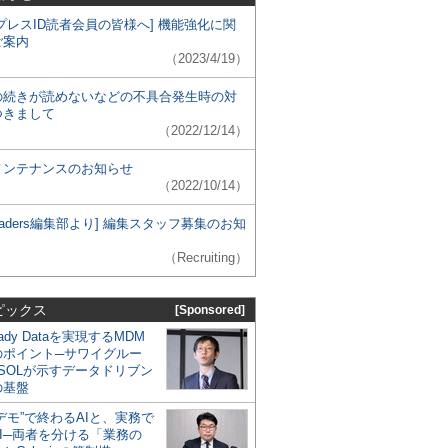
プレスID読者会員の皆様へ] 機能強化に関
ご案内
（2023/4/19）
の続きが読めないなどの不具合発生時の対
つきまして
（2022/12/14）
メンテナンスのお知らせ
（2022/10/14）
 Leaders編集部より] 編集スタッフ募集のお知
（Recruiting）
ピックス
[Sponsored]
eady Dataを実現するMDM
のポイント─サワイグルー
SOLが示すデータドリブン
の基盤
デモ”で終わるAIと、実務で
I─両者を分ける「業務の