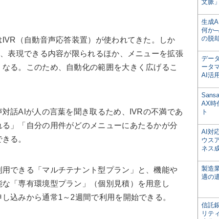
文脈」
生成
何か─
の脱
IVR（自動音声応答装置）が使われてきた。しか
合、表現できる内容が限られるほか、メニューを拡張
デー
くなる。このため、自動化の範囲を大きく広げるこ
ータ
AI活
San
AX
話AIが人の言葉を聞き取るため、IVRの不満であ
ト
れる」「自分の用件がどのメニューにあたるかが分
AI
できる。
ウス
ネス
製造
用できる「マルチテナント型プラン」と、機能や
適の
能な「専有環境型プラン」（個別見積）を用意し
し込みから通常1～2週間で利用を開始できる。
信託銀
リテ