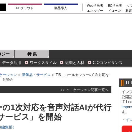
Web担当者
EC担当者
ソ
DCクラウド
製品導入
エネルギー
ドローン
教育
ロジー
特 集
データ活用
ワークスタイル
組織と人材
CIOコンピタンス
ケーション
＞
新製品・サービス
＞ TIS、コールセンターの1次対応を
」を開始
IT
コミュニケーション記事一覧へ
インプ
公開
IT 
ーの1次対応を音声対話AIが代行
Impre
す。
サービス」を開始
・
イ
ers編集部）