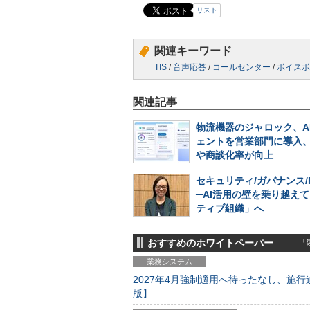
リスト
関連キーワード
TIS
/
音声応答
/
コールセンター
/
ボイスボ
関連記事
物流機器のジャロック、A
ェントを営業部門に導入
や商談化率が向上
セキュリティ/ガバナンス/
─AI活用の壁を乗り越えて
ティブ組織」へ
おすすめのホワイトペーパー
「製
業務システム
2027年4月強制適用へ待ったなし、施行迫
版】