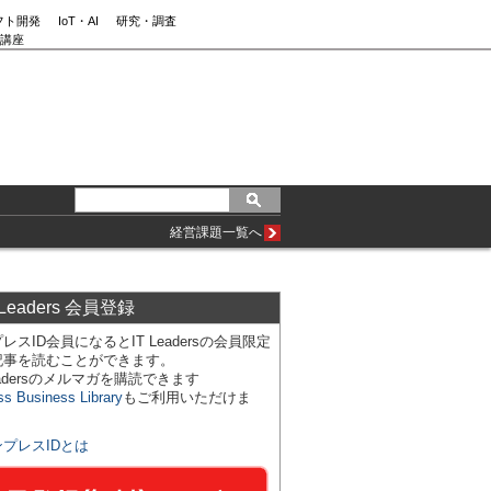
フト開発
IoT・AI
研究・調査
講座
経営課題一覧へ
 Leaders 会員登録
レスID会員になるとIT Leadersの会員限定
記事を読むことができます。
Leadersのメルマガを購読できます
ss Business Library
もご利用いただけま
ンプレスIDとは