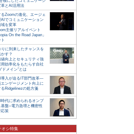
mを核にしたコミュニケーシ
革とAI活用法
るZoomの進化、エージェ
型AIでコミュニケーション
領域を変革
oom主催リアルイベント
opia On the Road Japan」
ート
年ぶりに到来したチャンスを
活かす？
価値向上とセキュリティ強
運用効率化をもたらす自社
“ドメイン”とは
I導入が迫るIT部門改革―
員エンゲージメント向上に
るRidgelinezの処方箋
AI時代に求められるオンプ
ス基盤─電力急増と機密性
対応策
チオシ特集