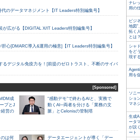
ナレ
用の仕
のデータマネジメント【IT Leaders特別編集号】
ビジ
地図
装が広がる【DIGITAL X/IT Leaders特別編集号】
拓く
とは
[DMARC導入&運用の極意]【IT Leaders特別編集号】
シャ
をどう
現す
するデジタル免疫力を！[前提のゼロトラスト、不断のサイバ
Age
用を
[Sponsored]
ソニ
るMDM成
“感動デモ”で終わるAIと、実務で
ショ
マネ
ープとJ
動くAI─両者を分ける「業務の文
ン経営の
脈」とCelonisの管制塔
生成
ータ
が説く
ート
ものは何
データエージェントが導く「デー