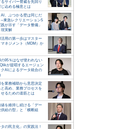
するサイバー脅威を先回り
封じ込める極意とは
とAI、ぶつかる壁は同じだ
」─東急レクリエーション5
実践が示す「データ整備」
う現実解
AI活用の第一歩はマスター
タマネジメント（MDM）か
Iの95％はなぜ使われない
Qlikが提唱するエージェン
ックAIによるデータ統合の
軸
活用を業務補助から意思決定
へと高め、業務プロセスを
させるための道筋とは
の価値を維持し続ける「デー
続供給の型」と「横断組
ータの民主化」の実践法！