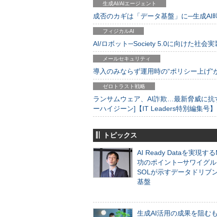
生成AI/AIエージェント
成否のカギは「データ基盤」に─生成AI時代
フィジカルAI
AI/ロボット─Society 5.0に向けた社会実
メールセキュリティ
導入のみならず運用時の“ポリシー上げ”が肝心
ゼロトラスト戦略
ランサムウェア、AI詐欺…最新脅威に抗
ーハイジーン]【IT Leaders特別編集号】
トピックス
AI Ready Dataを実現す
功のポイント─サワイグル
SOLが示すデータドリブ
基盤
生成AI活用の成果を阻む