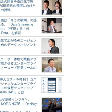
統合の限界を仮想化で突
ASE時代の飛躍に向けた
キの挑戦
の真価は「今この瞬間」の感
。「Data Streaming
form」で実現する「AI
y Data」を解説
企業で広がるAIエージェン
ためのデータマネジメント
？
たユーザー体験で業務アプ
定着させるエンタープライ
けノーコード開発ツールの
の導入コストを抑制！ コス
ンシャスなエンタープライ
ラスの仮想デスクトップ
allels RAS」とは
代の“基幹インフラ”へ──
NOT A HOTEL・DeNAが