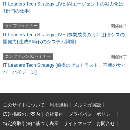
IT Leaders Tech Strategy LIVE [AIエージェントの戦力化はI
T部門の仕事]
ライブウェビナー
開催終了
IT Leaders Tech Strategy LIVE [事業成長のカギは[情シスの
開発力] 生成AI時代のシステム開発]
コンファレンス/セミナー
開催終了
IT Leaders Tech Strategy [前提のゼロトラスト、不断のサイ
バーハイジーン]
このサイトについて
利用規約
メルマガ購読
広告掲載のご案内
会社案内
プライバシーポリシー
特定商取引法に基づく表示
サイトマップ
お問合せ