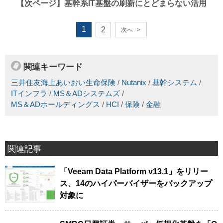
【次ページ】
基幹系IT基盤の刷新にとどまらない活用
1
2
次へ
>
関連キーワード
三井住友海上あいおい生命保険
/
Nutanix
/
基幹システム
/
ITインフラ
/
MS＆ADシステムズ
/
MS＆ADホールディングス
/
HCI
/
保険
/
金融
関連記事
「Veeam Data Platform v13.1」をリリー
ス、14のハイパーバイザーをバックアップ
対象に