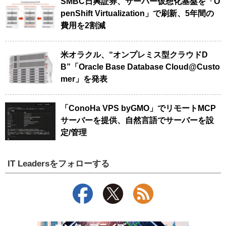
SMBC日興証券、サーバー仮想化基盤を「O
penShift Virtualization」で刷新、5年間の
費用を2割減
米オラクル、“オンプレミス型クラウドD
B”「Oracle Base Database Cloud@Custo
mer」を発表
「ConoHa VPS byGMO」でリモートMCP
サーバーを提供、自然言語でサーバーを設
定/管理
IT Leadersをフォローする