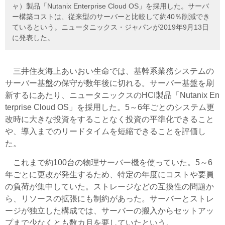
ャ）製品「Nutanix Enterprise Cloud OS」を採用した。サーバ
ー構築コストは、従来型のサーバーと比較して約40％削減でき
ているという。ニュータニックス・ジャパンが2019年9月13日
に発表した。
三井住友海上あいおい生命では、基幹系業務システムの
サーバー基盤の保守が数年後に切れる。サーバー基盤を刷
新するにあたり、
ニュータニックスの
HCI製品「Nutanix En
terprise Cloud OS」を採用した。5～6年ごとのシステム更
改時に大きな投資をすることなく投資の平準化できること
や、導入までのリードタイムを短縮できることを評価し
た。
これまで約100台の物理サーバー機を使っていた。5～6
年ごとに更改が発生するため、特定の年度にコストや要員
の負荷が集中していた。ストレージなどの互換性の問題か
ら、リソースの拡張にも制約があった。サーバーとストレ
ージが独立した構成では、サーバーの搬入からセットアッ
プまで少なくとも数カ月を要していたという。