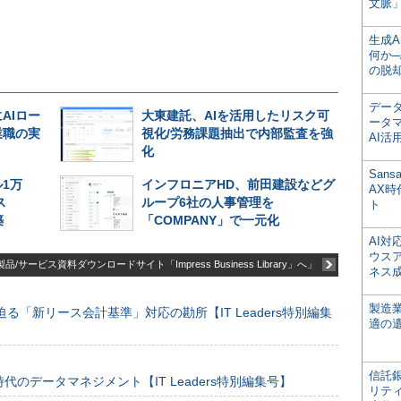
文脈」
生成
何か─
の脱
デー
AIロー
大東建託、AIを活用したリスク可
ータ
業職の実
視化/労務課題抽出で内部監査を強
AI活
化
San
1万
インフロニアHD、前田建設などグ
AX
ス
ループ6社の人事管理を
ト
築
「COMPANY」で一元化
AI
ウス
品/サービス資料ダウンロードサイト「Impress Business Library」へ」
ネス
製造
る「新リース会計基準」対応の勘所【IT Leaders特別編集
適の
信託銀
のデータマネジメント【IT Leaders特別編集号】
リテ