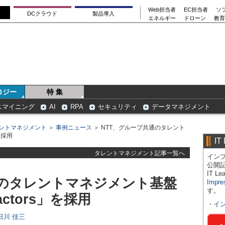
Web担当者
EC担当者
ソ
DCクラウド
製品導入
エネルギー
ドローン
教育
ロジー
特 集
スマイニング
AI
RPA
セキュリティ
データマネジメント
ントマネジメント
＞
事例ニュース
＞ NTT、グループ共通のタレント
を採用
IT
タレントマネジメント記事一覧へ
インプ
公開
IT 
通のタレントマネジメント基盤
Impre
す。
actors」を採用
・
イ
、日川 佳三