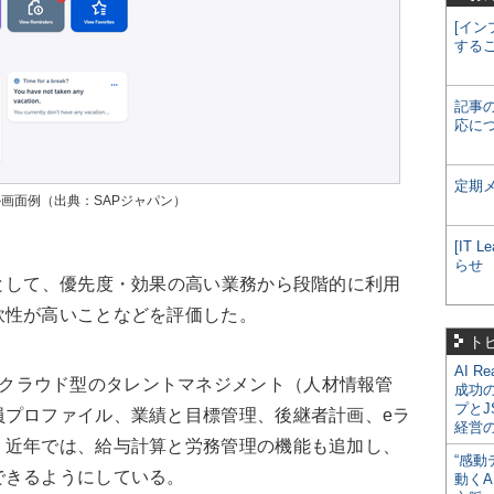
[イン
する
記事
応に
定期
ポータル画面例（出典：SAPジャパン）
[IT
らせ
として、優先度・効果の高い業務から段階的に利用
軟性が高いことなどを評価した。
ト
AI R
orsは、クラウド型のタレントマネジメント（人材情報管
成功
プとJ
員プロファイル、業績と目標管理、後継者計画、eラ
経営
。近年では、給与計算と労務管理の機能も追加し、
“感動
できるようにしている。
動くA