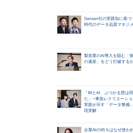
Sansan社の実践知に基づ
時代のデータ品質マネジ
製造業のAI導入を阻む「
の遺産」をどう打破する
「BIとAI、ぶつかる壁は
た」─東急レクリエーショ
実践が示す「データ整備
現実解
企業AIの95％はなぜ使わ