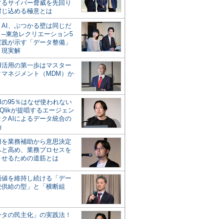
するサイバー脅威を先回り
封じ込める極意とは
とAI、ぶつかる壁は同じだ
」─東急レクリエーション5
実践が示す「データ整備」
う現実解
AI活用の第一歩はマスター
タマネジメント（MDM）か
Iの95％はなぜ使われない
Qlikが提唱するエージェン
ックAIによるデータ統合の
軸
活用を業務補助から意思決定
へと高め、業務プロセスを
させるための道筋とは
の価値を維持し続ける「デー
続供給の型」と「横断組
ータの民主化」の実践法！