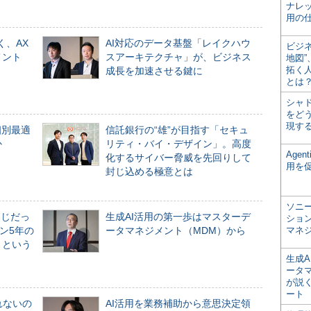
ナレ
用の仕
く、AX
AI対応のデータ基盤「レイクハウ
ビジ
メント
スアーキテクチャ」が、ビジネス
地図
拓く
成長を加速させる鍵に
とは
シャ
をどう
現す
個別最適
信託銀行の“雄”が目指す「セキュ
か
リティ・バイ・デザイン」。高度
Age
化するサイバー脅威を先回りして
用を
封じ込める極意とは
ソニ
同じだっ
生成AI活用の第一歩はマスターデ
ショ
ン5年の
ータマネジメント（MDM）から
マネ
」という
生成
ータ
が説く
ート
れないの
AI活用を業務補助から意思決定領