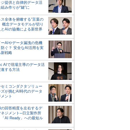
ッジ提供と自律的データ活
組み作りが“鍵”に
ネス全体を俯瞰する“言葉の
”、概念データモデルが切り
人とAIの協働による新世界
？
ドーAIやデータ漏洩の危機
防ぐ？ 安全なAI活用を実
る新戦略
ntic AIで現場主導のデータ活
促進する方法
ーセミコンダクタソリュー
ンズが挑むAI時代のデータ
ジメント
AIの回答精度を左右するデ
マネジメント─日立製作所
「AI Ready」への最短ル