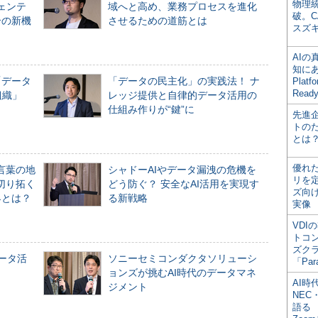
物理
ジェンテ
域へと高め、業務プロセスを進化
破。C
合の新機
させるための道筋とは
スズ
AI
知にある
「データ
「データの民主化」の実践法！ ナ
Plat
Read
組織」
レッジ提供と自律的データ活用の
仕組み作りが“鍵”に
先進
トの
とは
優れ
言葉の地
シャドーAIやデータ漏洩の危機を
リを
切り拓く
どう防ぐ？ 安全なAI活用を実現す
ズ向
界とは？
る新戦略
実像
VDI
トコ
ズク
データ活
ソニーセミコンダクタソリューシ
「Par
ョンズが挑むAI時代のデータマネ
AI時
ジメント
NEC・
語る