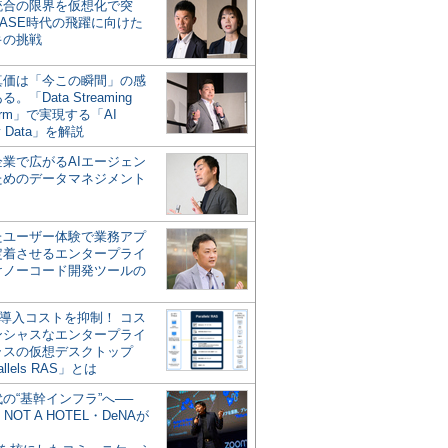
統合の限界を仮想化で突
ASE時代の飛躍に向けた
キの挑戦
の真価は「今この瞬間」の感
。「Data Streaming
form」で実現する「AI
y Data」を解説
企業で広がるAIエージェン
ためのデータマネジメント
？
たユーザー体験で業務アプ
定着させるエンタープライ
けノーコード開発ツールの
の導入コストを抑制！ コス
ンシャスなエンタープライ
ラスの仮想デスクトップ
allels RAS」とは
代の“基幹インフラ”へ──
NOT A HOTEL・DeNAが