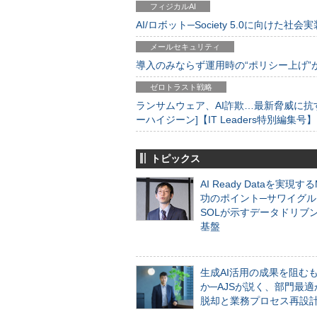
フィジカルAI
AI/ロボット─Society 5.0に向けた社会実
メールセキュリティ
導入のみならず運用時の“ポリシー上げ”が肝心
ゼロトラスト戦略
ランサムウェア、AI詐欺…最新脅威に抗
ーハイジーン]【IT Leaders特別編集号】
トピックス
AI Ready Dataを実現す
功のポイント─サワイグル
SOLが示すデータドリブ
基盤
生成AI活用の成果を阻む
か─AJSが説く、部門最適
脱却と業務プロセス再設