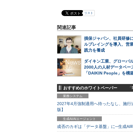
リスト
関連記事
損保ジャパン、社員研修に
ルプレイングを導入、営
践力を養成
ダイキン工業、グローバル
2000人の人材データベー
「DAIKIN People」を構
おすすめのホワイトペーパー
「製
業務システム
2027年4月強制適用へ待ったなし、施行迫
版】
生成AI/AIエージェント
成否のカギは「データ基盤」に─生成AI時代