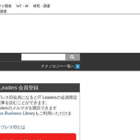
フト開発
IoT・AI
研究・調査
講座
テクノロジー一覧へ
 Leaders 会員登録
レスID会員になるとIT Leadersの会員限定
記事を読むことができます。
Leadersのメルマガを購読できます
ss Business Library
もご利用いただけま
ンプレスIDとは