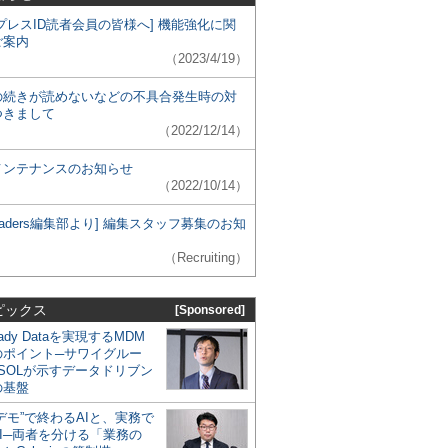
プレスID読者会員の皆様へ] 機能強化に関
ご案内
（2023/4/19）
の続きが読めないなどの不具合発生時の対
つきまして
（2022/12/14）
メンテナンスのお知らせ
（2022/10/14）
 Leaders編集部より] 編集スタッフ募集のお知
（Recruiting）
ピックス
[Sponsored]
eady Dataを実現するMDM
のポイント─サワイグルー
SOLが示すデータドリブン
の基盤
デモ”で終わるAIと、実務で
I─両者を分ける「業務の