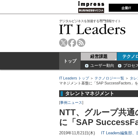
企業IT
デジタルビジネスを加速する専門情報サイト
経営課題
テクノ
トップ
ユーザー動向
プロセ
IT Leaders トップ
＞
テクノロジー一覧
＞
タレ
マネジメント基盤に「SAP SuccessFactors」
タレントマネジメント
[
事例ニュース
]
NTT、グループ共
に「SAP SuccessF
2019年11月21日(木)
IT Leaders編集部