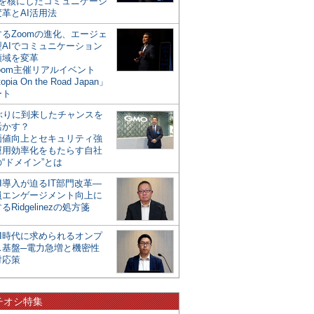
mを核にしたコミュニケーシ
革とAI活用法
るZoomの進化、エージェ
型AIでコミュニケーション
領域を変革
oom主催リアルイベント
opia On the Road Japan」
ート
年ぶりに到来したチャンスを
活かす？
価値向上とセキュリティ強
運用効率化をもたらす自社
“ドメイン”とは
I導入が迫るIT部門改革―
員エンゲージメント向上に
るRidgelinezの処方箋
AI時代に求められるオンプ
ス基盤─電力急増と機密性
対応策
チオシ特集