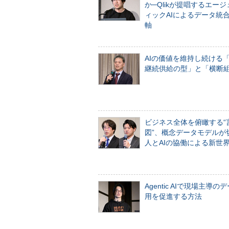
か─Qlikが提唱するエー
ィックAIによるデータ統
軸
AIの価値を維持し続ける
継続供給の型」と「横断
ビジネス全体を俯瞰する“
図”、概念データモデルが
人とAIの協働による新世
Agentic AIで現場主導の
用を促進する方法