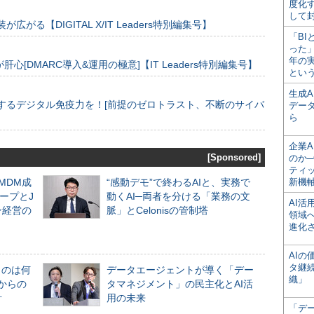
度化
して
装が広がる【DIGITAL X/IT Leaders特別編集号】
「BI
った
年の
[DMARC導入&運用の極意]【IT Leaders特別編集号】
とい
生成
するデジタル免疫力を！[前提のゼロトラスト、不断のサイバ
デー
ら
企業A
[Sponsored]
のか─
ティ
るMDM成
“感動デモ”で終わるAIと、実務で
新機
ープとJ
動くAI─両者を分ける「業務の文
AI
ン経営の
脈」とCelonisの管制塔
領域
進化
AI
タ継
ものは何
データエージェントが導く「デー
織」
からの
タマネジメント」の民主化とAI活
計
用の未来
「デ