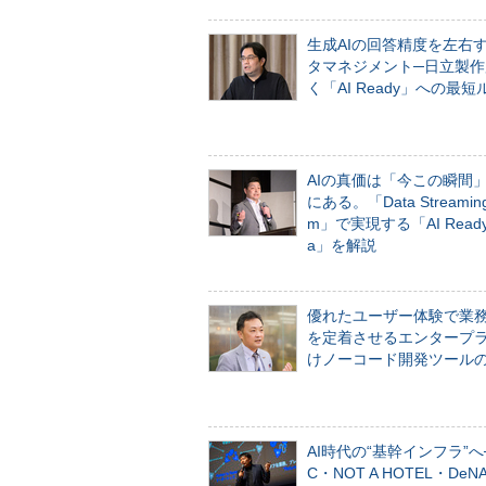
生成AIの回答精度を左右
タマネジメント─日立製作
く「AI Ready」への最短
AIの真価は「今この瞬間
にある。「Data Streaming 
m」で実現する「AI Ready 
a」を解説
優れたユーザー体験で業
を定着させるエンタープ
けノーコード開発ツール
AI時代の“基幹インフラ”へ
C・NOT A HOTEL・De