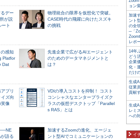
Zoo
ョン変
するデー
物理統合の限界を仮想化で突破。
加速す
所が説
CASE時代の飛躍に向けたスズキ
ント
ルート
の挑戦
の全
─「Z
Zoomt
レポ
14
」の感知
先進企業で広がるAIエージェント
どう
Platfor
のためのデータマネジメントと
企業
Dat
は？
化・
だけの
生成A
従業
務アプリ
VDIの導入コストを抑制！ コスト
貢献す
ライズ向
コンシャスなエンタープライズク
の実像
ラスの仮想デスクトップ「Parallel
生成
s RAS」とは
レミ
への
──NE
加速するZoomの進化、エージェ
イ
NAが語る
ント型AIでコミュニケーションの