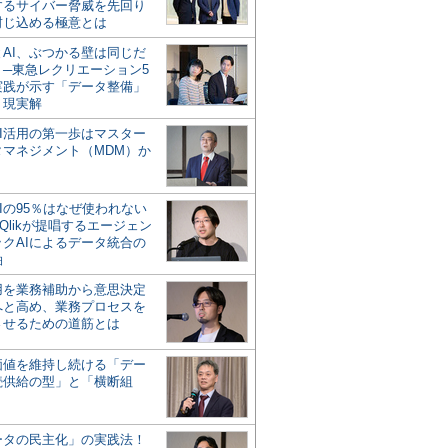
するサイバー脅威を先回り
封じ込める極意とは
とAI、ぶつかる壁は同じだ
」─東急レクリエーション5
実践が示す「データ整備」
う現実解
AI活用の第一歩はマスター
タマネジメント（MDM）か
Iの95％はなぜ使われない
Qlikが提唱するエージェン
ックAIによるデータ統合の
軸
活用を業務補助から意思決定
へと高め、業務プロセスを
させるための道筋とは
の価値を維持し続ける「デー
続供給の型」と「横断組
ータの民主化」の実践法！