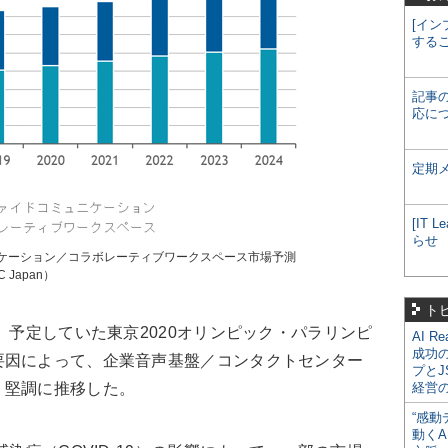
[イン
する
記事
応に
定期
[IT
らせ
ケーション／コラボレーティブワークスペース市場予測
 Japan）
ト
、予定していた東京2020オリンピック・パラリンピ
AI R
成功
要因によって、企業音声基盤／コンタクトセンター
プとJ
、堅調に推移した。
経営
“感動
動くA