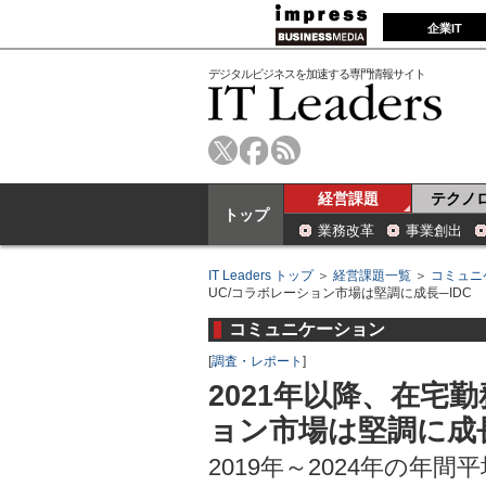
企業IT
デジタルビジネスを加速する専門情報サイト
経営課題
テクノ
トップ
業務改革
事業創出
IT Leaders トップ
＞
経営課題一覧
＞
コミュニ
UC/コラボレーション市場は堅調に成長─IDC
コミュニケーション
[
調査・レポート
]
2021年以降、在宅
ョン市場は堅調に成長
2019年～2024年の年間