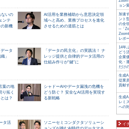
Zoo
ョン変
加速す
れないの
AI活用を業務補助から意思決定領
ント
ジェンテ
域へと高め、業務プロセスを進化
の全
合の新機
させるための道筋とは
─「Z
Zoomt
レポ
14
「データ
「データの民主化」の実践法！ ナ
どう
組織」
レッジ提供と自律的データ活用の
企業
仕組み作りが“鍵”に
化・
だけの
生成A
従業
貢献す
言葉の地
シャドーAIやデータ漏洩の危機を
切り拓く
どう防ぐ？ 安全なAI活用を実現す
生成
界とは？
る新戦略
レミ
への
データ活
ソニーセミコンダクタソリューシ
イ
ョンズが挑むAI時代のデータマネ