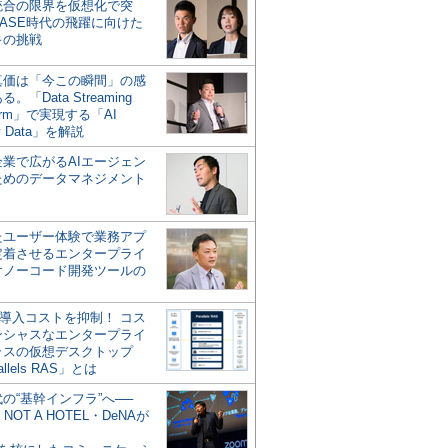
統合の限界を仮想化で突
ASE時代の飛躍に向けた
キの挑戦
の真価は「今この瞬間」の感
。「Data Streaming
form」で実現する「AI
y Data」を解説
企業で広がるAIエージェン
ためのデータマネジメント
？
たユーザー体験で業務アプ
定着させるエンタープライ
けノーコード開発ツールの
の導入コストを抑制！ コス
ンシャスなエンタープライ
ラスの仮想デスクトップ
allels RAS」とは
代の“基幹インフラ”へ──
NOT A HOTEL・DeNAが