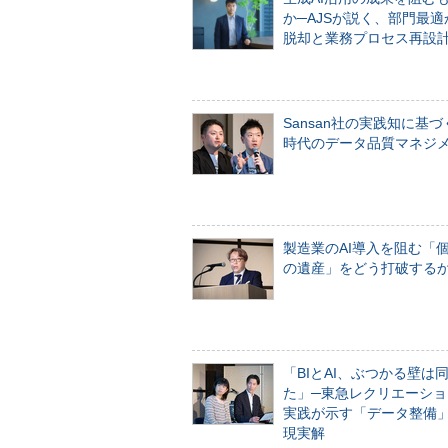
か─AJSが説く、部門最適
脱却と業務プロセス再設
Sansan社の実践知に基づ
時代のデータ品質マネジ
製造業のAI導入を阻む「
の遺産」をどう打破する
「BIとAI、ぶつかる壁は
た」─東急レクリエーショ
実践が示す「データ整備
現実解