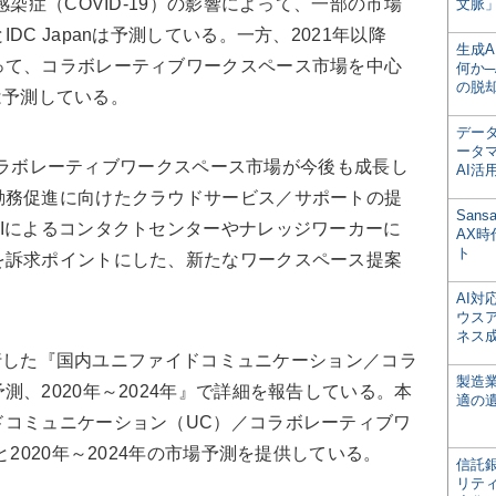
染症（COVID-19）の影響によって、一部の市場
文脈」
C Japanは予測している。一方、2021年以降
生成
って、コラボレーティブワークスペース市場を中心
何か─
の脱
nは予測している。
デー
ータ
／コラボレーティブワークスペース市場が今後も成長し
AI活
勤務促進に向けたクラウドサービス／サポートの提
San
Iによるコンタクトセンターやナレッジワーカーに
AX
ト
を訴求ポイントにした、新たなワークスペース提案
。
AI
ウス
ネス
が発行した『国内ユニファイドコミュニケーション／コラ
製造
、2020年～2024年』で詳細を報告している。本
適の
ドコミュニケーション（UC）／コラボレーティブワ
と2020年～2024年の市場予測を提供している。
信託銀
リテ