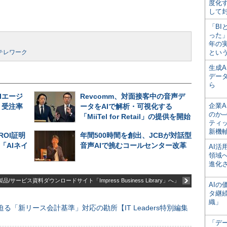
度化
して
「BI
った
年の
テレワーク
とい
生成
デー
ら
Iエージ
Revcomm、対面接客中の音声デ
企業A
、受注率
ータをAIで解析・可視化する
のか─
「MiiTel for Retail」の提供を開始
ティ
新機
ROI証明
年間500時間を創出、JCBが対話型
「AIネイ
音声AIで挑むコールセンター改革
AI
領域
進化
品/サービス資料ダウンロードサイト「Impress Business Library」へ」
AI
タ継
織」
る「新リース会計基準」対応の勘所【IT Leaders特別編集
「デ