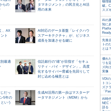
物理
からの
タマネジメント」の民主化とAI活
破。C
計
用の未来
スズ
AI
知にある
Plat
く、AX
AI対応のデータ基盤「レイクハウ
Read
メント
スアーキテクチャ」が、ビジネス
先進
成長を加速させる鍵に
トの
とは
優れ
個別最適
信託銀行の“雄”が目指す「セキュ
リを
か
リティ・バイ・デザイン」。高度
ズ向
化するサイバー脅威を先回りして
実像
封じ込める極意とは
VDI
トコ
ズク
「Par
同じだっ
生成AI活用の第一歩はマスターデ
ン5年の
ータマネジメント（MDM）から
AI時
」という
NEC・
語る