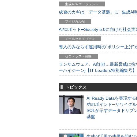
生成AI/AIエージェント
成否のカギは「データ基盤」に─生成AI時代
フィジカルAI
AI/ロボット─Society 5.0に向けた社会実
メールセキュリティ
導入のみならず運用時の“ポリシー上げ”が肝心
ゼロトラスト戦略
ランサムウェア、AI詐欺…最新脅威に抗
ーハイジーン]【IT Leaders特別編集号】
トピックス
AI Ready Dataを実現す
功のポイント─サワイグル
SOLが示すデータドリブ
基盤
生成AI活用の成果を阻む