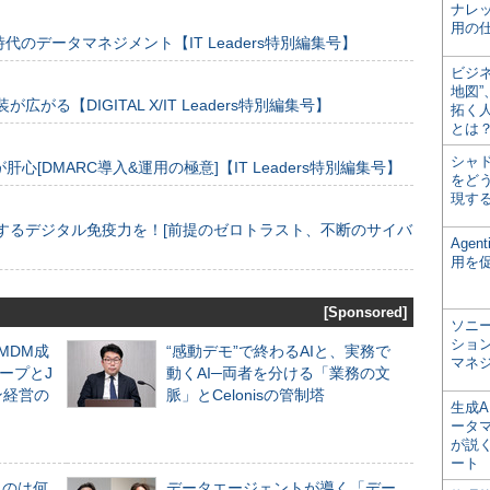
ナレ
用の仕
のデータマネジメント【IT Leaders特別編集号】
ビジ
地図
装が広がる【DIGITAL X/IT Leaders特別編集号】
拓く
とは
シャ
[DMARC導入&運用の極意]【IT Leaders特別編集号】
をどう
現す
するデジタル免疫力を！[前提のゼロトラスト、不断のサイバ
Age
用を
[Sponsored]
ソニ
ショ
るMDM成
“感動デモ”で終わるAIと、実務で
マネ
ープとJ
動くAI─両者を分ける「業務の文
ン経営の
脈」とCelonisの管制塔
生成
ータ
が説く
ート
ものは何
データエージェントが導く「デー