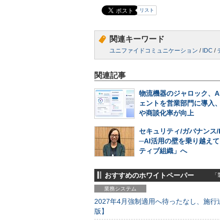
リスト
関連キーワード
ユニファイドコミュニケーション
/
IDC
/
関連記事
物流機器のジャロック、A
ェントを営業部門に導入
や商談化率が向上
セキュリティ/ガバナンス/
─AI活用の壁を乗り越えて
ティブ組織」へ
おすすめのホワイトペーパー
「製
業務システム
2027年4月強制適用へ待ったなし、施行迫
版】