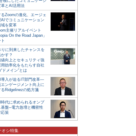
mを核にしたコミュニケーシ
革とAI活用法
るZoomの進化、エージェ
型AIでコミュニケーション
領域を変革
oom主催リアルイベント
opia On the Road Japan」
ート
年ぶりに到来したチャンスを
活かす？
価値向上とセキュリティ強
運用効率化をもたらす自社
“ドメイン”とは
I導入が迫るIT部門改革―
員エンゲージメント向上に
るRidgelinezの処方箋
AI時代に求められるオンプ
ス基盤─電力急増と機密性
対応策
チオシ特集