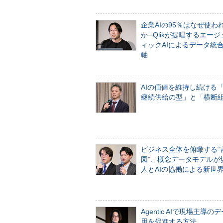
企業AIの95％はなぜ使わ
か─Qlikが提唱するエー
ィックAIによるデータ統
軸
AIの価値を維持し続ける
継続供給の型」と「横断
ビジネス全体を俯瞰する“
図”、概念データモデルが
人とAIの協働による新世
Agentic AIで現場主導の
用を促進する方法