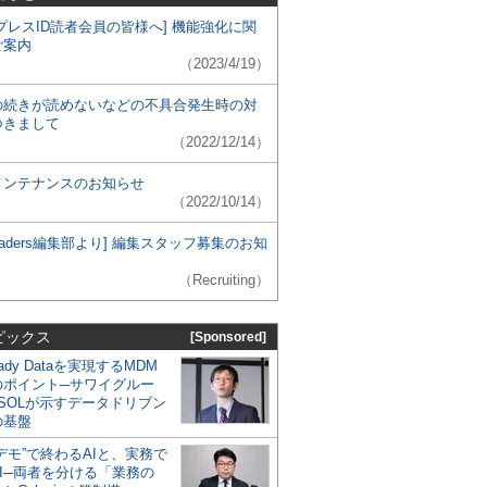
プレスID読者会員の皆様へ] 機能強化に関
ご案内
（2023/4/19）
の続きが読めないなどの不具合発生時の対
つきまして
（2022/12/14）
メンテナンスのお知らせ
（2022/10/14）
 Leaders編集部より] 編集スタッフ募集のお知
（Recruiting）
ピックス
[Sponsored]
eady Dataを実現するMDM
のポイント─サワイグルー
SOLが示すデータドリブン
の基盤
デモ”で終わるAIと、実務で
I─両者を分ける「業務の