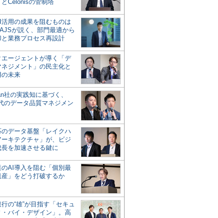
とCelonisの管制塔
AI活用の成果を阻むものは
AJSが説く、部門最適から
却と業務プロセス再設計
タエージェントが導く「デ
マネジメント」の民主化と
用の未来
san社の実践知に基づく、
時代のデータ品質マネジメン
対応のデータ基盤「レイクハ
アーキテクチャ」が、ビジ
成長を加速させる鍵に
業のAI導入を阻む「個別最
遺産」をどう打破するか
行の“雄”が目指す「セキュ
ィ・バイ・デザイン」。高