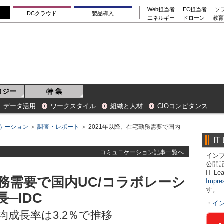
Web担当者
EC担当者
ソ
DCクラウド
製品導入
エネルギー
ドローン
教育
ロジー
特 集
データ活用
ワークスタイル
組織と人材
CIOコンピタンス
ケーション
＞
調査・レポート
＞ 2021年以降、在宅勤務需要で国内
IT
コミュニケーション記事一覧へ
インプ
公開
IT 
勤務需要で国内UC/コラボレーシ
Impre
す。
─IDC
・
イ
平均成長率は3.2％で推移