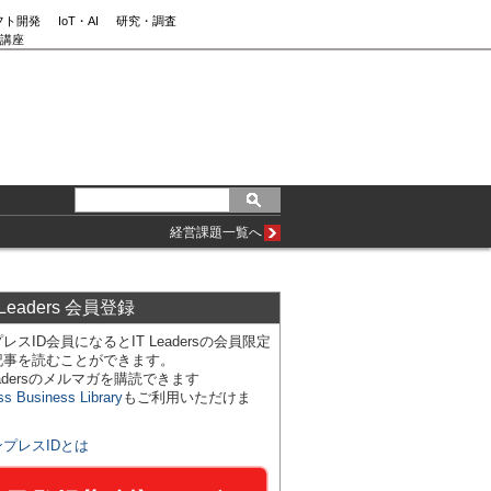
フト開発
IoT・AI
研究・調査
講座
経営課題一覧へ
 Leaders 会員登録
レスID会員になるとIT Leadersの会員限定
記事を読むことができます。
Leadersのメルマガを購読できます
ss Business Library
もご利用いただけま
ンプレスIDとは