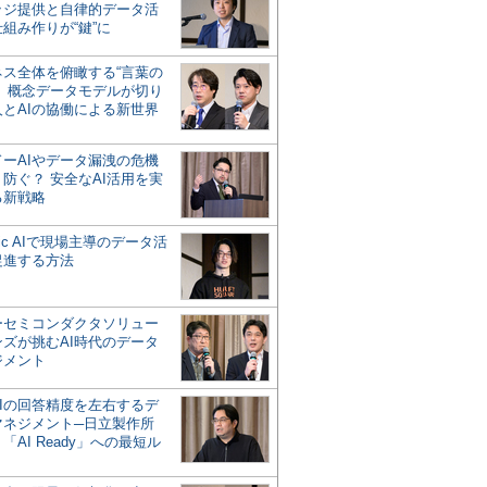
ッジ提供と自律的データ活
組み作りが“鍵”に
ネス全体を俯瞰する“言葉の
”、概念データモデルが切り
人とAIの協働による新世界
？
ドーAIやデータ漏洩の危機
防ぐ？ 安全なAI活用を実
る新戦略
ntic AIで現場主導のデータ活
促進する方法
ーセミコンダクタソリュー
ンズが挑むAI時代のデータ
ジメント
AIの回答精度を左右するデ
マネジメント─日立製作所
「AI Ready」への最短ル