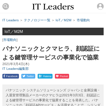
IT Leaders
＞
テクノロジー一覧
＞
IoT／M2M
＞
市場動向
IoT／M2M
市場動向
パナソニックとクマヒラ、顔認証に
よる鍵管理サービスの事業化で協業
2021年3月4日(木)
IT Leaders編集部
!
Facebook
Twitter
Hatena
Pocket
パナソニック システムソリューションズ ジャパンと金庫設備・
入退室管理製品メーカーのクマヒラは2021年3月3日、顔認証に
よる鍵管理サービスの事業化で協業することを発表した。パナ
ソニックの「顔認証APIサービス」を活用することで、シリンダ