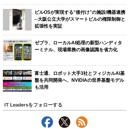
ビルOSが実現する“後付け”の施設/機器連携
─大阪公立大学がスマートビルの権限制御と
拡張性を実証
ゼブラ、ローカルAI処理の新型ハンディタ
ーミナル、現場業務の画像認識を省力化
富士通、ロボット大手3社とフィジカルAI基
盤を共同開発へ、NVIDIAの世界基盤モデル
も活用
IT Leadersをフォローする