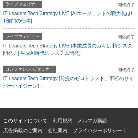
ライブウェビナー
開催終了
IT Leaders Tech Strategy LIVE [AIエージェントの戦力化はI
T部門の仕事]
ライブウェビナー
開催終了
IT Leaders Tech Strategy LIVE [事業成長のカギは[情シスの
開発力] 生成AI時代のシステム開発]
コンファレンス/セミナー
開催終了
IT Leaders Tech Strategy [前提のゼロトラスト、不断のサイ
バーハイジーン]
このサイトについて
利用規約
メルマガ購読
広告掲載のご案内
会社案内
プライバシーポリシー