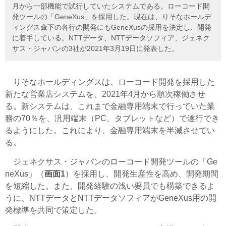
月から一部機能で試行していたシステムである。ローコード開
発ツールの「GeneXus」を採用した。現在は、りそなホールデ
ィングス傘下の各行の開発にもGeneXusの採用を決定し、開発
に着手している。NTTデータ、NTTデータソフィア、ジェネク
サス・ジャパンの3社が2021年3月19日に発表した。
りそなホールディングスは、ローコード開発を採用した
新たな営業店システムを、2021年4月から順次稼働させ
る。新システムは、これまで金融専用端末で行っていた業
務の70％を、汎用端末（PC、タブレットなど）で遂行でき
るようにした。これにより、金融専用端末を半減させてい
る。
ジェネクサス・ジャパン
のローコード開発ツールの「Ge
neXus」（
画面1
）を採用し、開発生産性を高め、開発期間
を短縮した。また、開発経験の浅い要員でも構築できるよ
うに、NTTデータとNTTデータソフィアがGeneXus用の開
発標準を共同で策定した。