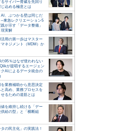
するサイバー脅威を先回り
封じ込める極意とは
とAI、ぶつかる壁は同じだ
」─東急レクリエーション5
実践が示す「データ整備」
う現実解
AI活用の第一歩はマスター
タマネジメント（MDM）か
Iの95％はなぜ使われない
Qlikが提唱するエージェン
ックAIによるデータ統合の
軸
活用を業務補助から意思決定
へと高め、業務プロセスを
させるための道筋とは
の価値を維持し続ける「デー
続供給の型」と「横断組
ータの民主化」の実践法！