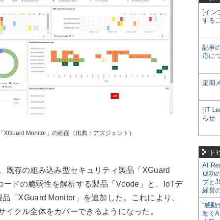
[イン
する
記事
応に
定期
[IT
らせ
uard Monitor」の画面（出典：アズジェント）
ト
AI R
。既存の組み込み型セキュリティ製品「XGuard
成功
プとJ
でコードの脆弱性を解析する製品「Vcode」と、IoTデ
経営
XGuard Monitor」を追加した。これにより、
“感動
フサイクル全体をカバーできるようになった。
動くA