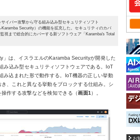
機器をサイバー攻撃から守る組み込み型セキュリティソフト
ラエルKaramba Security）の機能を拡充した。セキュリティのカバ
で総合的にカバーする新ソフトウェア「Karamba's Total
ty」は、イスラエルのKaramba Securityが開発した
、組み込み型セキュリティソフトウェアである。IoT
組み込まれた形で動作する。IoT機器の正しい挙動
おき、これと異なる挙動をブロックする仕組み。シ
を操作する攻撃などを検知できる（
画面1
）。
お