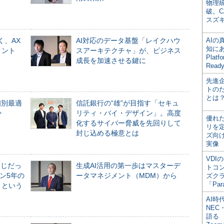
物理
破。C
スズ
く、AX
AI対応のデータ基盤「レイクハウ
AI
知にある
メント
スアーキテクチャ」が、ビジネス
Plat
成長を加速させる鍵に
Read
先進
トの
とは
個別最適
信託銀行の“雄”が目指す「セキュ
か
リティ・バイ・デザイン」。高度
優れ
化するサイバー脅威を先回りして
リを
封じ込める極意とは
ズ向
実像
VDI
同じだっ
生成AI活用の第一歩はマスターデ
トコ
ン5年の
ータマネジメント（MDM）から
ズク
「Par
」という
AI時
NEC・
語る