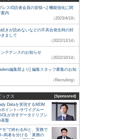
プレスID読者会員の皆様へ] 機能強化に関
ご案内
（2023/4/19）
の続きが読めないなどの不具合発生時の対
つきまして
（2022/12/14）
メンテナンスのお知らせ
（2022/10/14）
 Leaders編集部より] 編集スタッフ募集のお知
（Recruiting）
ピックス
[Sponsored]
eady Dataを実現するMDM
のポイント─サワイグルー
SOLが示すデータドリブン
の基盤
デモ”で終わるAIと、実務で
I─両者を分ける「業務の