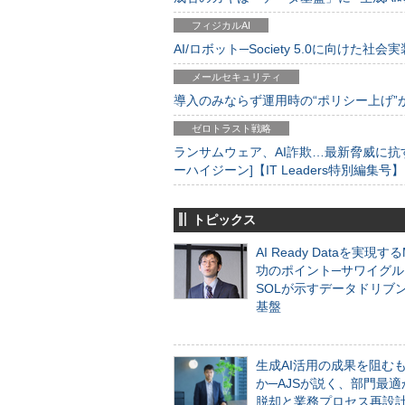
フィジカルAI
AI/ロボット─Society 5.0に向けた社会実
メールセキュリティ
導入のみならず運用時の“ポリシー上げ”が肝心
ゼロトラスト戦略
ランサムウェア、AI詐欺…最新脅威に抗
ーハイジーン]【IT Leaders特別編集号】
トピックス
AI Ready Dataを実現す
功のポイント─サワイグル
SOLが示すデータドリブ
基盤
生成AI活用の成果を阻む
か─AJSが説く、部門最適
脱却と業務プロセス再設