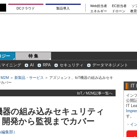
Web担当者
EC担当者
ソ
DCクラウド
製品導入
エネルギー
ドローン
教育
ロジー
特 集
スマイニング
AI
RPA
セキュリティ
データマネジメント
／M2M
＞
新製品・サービス
＞ アズジェント、IoT機器の組み込みセキ
でカバー
IT
IoT／M2M記事一覧へ
インプ
公開
IT 
T機器の組み込みセキュリティ
Impre
す。
化、開発から監視までカバー
・
イ
ers編集部）