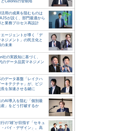
とCelonisの管制塔
AI活用の成果を阻むものは
AJSが説く、部門最適から
却と業務プロセス再設計
タエージェントが導く「デ
マネジメント」の民主化と
用の未来
san社の実践知に基づく、
時代のデータ品質マネジメン
対応のデータ基盤「レイクハ
アーキテクチャ」が、ビジ
成長を加速させる鍵に
業のAI導入を阻む「個別最
遺産」をどう打破するか
行の“雄”が目指す「セキュ
ィ・バイ・デザイン」。高