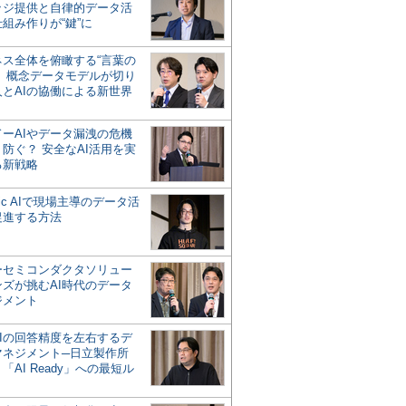
ッジ提供と自律的データ活
組み作りが“鍵”に
ネス全体を俯瞰する“言葉の
”、概念データモデルが切り
人とAIの協働による新世界
？
ドーAIやデータ漏洩の危機
防ぐ？ 安全なAI活用を実
る新戦略
ntic AIで現場主導のデータ活
促進する方法
ーセミコンダクタソリュー
ンズが挑むAI時代のデータ
ジメント
AIの回答精度を左右するデ
マネジメント─日立製作所
「AI Ready」への最短ル