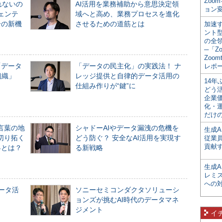
Zoo
れないの
AI活用を業務補助から意思決定領
ョン変
ジェンテ
域へと高め、業務プロセスを進化
合の新機
させるための道筋とは
加速す
ント
の全
─「Z
Zoomt
「データ
「データの民主化」の実践法！ ナ
レポ
組織」
レッジ提供と自律的データ活用の
14
仕組み作りが“鍵”に
どう
企業
化・
だけの
言葉の地
シャドーAIやデータ漏洩の危機を
生成A
切り拓く
どう防ぐ？ 安全なAI活用を実現す
従業
貢献す
界とは？
る新戦略
生成
レミ
への
データ活
ソニーセミコンダクタソリューシ
ョンズが挑むAI時代のデータマネ
ジメント
イ