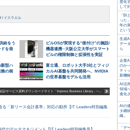
度化
して
「BI
d
/
イスラエル
った
年の
とい
生成
期供給をう
ビルOSが実現する“後付け”の施設/
デー
ードを発
機器連携─大阪公立大学がスマート
ら
ビルの権限制御と拡張性を実証
企業A
の新型ハ
富士通、ロボット大手3社とフィジ
のか─
ティ
業務の画
カルAI基盤を共同開発へ、NVIDIA
新機
の世界基盤モデルも活用
AI
領域
品/サービス資料ダウンロードサイト「Impress Business Library」へ」
進化
AI
る「新リース会計基準」対応の勘所【IT Leaders特別編集
タ継
織」
「デ
のデータマネジメント【IT Leaders特別編集号】