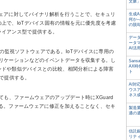
文脈」
ムウェアに対してバイナリ解析を行うことで、セキュリ
生成
何か─
上で、IoTデバイス固有の情報を元に優先度を考慮
の脱
ライアンス型で提供する。
デー
ータ
AI活
デバイスの監視ソフトウェアである。IoTデバイスに専用の
プリケーションなどのイベントデータを収集する。し
San
AX
ンドや類似デバイスとの比較、相関分析による障害
ト
Sで提供する。
AI
ウス
ネス
ても、ファームウェアのアップデート時にXGuard
できる。ファームウェアに修正を加えることなく、セキ
製造
適の
信託銀
リテ