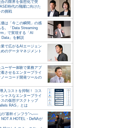
統合の限界を仮想化で突
ASE時代の飛躍に向けた
キの挑戦
の真価は「今この瞬間」の感
。「Data Streaming
form」で実現する「AI
y Data」を解説
企業で広がるAIエージェン
ためのデータマネジメント
？
たユーザー体験で業務アプ
定着させるエンタープライ
けノーコード開発ツールの
の導入コストを抑制！ コス
ンシャスなエンタープライ
ラスの仮想デスクトップ
allels RAS」とは
代の“基幹インフラ”へ──
NOT A HOTEL・DeNAが