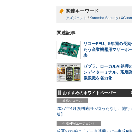
関連キーワード
アズジェント
/
Karamba Security
/
XGuar
関連記事
リコーPFU、5年間の長
たう産業機器用マザーボ
表
ゼブラ、ローカルAI処理
ンディターミナル、現場
像認識を省力化
おすすめのホワイトペーパー
「製
業務システム
2027年4月強制適用へ待ったなし、施行迫
版】
生成AI/AIエージェント
成否のカギは「データ基盤」に─生成AI時代