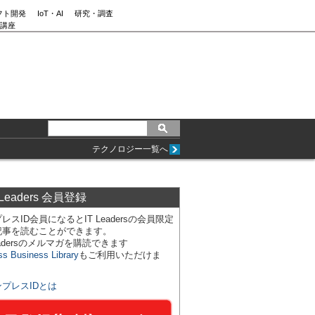
フト開発
IoT・AI
研究・調査
講座
テクノロジー一覧へ
 Leaders 会員登録
レスID会員になるとIT Leadersの会員限定
記事を読むことができます。
Leadersのメルマガを購読できます
ss Business Library
もご利用いただけま
ンプレスIDとは