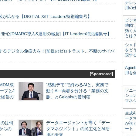
ナレ
用の仕
装が広がる【DIGITAL X/IT Leaders特別編集号】
ビジ
地図
拓く
[DMARC導入&運用の極意]【IT Leaders特別編集号】
とは
シャ
をどう
するデジタル免疫力を！[前提のゼロトラスト、不断のサイバ
現す
Age
用を
[Sponsored]
るMDM成
“感動デモ”で終わるAIと、実務で
ソニ
ープとJ
動くAI─両者を分ける「業務の文
ショ
ン経営の
脈」とCelonisの管制塔
マネ
生成
ータ
ものは何
データエージェントが導く「デー
が説く
からの
タマネジメント」の民主化とAI活
ート
計
用の未来