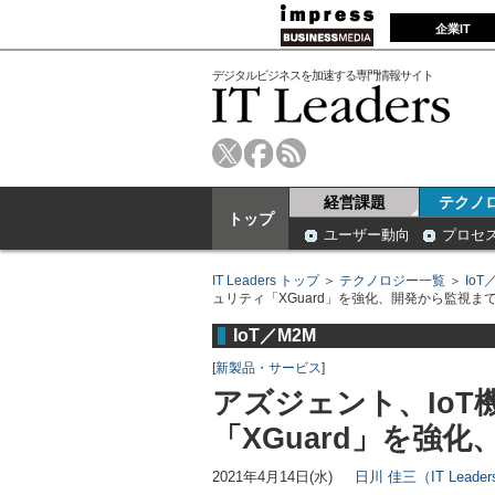
企業IT
デジタルビジネスを加速する専門情報サイト
経営課題
テクノ
トップ
ユーザー動向
プロセ
IT Leaders トップ
＞
テクノロジー一覧
＞
IoT
ュリティ「XGuard」を強化、開発から監視ま
IoT／M2M
[
新製品・サービス
]
アズジェント、Io
「XGuard」を強
2021年4月14日(水)
日川 佳三（IT Lead