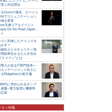
mを核にしたコミュニケーシ
革とAI活用法
るZoomの進化、エージェ
型AIでコミュニケーション
領域を変革
oom主催リアルイベント
opia On the Road Japan」
ート
年ぶりに到来したチャンスを
活かす？
価値向上とセキュリティ強
運用効率化をもたらす自社
“ドメイン”とは
I導入が迫るIT部門改革―
員エンゲージメント向上に
るRidgelinezの処方箋
AI時代に求められるオンプ
ス基盤─電力急増と機密性
対応策
チオシ特集