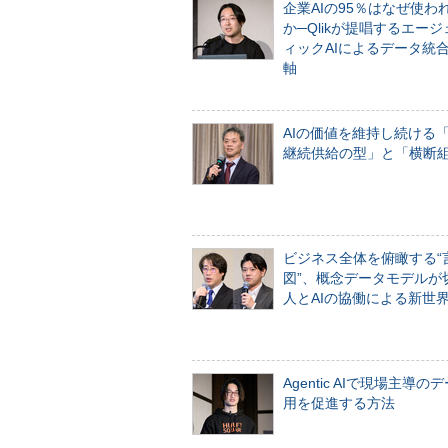
企業AIの95％はなぜ使わ
か─Qlikが提唱するエー
ィックAIによるデータ統
軸
AIの価値を維持し続ける
継続供給の型」と「横断
ビジネス全体を俯瞰する“
図”、概念データモデルが
人とAIの協働による新世
Agentic AIで現場主導の
用を促進する方法