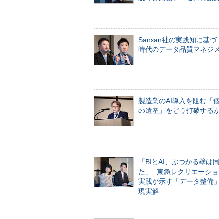
Sansan社の実践知に基づ
時代のデータ品質マネジ
製造業のAI導入を阻む「
の遺産」をどう打破する
「BIとAI、ぶつかる壁は
た」─東急レクリエーショ
実践が示す「データ整備
現実解